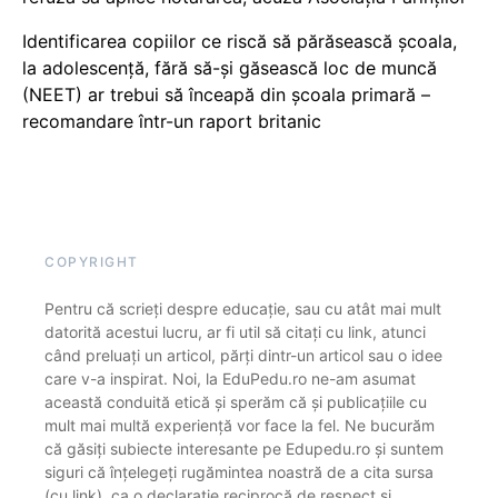
Identificarea copiilor ce riscă să părăsească școala,
la adolescență, fără să-și găsească loc de muncă
(NEET) ar trebui să înceapă din școala primară –
recomandare într-un raport britanic
COPYRIGHT
Pentru că scrieți despre educație, sau cu atât mai mult
datorită acestui lucru, ar fi util să citați cu link, atunci
când preluați un articol, părți dintr-un articol sau o idee
care v-a inspirat. Noi, la EduPedu.ro ne-am asumat
această conduită etică și sperăm că și publicațiile cu
mult mai multă experiență vor face la fel. Ne bucurăm
că găsiți subiecte interesante pe Edupedu.ro și suntem
siguri că înțelegeți rugămintea noastră de a cita sursa
(cu link), ca o declarație reciprocă de respect și