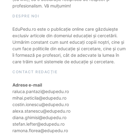
profesionalism. Vă mulțumim!
DESPRE NOI
EduPedu.ro este o publicație online care găzduiește
exclusiv articole din domeniul educației și cercetării.
Urmărim constant cum sunt educați copiii noștri, cine și
cum face politicile din educație și cercetare, cine și cum
îi formează pe profesori, cât de adecvate la lumea în
care trăim sunt sistemele de educație și cercetare.
CONTACT REDACȚIE
Adrese e-mail
raluca.pantazi@edupedu.ro
mihai.peticila@edupedu.ro
costin.ionescu@edupedu.ro
alexa.stanescu@edupedu.ro
diana.ghimisi@edupedu.ro
stefan.lefter@edupedu.ro
ramona.florea@edupedu.ro