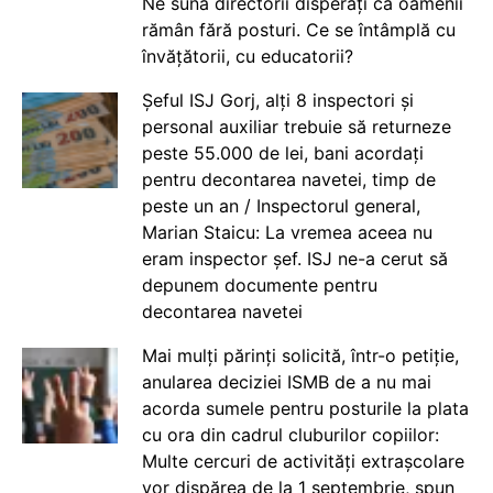
Ne sună directorii disperați că oamenii
rămân fără posturi. Ce se întâmplă cu
învățătorii, cu educatorii?
Șeful ISJ Gorj, alți 8 inspectori și
personal auxiliar trebuie să returneze
peste 55.000 de lei, bani acordați
pentru decontarea navetei, timp de
peste un an / Inspectorul general,
Marian Staicu: La vremea aceea nu
eram inspector șef. ISJ ne-a cerut să
depunem documente pentru
decontarea navetei
Mai mulți părinți solicită, într-o petiție,
anularea deciziei ISMB de a nu mai
acorda sumele pentru posturile la plata
cu ora din cadrul cluburilor copiilor:
Multe cercuri de activități extrașcolare
vor dispărea de la 1 septembrie, spun