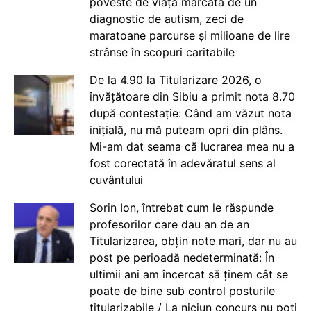
poveste de viață marcată de un
diagnostic de autism, zeci de
maratoane parcurse și milioane de lire
strânse în scopuri caritabile
De la 4.90 la Titularizare 2026, o
învățătoare din Sibiu a primit nota 8.70
după contestație: Când am văzut nota
inițială, nu mă puteam opri din plâns.
Mi-am dat seama că lucrarea mea nu a
fost corectată în adevăratul sens al
cuvântului
Sorin Ion, întrebat cum le răspunde
profesorilor care dau an de an
Titularizarea, obțin note mari, dar nu au
post pe perioadă nedeterminată: În
ultimii ani am încercat să ținem cât se
poate de bine sub control posturile
titularizabile / La niciun concurs nu poți