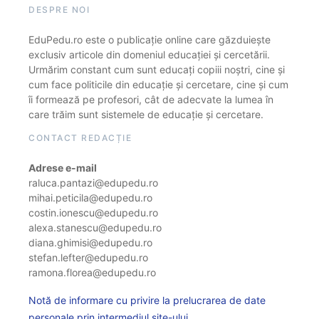
DESPRE NOI
EduPedu.ro este o publicație online care găzduiește
exclusiv articole din domeniul educației și cercetării.
Urmărim constant cum sunt educați copiii noștri, cine și
cum face politicile din educație și cercetare, cine și cum
îi formează pe profesori, cât de adecvate la lumea în
care trăim sunt sistemele de educație și cercetare.
CONTACT REDACȚIE
Adrese e-mail
raluca.pantazi@edupedu.ro
mihai.peticila@edupedu.ro
costin.ionescu@edupedu.ro
alexa.stanescu@edupedu.ro
diana.ghimisi@edupedu.ro
stefan.lefter@edupedu.ro
ramona.florea@edupedu.ro
Notă de informare cu privire la prelucrarea de date
personale prin intermediul site-ului