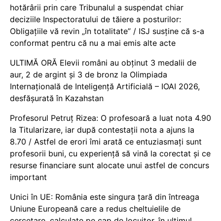
hotărârii prin care Tribunalul a suspendat chiar
deciziile Inspectoratului de tăiere a posturilor:
Obligațiile vă revin „în totalitate” / ISJ susține că s-a
conformat pentru că nu a mai emis alte acte
ULTIMĂ ORĂ Elevii români au obținut 3 medalii de
aur, 2 de argint și 3 de bronz la Olimpiada
Internațională de Inteligență Artificială – IOAI 2026,
desfășurată în Kazahstan
Profesorul Petruț Rizea: O profesoară a luat nota 4.90
la Titularizare, iar după contestații nota a ajuns la
8.70 / Astfel de erori îmi arată ce entuziasmați sunt
profesorii buni, cu experiență să vină la corectat și ce
resurse financiare sunt alocate unui astfel de concurs
important
Unici în UE: România este singura țară din întreaga
Uniune Europeană care a redus cheltuielile de
cercetare, calculate pe cap de locuitor, în ultimul