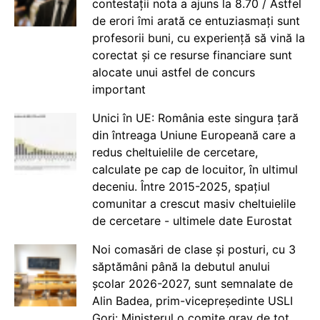
contestații nota a ajuns la 8.70 / Astfel
de erori îmi arată ce entuziasmați sunt
profesorii buni, cu experiență să vină la
corectat și ce resurse financiare sunt
alocate unui astfel de concurs
important
Unici în UE: România este singura țară
din întreaga Uniune Europeană care a
redus cheltuielile de cercetare,
calculate pe cap de locuitor, în ultimul
deceniu. Între 2015-2025, spațiul
comunitar a crescut masiv cheltuielile
de cercetare - ultimele date Eurostat
Noi comasări de clase și posturi, cu 3
săptămâni până la debutul anului
școlar 2026-2027, sunt semnalate de
Alin Badea, prim-vicepreședinte USLI
Gorj: Ministerul o comite grav de tot.