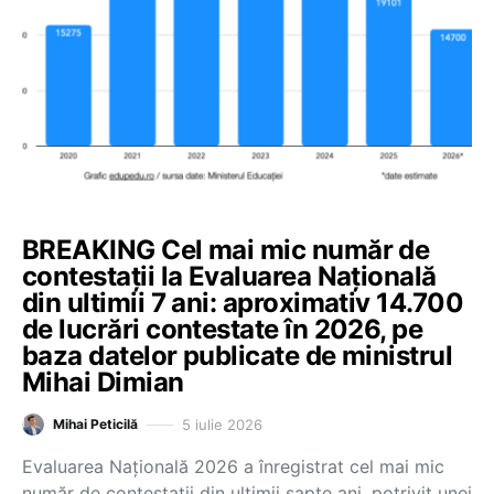
BREAKING Cel mai mic număr de
contestații la Evaluarea Națională
din ultimii 7 ani: aproximativ 14.700
de lucrări contestate în 2026, pe
baza datelor publicate de ministrul
Mihai Dimian
5 iulie 2026
Mihai Peticilă
Evaluarea Națională 2026 a înregistrat cel mai mic
număr de contestații din ultimii șapte ani, potrivit unei