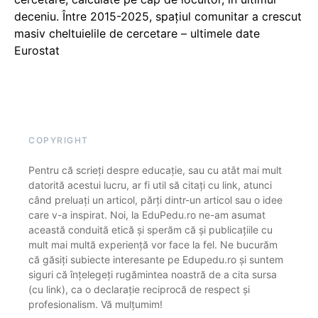
deceniu. Între 2015-2025, spațiul comunitar a crescut
masiv cheltuielile de cercetare – ultimele date
Eurostat
COPYRIGHT
Pentru că scrieți despre educație, sau cu atât mai mult
datorită acestui lucru, ar fi util să citați cu link, atunci
când preluați un articol, părți dintr-un articol sau o idee
care v-a inspirat. Noi, la EduPedu.ro ne-am asumat
această conduită etică și sperăm că și publicațiile cu
mult mai multă experiență vor face la fel. Ne bucurăm
că găsiți subiecte interesante pe Edupedu.ro și suntem
siguri că înțelegeți rugămintea noastră de a cita sursa
(cu link), ca o declarație reciprocă de respect și
profesionalism. Vă mulțumim!