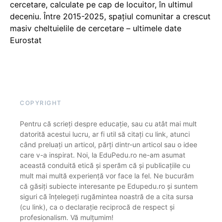
cercetare, calculate pe cap de locuitor, în ultimul
deceniu. Între 2015-2025, spațiul comunitar a crescut
masiv cheltuielile de cercetare – ultimele date
Eurostat
COPYRIGHT
Pentru că scrieți despre educație, sau cu atât mai mult
datorită acestui lucru, ar fi util să citați cu link, atunci
când preluați un articol, părți dintr-un articol sau o idee
care v-a inspirat. Noi, la EduPedu.ro ne-am asumat
această conduită etică și sperăm că și publicațiile cu
mult mai multă experiență vor face la fel. Ne bucurăm
că găsiți subiecte interesante pe Edupedu.ro și suntem
siguri că înțelegeți rugămintea noastră de a cita sursa
(cu link), ca o declarație reciprocă de respect și
profesionalism. Vă mulțumim!