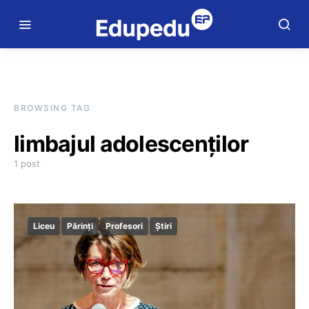
BROWSING TAG
limbajul adolescenților
1 post
Liceu
Părinți
Profesori
Știri