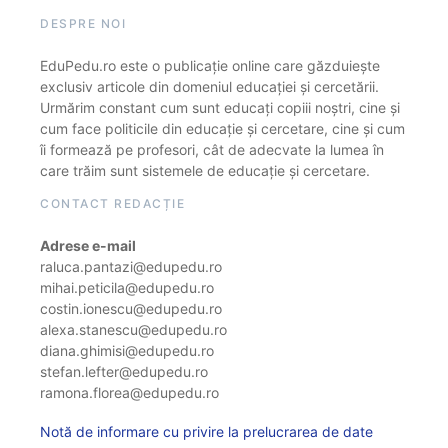
DESPRE NOI
EduPedu.ro este o publicație online care găzduiește
exclusiv articole din domeniul educației și cercetării.
Urmărim constant cum sunt educați copiii noștri, cine și
cum face politicile din educație și cercetare, cine și cum
îi formează pe profesori, cât de adecvate la lumea în
care trăim sunt sistemele de educație și cercetare.
CONTACT REDACȚIE
Adrese e-mail
raluca.pantazi@edupedu.ro
mihai.peticila@edupedu.ro
costin.ionescu@edupedu.ro
alexa.stanescu@edupedu.ro
diana.ghimisi@edupedu.ro
stefan.lefter@edupedu.ro
ramona.florea@edupedu.ro
Notă de informare cu privire la prelucrarea de date