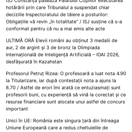
ISJ Constanța pasează Palatului Copiilor executarea
hotărârii prin care Tribunalul a suspendat chiar
deciziile Inspectoratului de tăiere a posturilor:
Obligațiile vă revin „în totalitate” / ISJ susține că s-a
conformat pentru că nu a mai emis alte acte
ULTIMĂ ORĂ Elevii români au obținut 3 medalii de
aur, 2 de argint și 3 de bronz la Olimpiada
Internațională de Inteligență Artificială – IOAI 2026,
desfășurată în Kazahstan
Profesorul Petruț Rizea: O profesoară a luat nota 4.90
la Titularizare, iar după contestații nota a ajuns la
8.70 / Astfel de erori îmi arată ce entuziasmați sunt
profesorii buni, cu experiență să vină la corectat și ce
resurse financiare sunt alocate unui astfel de concurs
important
Unici în UE: România este singura țară din întreaga
Uniune Europeană care a redus cheltuielile de