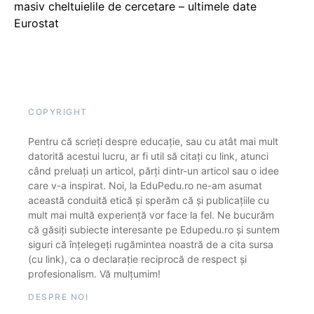
masiv cheltuielile de cercetare – ultimele date
Eurostat
COPYRIGHT
Pentru că scrieți despre educație, sau cu atât mai mult
datorită acestui lucru, ar fi util să citați cu link, atunci
când preluați un articol, părți dintr-un articol sau o idee
care v-a inspirat. Noi, la EduPedu.ro ne-am asumat
această conduită etică și sperăm că și publicațiile cu
mult mai multă experiență vor face la fel. Ne bucurăm
că găsiți subiecte interesante pe Edupedu.ro și suntem
siguri că înțelegeți rugămintea noastră de a cita sursa
(cu link), ca o declarație reciprocă de respect și
profesionalism. Vă mulțumim!
DESPRE NOI