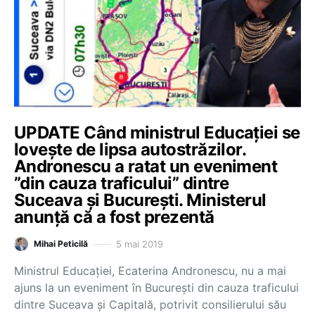
UPDATE Când ministrul Educației se
loveşte de lipsa autostrăzilor.
Andronescu a ratat un eveniment
”din cauza traficului” dintre
Suceava și București. Ministerul
anunță că a fost prezentă
5 mai 2019
Mihai Peticilă
Ministrul Educației, Ecaterina Andronescu, nu a mai
ajuns la un eveniment în București din cauza traficului
dintre Suceava și Capitală, potrivit consilierului său