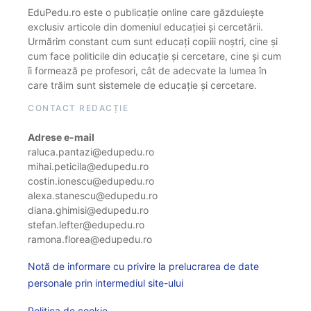
EduPedu.ro este o publicație online care găzduiește
exclusiv articole din domeniul educației și cercetării.
Urmărim constant cum sunt educați copiii noștri, cine și
cum face politicile din educație și cercetare, cine și cum
îi formează pe profesori, cât de adecvate la lumea în
care trăim sunt sistemele de educație și cercetare.
CONTACT REDACȚIE
Adrese e-mail
raluca.pantazi@edupedu.ro
mihai.peticila@edupedu.ro
costin.ionescu@edupedu.ro
alexa.stanescu@edupedu.ro
diana.ghimisi@edupedu.ro
stefan.lefter@edupedu.ro
ramona.florea@edupedu.ro
Notă de informare cu privire la prelucrarea de date
personale prin intermediul site-ului
Politica de cookie