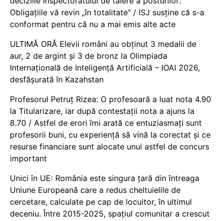
deciziile Inspectoratului de tăiere a posturilor:
Obligațiile vă revin „în totalitate” / ISJ susține că s-a
conformat pentru că nu a mai emis alte acte
ULTIMĂ ORĂ Elevii români au obținut 3 medalii de
aur, 2 de argint și 3 de bronz la Olimpiada
Internațională de Inteligență Artificială – IOAI 2026,
desfășurată în Kazahstan
Profesorul Petruț Rizea: O profesoară a luat nota 4.90
la Titularizare, iar după contestații nota a ajuns la
8.70 / Astfel de erori îmi arată ce entuziasmați sunt
profesorii buni, cu experiență să vină la corectat și ce
resurse financiare sunt alocate unui astfel de concurs
important
Unici în UE: România este singura țară din întreaga
Uniune Europeană care a redus cheltuielile de
cercetare, calculate pe cap de locuitor, în ultimul
deceniu. Între 2015-2025, spațiul comunitar a crescut