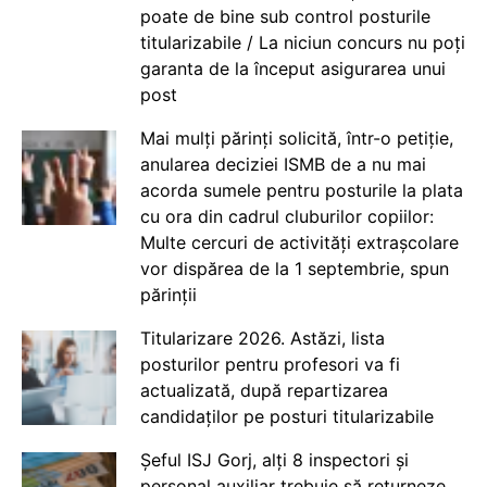
poate de bine sub control posturile
titularizabile / La niciun concurs nu poți
garanta de la început asigurarea unui
post
Mai mulți părinți solicită, într-o petiție,
anularea deciziei ISMB de a nu mai
acorda sumele pentru posturile la plata
cu ora din cadrul cluburilor copiilor:
Multe cercuri de activități extrașcolare
vor dispărea de la 1 septembrie, spun
părinții
Titularizare 2026. Astăzi, lista
posturilor pentru profesori va fi
actualizată, după repartizarea
candidaților pe posturi titularizabile
Șeful ISJ Gorj, alți 8 inspectori și
personal auxiliar trebuie să returneze