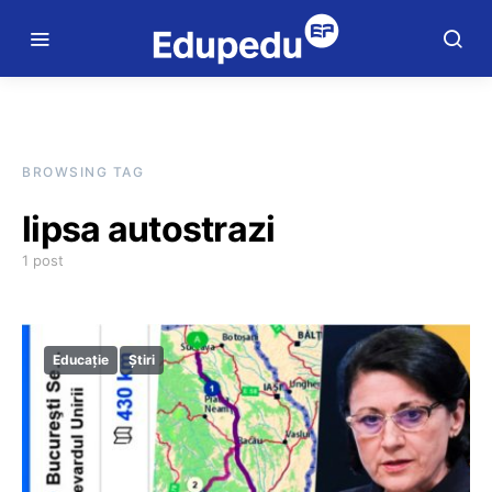
BROWSING TAG
lipsa autostrazi
1 post
Educație
Știri