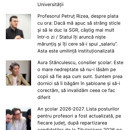
Universității
Profesorul Petruț Rizea, despre plata
cu ora: Dacă mă apuc să strâng sticle
și să le duc la SGR, câștig mai mult
într-o zi / Statul îți aruncă niște
mărunțiș și îți cere să-i spui „salariu”.
Asta este umilință instituționalizată
Aura Stănculescu, consilier școlar: Este
o mare nedreptate să nu-i lăsăm pe
copii să fie așa cum sunt. Suntem prea
dornici să îi băgăm în șabloane și să-i
corectăm, să invalidăm ceea ce fac
diferit
An școlar 2026-2027. Lista posturilor
pentru profesori a fost actualizată, pe
fiecare județ, după repartizarea
candidaților de la Titularizare 2026 pe