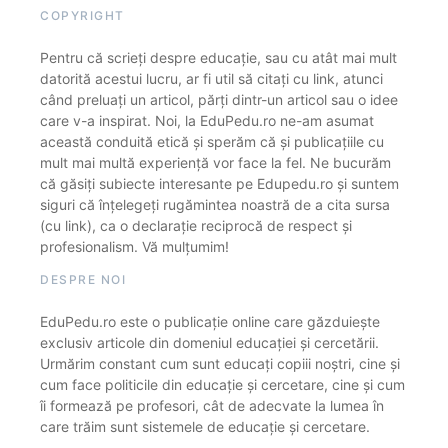
COPYRIGHT
Pentru că scrieți despre educație, sau cu atât mai mult
datorită acestui lucru, ar fi util să citați cu link, atunci
când preluați un articol, părți dintr-un articol sau o idee
care v-a inspirat. Noi, la EduPedu.ro ne-am asumat
această conduită etică și sperăm că și publicațiile cu
mult mai multă experiență vor face la fel. Ne bucurăm
că găsiți subiecte interesante pe Edupedu.ro și suntem
siguri că înțelegeți rugămintea noastră de a cita sursa
(cu link), ca o declarație reciprocă de respect și
profesionalism. Vă mulțumim!
DESPRE NOI
EduPedu.ro este o publicație online care găzduiește
exclusiv articole din domeniul educației și cercetării.
Urmărim constant cum sunt educați copiii noștri, cine și
cum face politicile din educație și cercetare, cine și cum
îi formează pe profesori, cât de adecvate la lumea în
care trăim sunt sistemele de educație și cercetare.