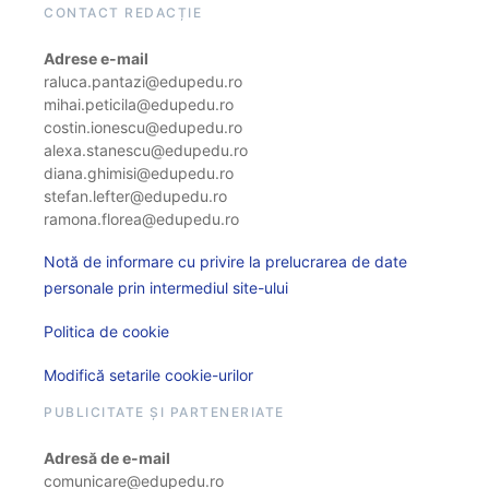
CONTACT REDACȚIE
Adrese e-mail
raluca.pantazi@edupedu.ro
mihai.peticila@edupedu.ro
costin.ionescu@edupedu.ro
alexa.stanescu@edupedu.ro
diana.ghimisi@edupedu.ro
stefan.lefter@edupedu.ro
ramona.florea@edupedu.ro
Notă de informare cu privire la prelucrarea de date
personale prin intermediul site-ului
Politica de cookie
Modifică setarile cookie-urilor
PUBLICITATE ȘI PARTENERIATE
Adresă de e-mail
comunicare@edupedu.ro