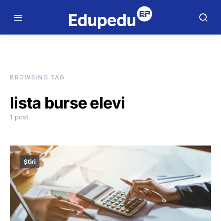
BROWSING TAG
lista burse elevi
1 post
Știri