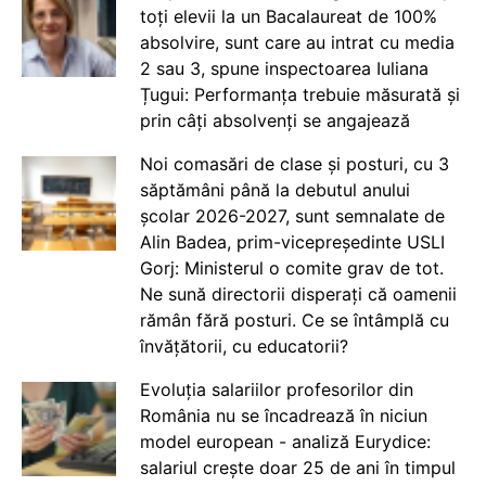
toți elevii la un Bacalaureat de 100%
absolvire, sunt care au intrat cu media
2 sau 3, spune inspectoarea Iuliana
Țugui: Performanța trebuie măsurată și
prin câți absolvenți se angajează
Noi comasări de clase și posturi, cu 3
săptămâni până la debutul anului
școlar 2026-2027, sunt semnalate de
Alin Badea, prim-vicepreședinte USLI
Gorj: Ministerul o comite grav de tot.
Ne sună directorii disperați că oamenii
rămân fără posturi. Ce se întâmplă cu
învățătorii, cu educatorii?
Evoluția salariilor profesorilor din
România nu se încadrează în niciun
model european - analiză Eurydice:
salariul crește doar 25 de ani în timpul