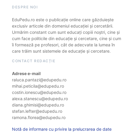
DESPRE NOI
EduPedu.ro este o publicație online care găzduiește
exclusiv articole din domeniul educației și cercetării.
Urmărim constant cum sunt educați copiii noștri, cine și
cum face politicile din educație și cercetare, cine și cum
îi formează pe profesori, cât de adecvate la lumea în
care trăim sunt sistemele de educație și cercetare.
CONTACT REDACȚIE
Adrese e-mail
raluca.pantazi@edupedu.ro
mihai.peticila@edupedu.ro
costin.ionescu@edupedu.ro
alexa.stanescu@edupedu.ro
diana.ghimisi@edupedu.ro
stefan.lefter@edupedu.ro
ramona.florea@edupedu.ro
Notă de informare cu privire la prelucrarea de date