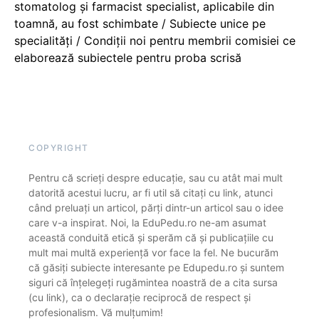
stomatolog și farmacist specialist, aplicabile din
toamnă, au fost schimbate / Subiecte unice pe
specialități / Condiții noi pentru membrii comisiei ce
elaborează subiectele pentru proba scrisă
COPYRIGHT
Pentru că scrieți despre educație, sau cu atât mai mult
datorită acestui lucru, ar fi util să citați cu link, atunci
când preluați un articol, părți dintr-un articol sau o idee
care v-a inspirat. Noi, la EduPedu.ro ne-am asumat
această conduită etică și sperăm că și publicațiile cu
mult mai multă experiență vor face la fel. Ne bucurăm
că găsiți subiecte interesante pe Edupedu.ro și suntem
siguri că înțelegeți rugămintea noastră de a cita sursa
(cu link), ca o declarație reciprocă de respect și
profesionalism. Vă mulțumim!