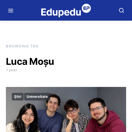
BROWSING TAG
Luca Moșu
1 post
Știri
Universitate