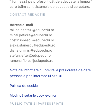
îi formează pe profesori, cât de adecvate la lumea în
care trăim sunt sistemele de educație și cercetare.
CONTACT REDACȚIE
Adrese e-mail
raluca.pantazi@edupedu.ro
mihai.peticila@edupedu.ro
costin.ionescu@edupedu.ro
alexa.stanescu@edupedu.ro
diana.ghimisi@edupedu.ro
stefan.lefter@edupedu.ro
ramona.florea@edupedu.ro
Notă de informare cu privire la prelucrarea de date
personale prin intermediul site-ului
Politica de cookie
Modifică setarile cookie-urilor
PUBLICITATE ȘI PARTENERIATE