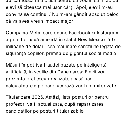
aplicat ideea la o clasă pentru că voiam să îi fac pe
elevi să citească mai ușor cărți. Apoi, elevii m-au
convins să continui / Nu m-am gândit absolut deloc
că va avea vreun impact major
Compania Meta, care deține Facebook și Instagram,
a primit o nouă amendă în statul New Mexico: 567
milioane de dolari, cea mai mare sancțiune legată de
siguranța copiilor, primită de gigantul social media
Măsuri împotriva fraudei bazate pe inteligență
artificială, în școlile din Danemarca: Elevii vor
prezenta oral eseuri realizate acasă, iar
calculatoarele pe care lucrează vor fi monitorizate
Titularizare 2026. Astăzi, lista posturilor pentru
profesori va fi actualizată, după repartizarea
candidaților pe posturi titularizabile