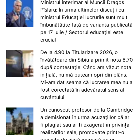
Ministrul interimar al Muncii Dragos
Pîslaru: În urma ultimelor discuții cu
ministrul Educației lucrurile sunt mult
îmbunătățite față de varianta publicată
pe 17 iulie / Sectorul educației este
crucial
De la 4.90 la Titularizare 2026, o
învățătoare din Sibiu a primit nota 8.70
după contestație: Când am văzut nota
inițială, nu mă puteam opri din plâns.
Mi-am dat seama că lucrarea mea nu a
fost corectată în adevăratul sens al
cuvântului
Un cunoscut profesor de la Cambridge
a demisionat în urma acuzațiilor că ar
fi plagiat sau ar fi exagerat în privința
realizărilor sale, promovate printr-o
poveste de viață marcată de un