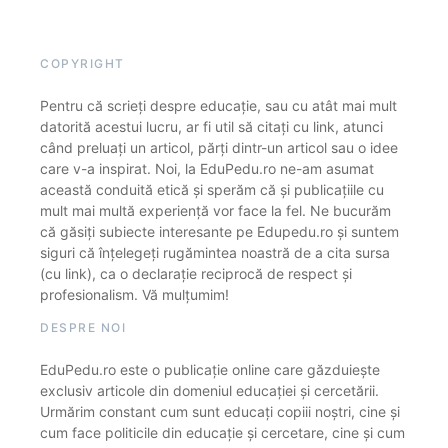
COPYRIGHT
Pentru că scrieți despre educație, sau cu atât mai mult
datorită acestui lucru, ar fi util să citați cu link, atunci
când preluați un articol, părți dintr-un articol sau o idee
care v-a inspirat. Noi, la EduPedu.ro ne-am asumat
această conduită etică și sperăm că și publicațiile cu
mult mai multă experiență vor face la fel. Ne bucurăm
că găsiți subiecte interesante pe Edupedu.ro și suntem
siguri că înțelegeți rugămintea noastră de a cita sursa
(cu link), ca o declarație reciprocă de respect și
profesionalism. Vă mulțumim!
DESPRE NOI
EduPedu.ro este o publicație online care găzduiește
exclusiv articole din domeniul educației și cercetării.
Urmărim constant cum sunt educați copiii noștri, cine și
cum face politicile din educație și cercetare, cine și cum