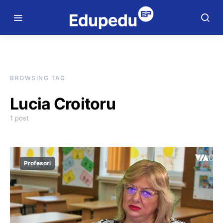
BROWSING TAG
Lucia Croitoru
1 post
Profesori