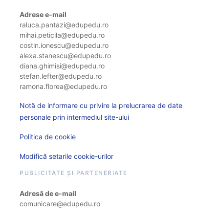
Adrese e-mail
raluca.pantazi@edupedu.ro
mihai.peticila@edupedu.ro
costin.ionescu@edupedu.ro
alexa.stanescu@edupedu.ro
diana.ghimisi@edupedu.ro
stefan.lefter@edupedu.ro
ramona.florea@edupedu.ro
Notă de informare cu privire la prelucrarea de date
personale prin intermediul site-ului
Politica de cookie
Modifică setarile cookie-urilor
PUBLICITATE ȘI PARTENERIATE
Adresă de e-mail
comunicare@edupedu.ro