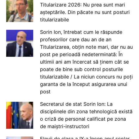
Titularizare 2026: Nu prea sunt mari
așteptările. Din păcate nu sunt posturi
titularizabile
Sorin Ion, întrebat cum le răspunde
profesorilor care dau an de an
Titularizarea, obțin note mari, dar nu au
post pe perioadă nedeterminată: În
ultimii ani am încercat să ținem cât se
poate de bine sub control posturile
titularizabile / La niciun concurs nu poți
garanta de la început asigurarea unui
post
Secretarul de stat Sorin Ion: La
disciplinele din zona tehnologică există
o criză de personal calificat pe zona
de maiștri-instructori
Elevii de clasa a IX-a încep anul școlar