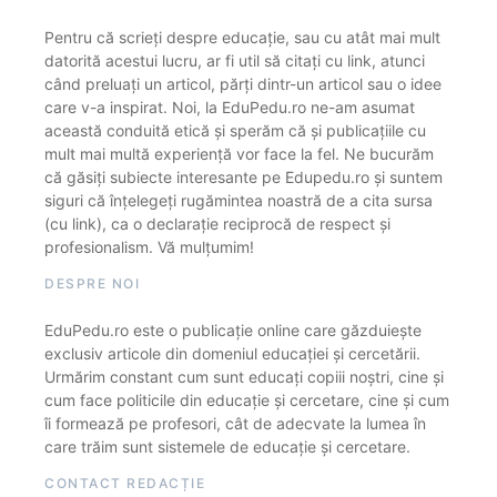
Pentru că scrieți despre educație, sau cu atât mai mult
datorită acestui lucru, ar fi util să citați cu link, atunci
când preluați un articol, părți dintr-un articol sau o idee
care v-a inspirat. Noi, la EduPedu.ro ne-am asumat
această conduită etică și sperăm că și publicațiile cu
mult mai multă experiență vor face la fel. Ne bucurăm
că găsiți subiecte interesante pe Edupedu.ro și suntem
siguri că înțelegeți rugămintea noastră de a cita sursa
(cu link), ca o declarație reciprocă de respect și
profesionalism. Vă mulțumim!
DESPRE NOI
EduPedu.ro este o publicație online care găzduiește
exclusiv articole din domeniul educației și cercetării.
Urmărim constant cum sunt educați copiii noștri, cine și
cum face politicile din educație și cercetare, cine și cum
îi formează pe profesori, cât de adecvate la lumea în
care trăim sunt sistemele de educație și cercetare.
CONTACT REDACȚIE