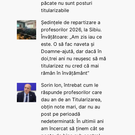
păcate nu sunt posturi
titularizabile
Ședințele de repartizare a
profesorilor 2026, la Sibiu.
Învățătoare: „Am zis iau ce
este. O să fac naveta și
Doamne-ajută, dar dacă în
doi,trei ani nu reușesc să mă
titularizez nu cred că mai
rămân în învățământ”
Sorin Ion, întrebat cum le
răspunde profesorilor care
dau an de an Titularizarea,
obțin note mari, dar nu au
post pe perioadă
nedeterminată: În ultimii ani
am încercat să ținem cât se