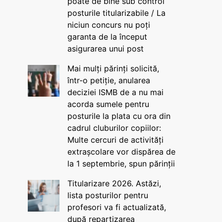
poate de bine sub control
posturile titularizabile / La
niciun concurs nu poți
garanta de la început
asigurarea unui post
Mai mulți părinți solicită,
într-o petiție, anularea
deciziei ISMB de a nu mai
acorda sumele pentru
posturile la plata cu ora din
cadrul cluburilor copiilor:
Multe cercuri de activități
extrașcolare vor dispărea de
la 1 septembrie, spun părinții
Titularizare 2026. Astăzi,
lista posturilor pentru
profesori va fi actualizată,
după repartizarea