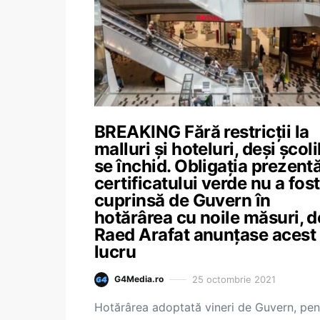
BREAKING Fără restricții la
malluri și hoteluri, deși școli
se închid. Obligația prezentă
certificatului verde nu a fost
cuprinsă de Guvern în
hotărârea cu noile măsuri, d
Raed Arafat anunțase acest
lucru
25 octombrie 2021
G4Media.ro
Hotărârea adoptată vineri de Guvern, pen