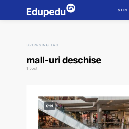
ȘTIRI
BROWSING TAG
mall-uri deschise
1 post
Știri