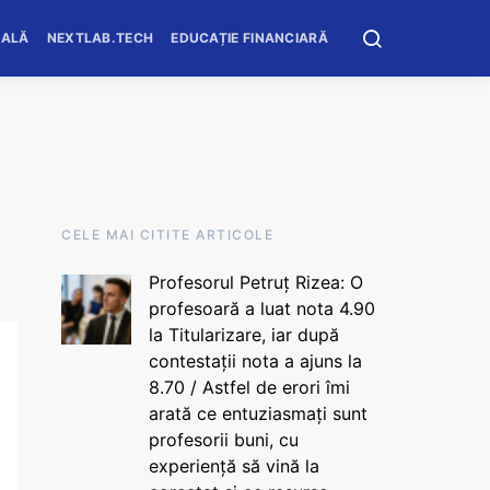
OALĂ
NEXTLAB.TECH
EDUCAȚIE FINANCIARĂ
CELE MAI CITITE ARTICOLE
Profesorul Petruț Rizea: O
profesoară a luat nota 4.90
la Titularizare, iar după
contestații nota a ajuns la
8.70 / Astfel de erori îmi
arată ce entuziasmați sunt
profesorii buni, cu
experiență să vină la