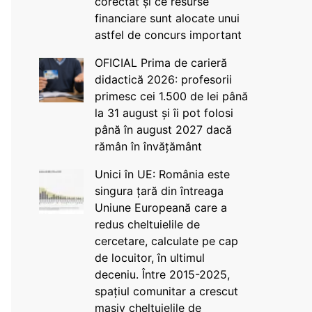
corectat și ce resurse
financiare sunt alocate unui
astfel de concurs important
OFICIAL Prima de carieră
didactică 2026: profesorii
primesc cei 1.500 de lei până
la 31 august și îi pot folosi
până în august 2027 dacă
rămân în învățământ
Unici în UE: România este
singura țară din întreaga
Uniune Europeană care a
redus cheltuielile de
cercetare, calculate pe cap
de locuitor, în ultimul
deceniu. Între 2015-2025,
spațiul comunitar a crescut
masiv cheltuielile de