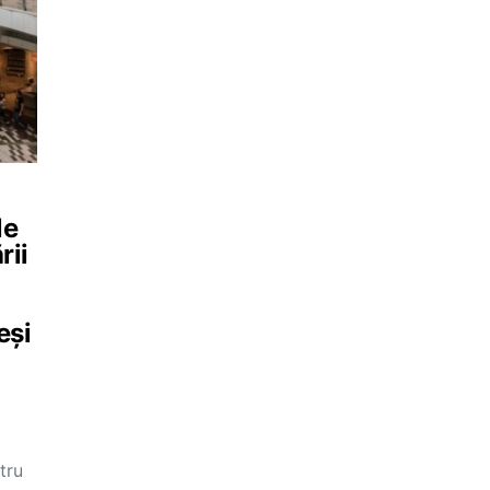
le
rii
eși
tru