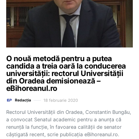
O nouă metodă pentru a putea
candida a treia oară la conducerea
universității: rectorul Universității
din Oradea demisionează –
eBihoreanul.ro
18 februarie 2020
Redacția
Rectorul Universităţii din Oradea, Constantin Bungău,
a convocat Senatul academic pentru a anunţa că
renunţă la funcţie, în favoarea calităţii de senator
câştigată recent, scrie publicația eBihoreanul.ro.