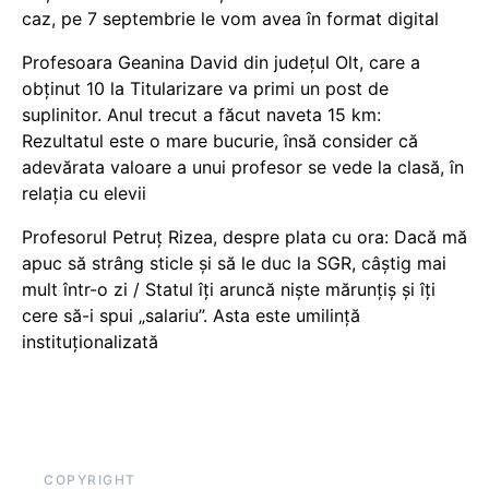
caz, pe 7 septembrie le vom avea în format digital
Profesoara Geanina David din județul Olt, care a
obținut 10 la Titularizare va primi un post de
suplinitor. Anul trecut a făcut naveta 15 km:
Rezultatul este o mare bucurie, însă consider că
adevărata valoare a unui profesor se vede la clasă, în
relația cu elevii
Profesorul Petruț Rizea, despre plata cu ora: Dacă mă
apuc să strâng sticle și să le duc la SGR, câștig mai
mult într-o zi / Statul îți aruncă niște mărunțiș și îți
cere să-i spui „salariu”. Asta este umilință
instituționalizată
COPYRIGHT