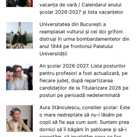
vacanța de vară / Calendarul anului
școlar 2026-2027 și lista vacanțelor
Universitatea din București a
reamplasat vulturul și cei doi grifoni
distruși în urma bombardamentelor din
anul 1944 pe frontonul Palatului
Universității
An școlar 2026-2027. Lista posturilor
pentru profesori a fost actualizată, pe
fiecare județ, după repartizarea
candidaților de la Titularizare 2026 pe
posturi pe perioadă nedeterminată
Aura Stănculescu, consilier școlar: Este
o mare nedreptate să nu-i lăsăm pe
copii să fie așa cum sunt. Suntem prea
dornici să îi băgăm în șabloane și să-i
corectăm, să invalidăm ceea ce fac