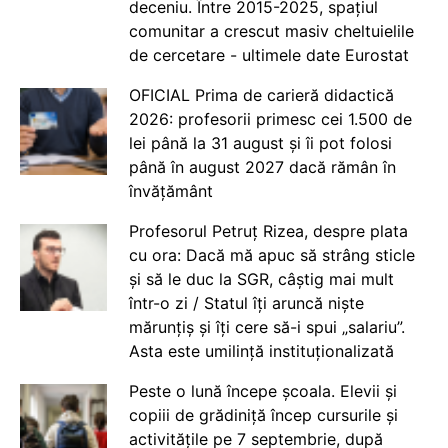
deceniu. Între 2015-2025, spațiul
comunitar a crescut masiv cheltuielile
de cercetare - ultimele date Eurostat
OFICIAL Prima de carieră didactică
2026: profesorii primesc cei 1.500 de
lei până la 31 august și îi pot folosi
până în august 2027 dacă rămân în
învățământ
Profesorul Petruț Rizea, despre plata
cu ora: Dacă mă apuc să strâng sticle
și să le duc la SGR, câștig mai mult
într-o zi / Statul îți aruncă niște
mărunțiș și îți cere să-i spui „salariu”.
Asta este umilință instituționalizată
Peste o lună începe școala. Elevii și
copiii de grădiniță încep cursurile și
activitățile pe 7 septembrie, după