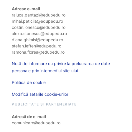
Adrese e-mail
raluca.pantazi@edupedu.ro
mihai.peticila@edupedu.ro
costin.ionescu@edupedu.ro
alexa.stanescu@edupedu.ro
diana.ghimisi@edupedu.ro
stefan.lefter@edupedu.ro
ramona.florea@edupedu.ro
Notă de informare cu privire la prelucrarea de date
personale prin intermediul site-ului
Politica de cookie
Modifică setarile cookie-urilor
PUBLICITATE ȘI PARTENERIATE
Adresă de e-mail
comunicare@edupedu.ro