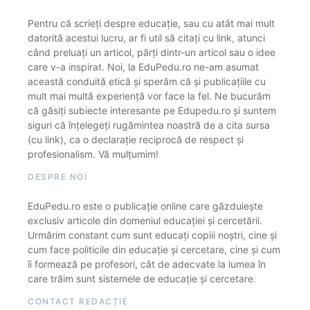
Pentru că scrieți despre educație, sau cu atât mai mult
datorită acestui lucru, ar fi util să citați cu link, atunci
când preluați un articol, părți dintr-un articol sau o idee
care v-a inspirat. Noi, la EduPedu.ro ne-am asumat
această conduită etică și sperăm că și publicațiile cu
mult mai multă experiență vor face la fel. Ne bucurăm
că găsiți subiecte interesante pe Edupedu.ro și suntem
siguri că înțelegeți rugămintea noastră de a cita sursa
(cu link), ca o declarație reciprocă de respect și
profesionalism. Vă mulțumim!
DESPRE NOI
EduPedu.ro este o publicație online care găzduiește
exclusiv articole din domeniul educației și cercetării.
Urmărim constant cum sunt educați copiii noștri, cine și
cum face politicile din educație și cercetare, cine și cum
îi formează pe profesori, cât de adecvate la lumea în
care trăim sunt sistemele de educație și cercetare.
CONTACT REDACȚIE