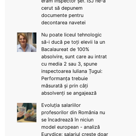
eram inspector șef. ISJ ne-a
cerut să depunem
documente pentru
decontarea navetei
Nu poate liceul tehnologic
să-i ducă pe toți elevii la un
Bacalaureat de 100%
absolvire, sunt care au intrat
cu media 2 sau 3, spune
inspectoarea Iuliana Țugui:
Performanța trebuie
măsurată și prin câți
absolvenți se angajează
Evoluția salariilor
profesorilor din România nu
se încadrează în niciun
model european - analiză
Eurydice: salariul crește doar