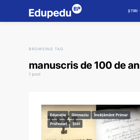
ȘTIRI
BROWSING TAG
manuscris de 100 de an
1 post
Educație
Gimnaziu
Învățământ Primar
Profesori
Știri