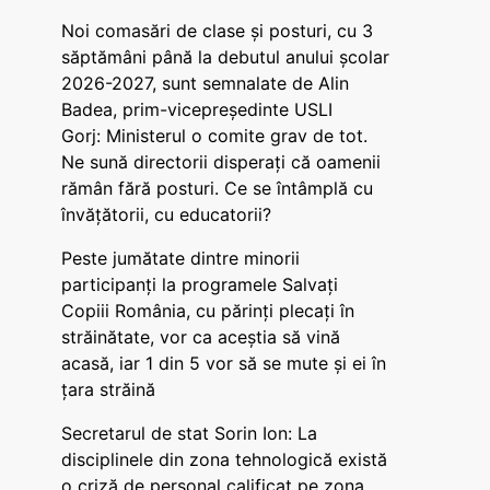
Noi comasări de clase și posturi, cu 3
săptămâni până la debutul anului școlar
2026-2027, sunt semnalate de Alin
Badea, prim-vicepreședinte USLI
Gorj: Ministerul o comite grav de tot.
Ne sună directorii disperați că oamenii
rămân fără posturi. Ce se întâmplă cu
învățătorii, cu educatorii?
Peste jumătate dintre minorii
participanți la programele Salvați
Copiii România, cu părinți plecați în
străinătate, vor ca aceștia să vină
acasă, iar 1 din 5 vor să se mute și ei în
țara străină
Secretarul de stat Sorin Ion: La
disciplinele din zona tehnologică există
o criză de personal calificat pe zona