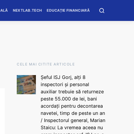
OALĂ
NEXTLAB.TECH
EDUCAȚIE FINANCIARĂ
CELE MAI CITITE ARTICOLE
Șeful ISJ Gorj, alți 8
inspectori și personal
auxiliar trebuie să returneze
peste 55.000 de lei, bani
acordați pentru decontarea
navetei, timp de peste un an
/ Inspectorul general, Marian
Staicu: La vremea aceea nu