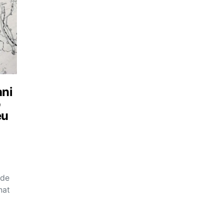
ani
o
eu
 de
nat