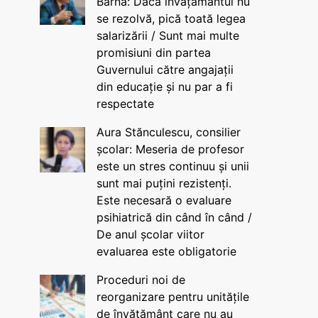
Barna: Dacă învățământul nu
se rezolvă, pică toată legea
salarizării / Sunt mai multe
promisiuni din partea
Guvernului către angajații
din educație și nu par a fi
respectate
Aura Stănculescu, consilier
școlar: Meseria de profesor
este un stres continuu și unii
sunt mai puțini rezistenți.
Este necesară o evaluare
psihiatrică din când în când /
De anul școlar viitor
evaluarea este obligatorie
Proceduri noi de
reorganizare pentru unitățile
de învățământ care nu au