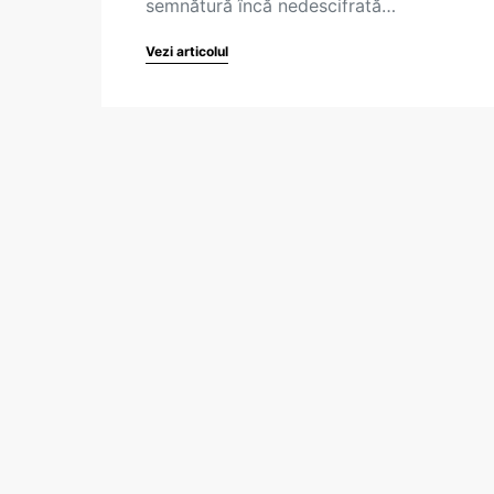
semnătură încă nedescifrată…
Vezi articolul