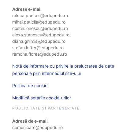
Adrese e-mail
raluca.pantazi@edupedu.ro
mihai.peticila@edupedu.ro
costin.ionescu@edupedu.ro
alexa.stanescu@edupedu.ro
diana.ghimisi@edupedu.ro
stefan.lefter@edupedu.ro
ramona.florea@edupedu.ro
Notă de informare cu privire la prelucrarea de date
personale prin intermediul site-ului
Politica de cookie
Modifică setarile cookie-urilor
PUBLICITATE ȘI PARTENERIATE
Adresă de e-mail
comunicare@edupedu.ro