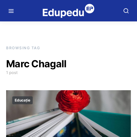
BROWSING TAG
Marc Chagall
1 post
Educație