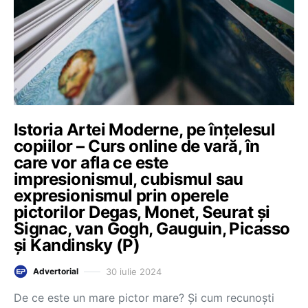
Istoria Artei Moderne, pe înțelesul
copiilor – Curs online de vară, în
care vor afla ce este
impresionismul, cubismul sau
expresionismul prin operele
pictorilor Degas, Monet, Seurat și
Signac, van Gogh, Gauguin, Picasso
și Kandinsky (P)
30 iulie 2024
Advertorial
De ce este un mare pictor mare? Și cum recunoști