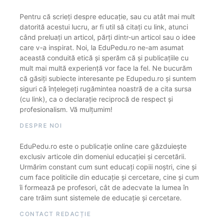
Pentru că scrieți despre educație, sau cu atât mai mult
datorită acestui lucru, ar fi util să citați cu link, atunci
când preluați un articol, părți dintr-un articol sau o idee
care v-a inspirat. Noi, la EduPedu.ro ne-am asumat
această conduită etică și sperăm că și publicațiile cu
mult mai multă experiență vor face la fel. Ne bucurăm
că găsiți subiecte interesante pe Edupedu.ro și suntem
siguri că înțelegeți rugămintea noastră de a cita sursa
(cu link), ca o declarație reciprocă de respect și
profesionalism. Vă mulțumim!
DESPRE NOI
EduPedu.ro este o publicație online care găzduiește
exclusiv articole din domeniul educației și cercetării.
Urmărim constant cum sunt educați copiii noștri, cine și
cum face politicile din educație și cercetare, cine și cum
îi formează pe profesori, cât de adecvate la lumea în
care trăim sunt sistemele de educație și cercetare.
CONTACT REDACȚIE