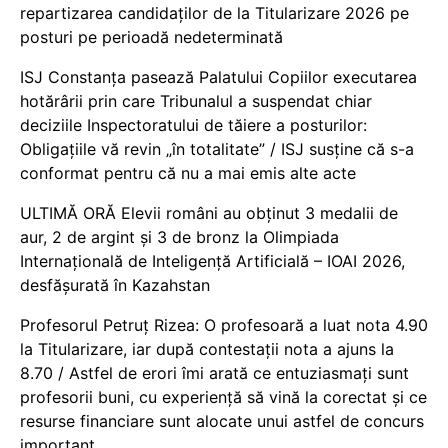
repartizarea candidaților de la Titularizare 2026 pe
posturi pe perioadă nedeterminată
ISJ Constanța pasează Palatului Copiilor executarea
hotărârii prin care Tribunalul a suspendat chiar
deciziile Inspectoratului de tăiere a posturilor:
Obligațiile vă revin „în totalitate” / ISJ susține că s-a
conformat pentru că nu a mai emis alte acte
ULTIMĂ ORĂ Elevii români au obținut 3 medalii de
aur, 2 de argint și 3 de bronz la Olimpiada
Internațională de Inteligență Artificială – IOAI 2026,
desfășurată în Kazahstan
Profesorul Petruț Rizea: O profesoară a luat nota 4.90
la Titularizare, iar după contestații nota a ajuns la
8.70 / Astfel de erori îmi arată ce entuziasmați sunt
profesorii buni, cu experiență să vină la corectat și ce
resurse financiare sunt alocate unui astfel de concurs
important