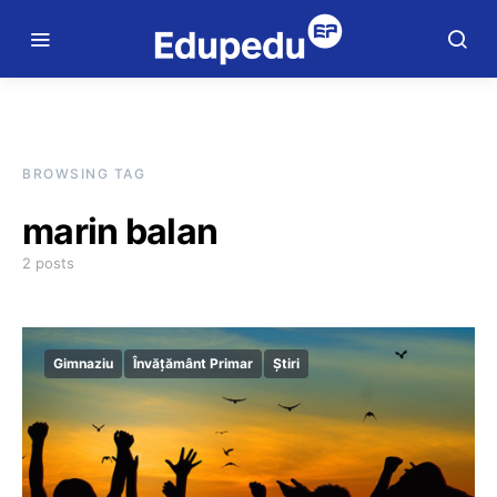
BROWSING TAG
marin balan
2 posts
Gimnaziu
Învățământ Primar
Știri