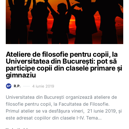
Ateliere de filosofie pentru copii, la
Universitatea din București: pot să
participe copii din clasele primare și
gimnaziu
4 iunie 2019
R.P.
Universitatea din București organizează ateliere de
filosofie pentru copii, la Facultatea de Filosofie.
Primul atelier se va desfășura vineri, 21 iunie 2019, și
este adresat copiilor din clasele I-IV. Tema…