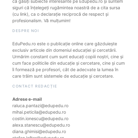
că găsiți subiecte interesante pe Edupedu.ro și suntem
siguri că înțelegeți rugămintea noastră de a cita sursa
(cu link), ca o declarație reciprocă de respect și
profesionalism. Vă mulțumim!
DESPRE NOI
EduPedu.ro este o publicație online care găzduiește
exclusiv articole din domeniul educației și cercetării.
Urmărim constant cum sunt educați copiii noștri, cine și
cum face politicile din educație și cercetare, cine și cum
îi formează pe profesori, cât de adecvate la lumea în
care trăim sunt sistemele de educație și cercetare.
CONTACT REDACȚIE
Adrese e-mail
raluca.pantazi@edupedu.ro
mihai.peticila@edupedu.ro
costin.ionescu@edupedu.ro
alexa.stanescu@edupedu.ro
diana.ghimisi@edupedu.ro
stefan.lefter@edupedu.ro