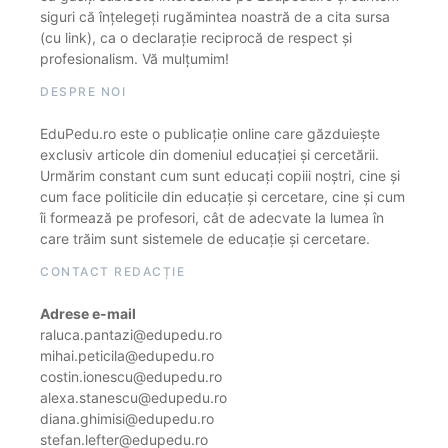
siguri că înțelegeți rugămintea noastră de a cita sursa
(cu link), ca o declarație reciprocă de respect și
profesionalism. Vă mulțumim!
DESPRE NOI
EduPedu.ro este o publicație online care găzduiește
exclusiv articole din domeniul educației și cercetării.
Urmărim constant cum sunt educați copiii noștri, cine și
cum face politicile din educație și cercetare, cine și cum
îi formează pe profesori, cât de adecvate la lumea în
care trăim sunt sistemele de educație și cercetare.
CONTACT REDACȚIE
Adrese e-mail
raluca.pantazi@edupedu.ro
mihai.peticila@edupedu.ro
costin.ionescu@edupedu.ro
alexa.stanescu@edupedu.ro
diana.ghimisi@edupedu.ro
stefan.lefter@edupedu.ro