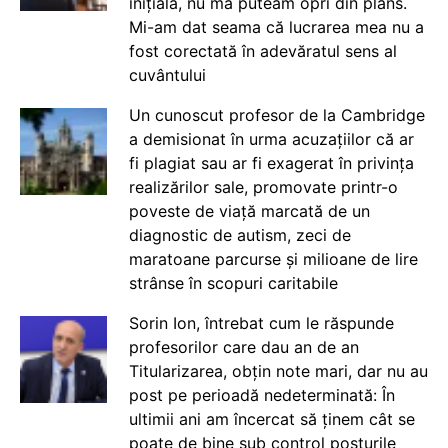
inițială, nu mă puteam opri din plâns.
Mi-am dat seama că lucrarea mea nu a
fost corectată în adevăratul sens al
cuvântului
Un cunoscut profesor de la Cambridge
a demisionat în urma acuzațiilor că ar
fi plagiat sau ar fi exagerat în privința
realizărilor sale, promovate printr-o
poveste de viață marcată de un
diagnostic de autism, zeci de
maratoane parcurse și milioane de lire
strânse în scopuri caritabile
Sorin Ion, întrebat cum le răspunde
profesorilor care dau an de an
Titularizarea, obțin note mari, dar nu au
post pe perioadă nedeterminată: În
ultimii ani am încercat să ținem cât se
poate de bine sub control posturile