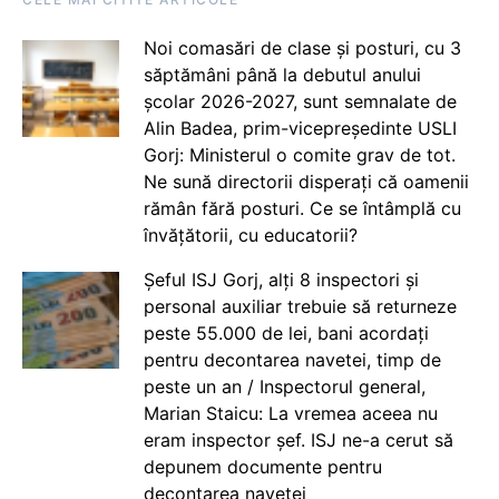
Noi comasări de clase și posturi, cu 3
săptămâni până la debutul anului
școlar 2026-2027, sunt semnalate de
Alin Badea, prim-vicepreședinte USLI
Gorj: Ministerul o comite grav de tot.
Ne sună directorii disperați că oamenii
rămân fără posturi. Ce se întâmplă cu
învățătorii, cu educatorii?
Șeful ISJ Gorj, alți 8 inspectori și
personal auxiliar trebuie să returneze
peste 55.000 de lei, bani acordați
pentru decontarea navetei, timp de
peste un an / Inspectorul general,
Marian Staicu: La vremea aceea nu
eram inspector șef. ISJ ne-a cerut să
depunem documente pentru
decontarea navetei