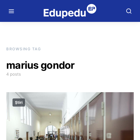
BROWSING TAG
marius gondor
4 posts
Știri