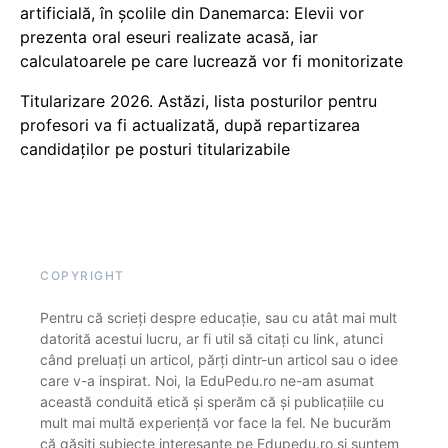
artificială, în școlile din Danemarca: Elevii vor
prezenta oral eseuri realizate acasă, iar
calculatoarele pe care lucrează vor fi monitorizate
Titularizare 2026. Astăzi, lista posturilor pentru
profesori va fi actualizată, după repartizarea
candidaților pe posturi titularizabile
COPYRIGHT
Pentru că scrieți despre educație, sau cu atât mai mult
datorită acestui lucru, ar fi util să citați cu link, atunci
când preluați un articol, părți dintr-un articol sau o idee
care v-a inspirat. Noi, la EduPedu.ro ne-am asumat
această conduită etică și sperăm că și publicațiile cu
mult mai multă experiență vor face la fel. Ne bucurăm
că găsiți subiecte interesante pe Edupedu.ro și suntem