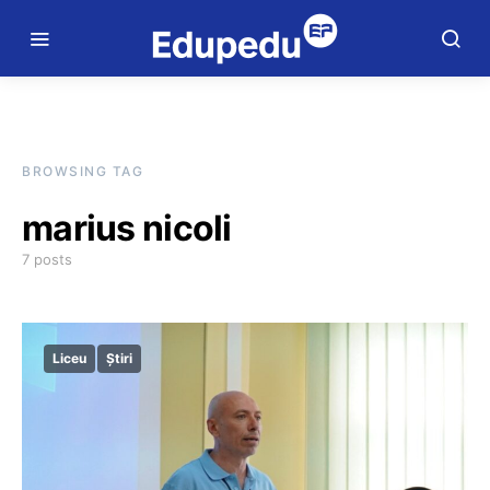
BROWSING TAG
marius nicoli
7 posts
Liceu
Știri