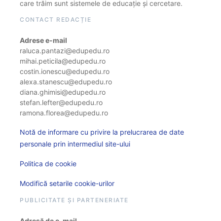
care trăim sunt sistemele de educație și cercetare.
CONTACT REDACȚIE
Adrese e-mail
raluca.pantazi@edupedu.ro
mihai.peticila@edupedu.ro
costin.ionescu@edupedu.ro
alexa.stanescu@edupedu.ro
diana.ghimisi@edupedu.ro
stefan.lefter@edupedu.ro
ramona.florea@edupedu.ro
Notă de informare cu privire la prelucrarea de date
personale prin intermediul site-ului
Politica de cookie
Modifică setarile cookie-urilor
PUBLICITATE ȘI PARTENERIATE
Adresă de e-mail