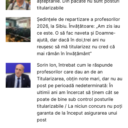
așteptările. Din păcate nu sunt posturi
titularizabile
Ședințele de repartizare a profesorilor
2026, la Sibiu. Învățătoare: „Am zis iau
ce este. O să fac naveta și Doamne-
ajută, dar dacă în doi,trei ani nu
reușesc să mă titularizez nu cred că
mai rămân în învățământ”
Sorin Ion, întrebat cum le răspunde
profesorilor care dau an de an
Titularizarea, obțin note mari, dar nu au
post pe perioadă nedeterminată: În
ultimii ani am încercat să ținem cât se
poate de bine sub control posturile
titularizabile / La niciun concurs nu poți
garanta de la început asigurarea unui
post