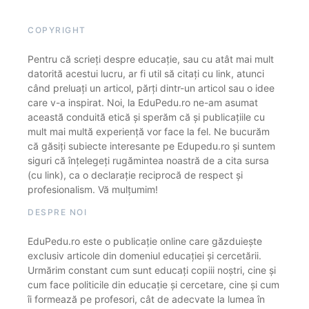
COPYRIGHT
Pentru că scrieți despre educație, sau cu atât mai mult
datorită acestui lucru, ar fi util să citați cu link, atunci
când preluați un articol, părți dintr-un articol sau o idee
care v-a inspirat. Noi, la EduPedu.ro ne-am asumat
această conduită etică și sperăm că și publicațiile cu
mult mai multă experiență vor face la fel. Ne bucurăm
că găsiți subiecte interesante pe Edupedu.ro și suntem
siguri că înțelegeți rugămintea noastră de a cita sursa
(cu link), ca o declarație reciprocă de respect și
profesionalism. Vă mulțumim!
DESPRE NOI
EduPedu.ro este o publicație online care găzduiește
exclusiv articole din domeniul educației și cercetării.
Urmărim constant cum sunt educați copiii noștri, cine și
cum face politicile din educație și cercetare, cine și cum
îi formează pe profesori, cât de adecvate la lumea în