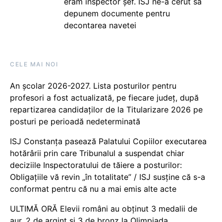
eram inspector șef. ISJ ne-a cerut să
depunem documente pentru
decontarea navetei
CELE MAI NOI
An școlar 2026-2027. Lista posturilor pentru
profesori a fost actualizată, pe fiecare județ, după
repartizarea candidaților de la Titularizare 2026 pe
posturi pe perioadă nedeterminată
ISJ Constanța pasează Palatului Copiilor executarea
hotărârii prin care Tribunalul a suspendat chiar
deciziile Inspectoratului de tăiere a posturilor:
Obligațiile vă revin „în totalitate” / ISJ susține că s-a
conformat pentru că nu a mai emis alte acte
ULTIMĂ ORĂ Elevii români au obținut 3 medalii de
aur, 2 de argint și 3 de bronz la Olimpiada