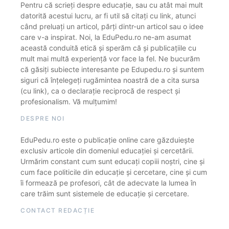
Pentru că scrieți despre educație, sau cu atât mai mult
datorită acestui lucru, ar fi util să citați cu link, atunci
când preluați un articol, părți dintr-un articol sau o idee
care v-a inspirat. Noi, la EduPedu.ro ne-am asumat
această conduită etică și sperăm că și publicațiile cu
mult mai multă experiență vor face la fel. Ne bucurăm
că găsiți subiecte interesante pe Edupedu.ro și suntem
siguri că înțelegeți rugămintea noastră de a cita sursa
(cu link), ca o declarație reciprocă de respect și
profesionalism. Vă mulțumim!
DESPRE NOI
EduPedu.ro este o publicație online care găzduiește
exclusiv articole din domeniul educației și cercetării.
Urmărim constant cum sunt educați copiii noștri, cine și
cum face politicile din educație și cercetare, cine și cum
îi formează pe profesori, cât de adecvate la lumea în
care trăim sunt sistemele de educație și cercetare.
CONTACT REDACȚIE