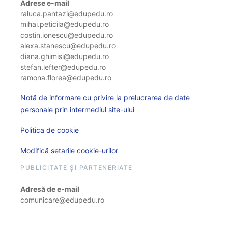
Adrese e-mail
raluca.pantazi@edupedu.ro
mihai.peticila@edupedu.ro
costin.ionescu@edupedu.ro
alexa.stanescu@edupedu.ro
diana.ghimisi@edupedu.ro
stefan.lefter@edupedu.ro
ramona.florea@edupedu.ro
Notă de informare cu privire la prelucrarea de date
personale prin intermediul site-ului
Politica de cookie
Modifică setarile cookie-urilor
PUBLICITATE ȘI PARTENERIATE
Adresă de e-mail
comunicare@edupedu.ro