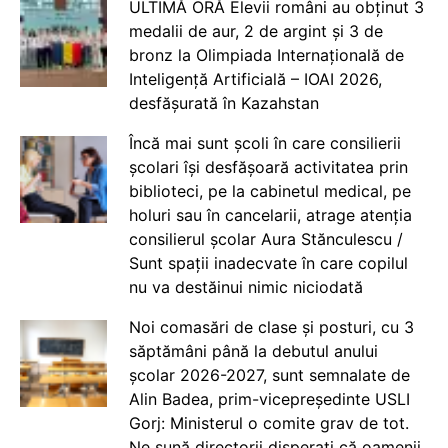
ULTIMĂ ORĂ Elevii români au obținut 3
medalii de aur, 2 de argint și 3 de
bronz la Olimpiada Internațională de
Inteligență Artificială – IOAI 2026,
desfășurată în Kazahstan
Încă mai sunt școli în care consilierii
școlari își desfășoară activitatea prin
biblioteci, pe la cabinetul medical, pe
holuri sau în cancelarii, atrage atenția
consilierul școlar Aura Stănculescu /
Sunt spații inadecvate în care copilul
nu va destăinui nimic niciodată
Noi comasări de clase și posturi, cu 3
săptămâni până la debutul anului
școlar 2026-2027, sunt semnalate de
Alin Badea, prim-vicepreședinte USLI
Gorj: Ministerul o comite grav de tot.
Ne sună directorii disperați că oamenii