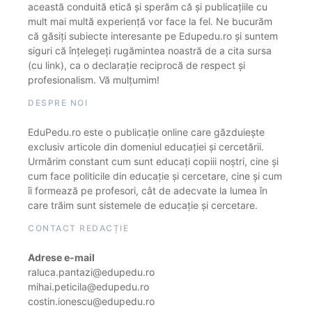
această conduită etică și sperăm că și publicațiile cu
mult mai multă experiență vor face la fel. Ne bucurăm
că găsiți subiecte interesante pe Edupedu.ro și suntem
siguri că înțelegeți rugămintea noastră de a cita sursa
(cu link), ca o declarație reciprocă de respect și
profesionalism. Vă mulțumim!
DESPRE NOI
EduPedu.ro este o publicație online care găzduiește
exclusiv articole din domeniul educației și cercetării.
Urmărim constant cum sunt educați copiii noștri, cine și
cum face politicile din educație și cercetare, cine și cum
îi formează pe profesori, cât de adecvate la lumea în
care trăim sunt sistemele de educație și cercetare.
CONTACT REDACȚIE
Adrese e-mail
raluca.pantazi@edupedu.ro
mihai.peticila@edupedu.ro
costin.ionescu@edupedu.ro