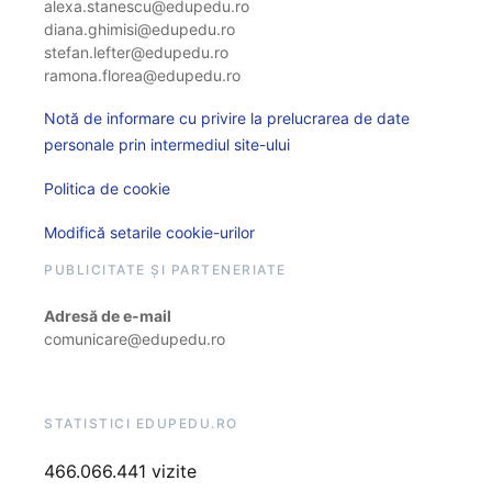
alexa.stanescu@edupedu.ro
diana.ghimisi@edupedu.ro
stefan.lefter@edupedu.ro
ramona.florea@edupedu.ro
Notă de informare cu privire la prelucrarea de date
personale prin intermediul site-ului
Politica de cookie
Modifică setarile cookie-urilor
PUBLICITATE ȘI PARTENERIATE
Adresă de e-mail
comunicare@edupedu.ro
STATISTICI EDUPEDU.RO
466.066.441 vizite