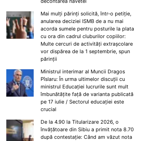
decontarea navetei
Mai mulți părinți solicită, într-o petiție,
anularea deciziei ISMB de a nu mai
acorda sumele pentru posturile la plata
cu ora din cadrul cluburilor copiilor:
Multe cercuri de activități extrașcolare
vor dispărea de la 1 septembrie, spun
părinții
Ministrul interimar al Muncii Dragos
Pîslaru: În urma ultimelor discuții cu
ministrul Educației lucrurile sunt mult
îmbunătățite față de varianta publicată
pe 17 iulie / Sectorul educației este
crucial
De la 4.90 la Titularizare 2026, o
învățătoare din Sibiu a primit nota 8.70
după contestație: Când am văzut nota