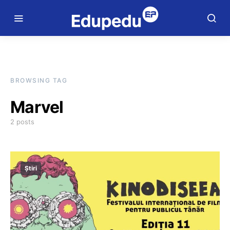
BROWSING TAG
Marvel
2 posts
Știri