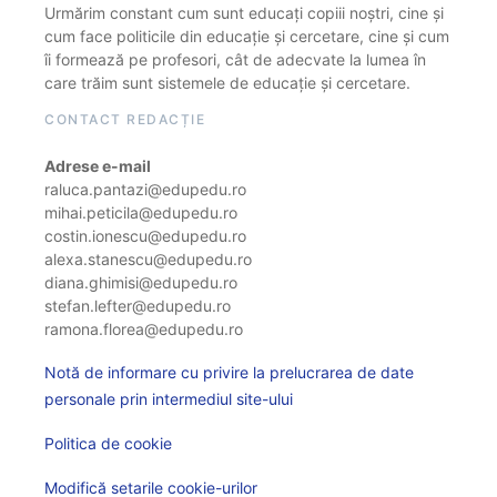
Urmărim constant cum sunt educați copiii noștri, cine și
cum face politicile din educație și cercetare, cine și cum
îi formează pe profesori, cât de adecvate la lumea în
care trăim sunt sistemele de educație și cercetare.
CONTACT REDACȚIE
Adrese e-mail
raluca.pantazi@edupedu.ro
mihai.peticila@edupedu.ro
costin.ionescu@edupedu.ro
alexa.stanescu@edupedu.ro
diana.ghimisi@edupedu.ro
stefan.lefter@edupedu.ro
ramona.florea@edupedu.ro
Notă de informare cu privire la prelucrarea de date
personale prin intermediul site-ului
Politica de cookie
Modifică setarile cookie-urilor