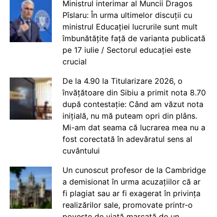
Ministrul interimar al Muncii Dragos
Pîslaru: În urma ultimelor discuții cu
ministrul Educației lucrurile sunt mult
îmbunătățite față de varianta publicată
pe 17 iulie / Sectorul educației este
crucial
De la 4.90 la Titularizare 2026, o
învățătoare din Sibiu a primit nota 8.70
după contestație: Când am văzut nota
inițială, nu mă puteam opri din plâns.
Mi-am dat seama că lucrarea mea nu a
fost corectată în adevăratul sens al
cuvântului
Un cunoscut profesor de la Cambridge
a demisionat în urma acuzațiilor că ar
fi plagiat sau ar fi exagerat în privința
realizărilor sale, promovate printr-o
poveste de viață marcată de un