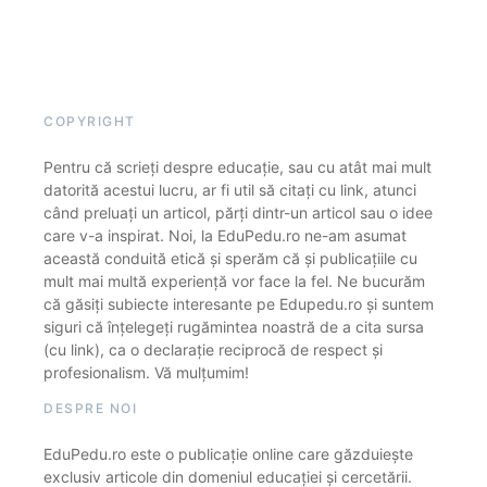
COPYRIGHT
Pentru că scrieți despre educație, sau cu atât mai mult
datorită acestui lucru, ar fi util să citați cu link, atunci
când preluați un articol, părți dintr-un articol sau o idee
care v-a inspirat. Noi, la EduPedu.ro ne-am asumat
această conduită etică și sperăm că și publicațiile cu
mult mai multă experiență vor face la fel. Ne bucurăm
că găsiți subiecte interesante pe Edupedu.ro și suntem
siguri că înțelegeți rugămintea noastră de a cita sursa
(cu link), ca o declarație reciprocă de respect și
profesionalism. Vă mulțumim!
DESPRE NOI
EduPedu.ro este o publicație online care găzduiește
exclusiv articole din domeniul educației și cercetării.