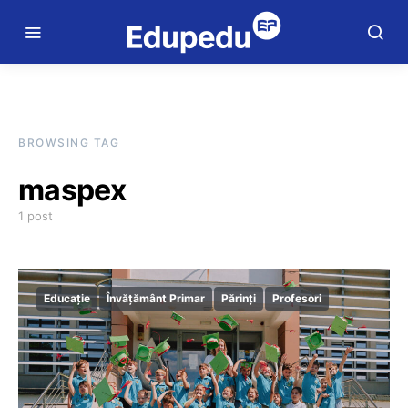
BROWSING TAG
maspex
1 post
Educație
Învățământ Primar
Părinți
Profesori