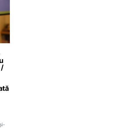
e
ru
 /
ată
și-