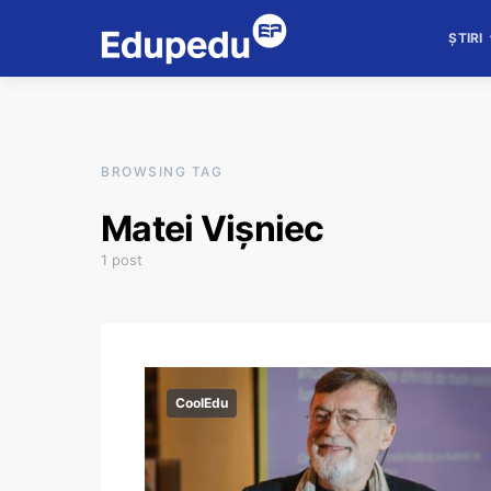
ȘTIRI
BROWSING TAG
Matei Vișniec
1 post
CoolEdu