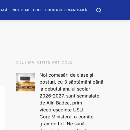
OALĂ
NEXTLAB.TECH
EDUCAȚIE FINANCIARĂ
CELE MAI CITITE ARTICOLE
Noi comasări de clase și
posturi, cu 3 săptămâni până
la debutul anului școlar
2026-2027, sunt semnalate
de Alin Badea, prim-
vicepreședinte USLI
Gorj: Ministerul o comite
grav de tot. Ne sună