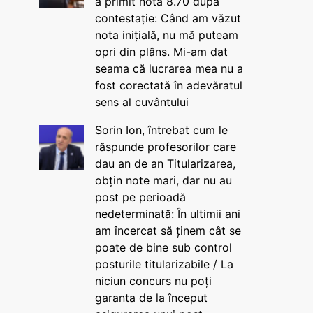
a primit nota 8.70 după
contestație: Când am văzut
nota inițială, nu mă puteam
opri din plâns. Mi-am dat
seama că lucrarea mea nu a
fost corectată în adevăratul
sens al cuvântului
Sorin Ion, întrebat cum le
răspunde profesorilor care
dau an de an Titularizarea,
obțin note mari, dar nu au
post pe perioadă
nedeterminată: În ultimii ani
am încercat să ținem cât se
poate de bine sub control
posturile titularizabile / La
niciun concurs nu poți
garanta de la început