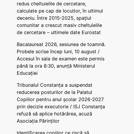
redus cheltuielile de cercetare,
calculate pe cap de locuitor, în ultimul
deceniu. Între 2015-2025, spațiul
comunitar a crescut masiv cheltuielile
de cercetare – ultimele date Eurostat
Bacalaureat 2026, sesiunea de toamnă.
Probele scrise încep luni, 10 august /
Accesul în sala de examen este permis
până la ora 8:30, anunță Ministerul
Educației
Tribunalul Constanța a suspendat
reducerea posturilor de la Palatul
Copiilor pentru anul școlar 2026-2027
prin decizie executorie / ISJ Constanța
refuză să aplice hotărârea, acuză
Asociația Părinților
Identificarea copiilor ce riscă să