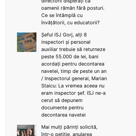
directorii disperați că
oamenii rămân fără posturi.
Ce se întâmplă cu
învățătorii, cu educatorii?
Șeful ISJ Gorj, alți 8
inspectori și personal
auxiliar trebuie să returneze
peste 55.000 de lei, bani
acordați pentru decontarea
navetei, timp de peste un an
/ Inspectorul general, Marian
Staicu: La vremea aceea nu
eram inspector șef. ISJ ne-a
cerut să depunem
documente pentru
decontarea navetei
Mai mulți părinți solicită,
într-o petiție, anularea