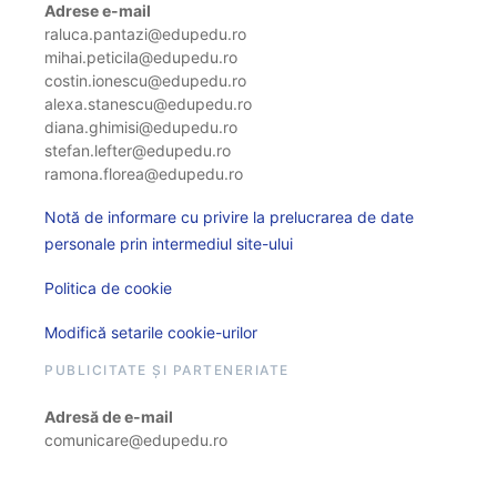
Adrese e-mail
raluca.pantazi@edupedu.ro
mihai.peticila@edupedu.ro
costin.ionescu@edupedu.ro
alexa.stanescu@edupedu.ro
diana.ghimisi@edupedu.ro
stefan.lefter@edupedu.ro
ramona.florea@edupedu.ro
Notă de informare cu privire la prelucrarea de date
personale prin intermediul site-ului
Politica de cookie
Modifică setarile cookie-urilor
PUBLICITATE ȘI PARTENERIATE
Adresă de e-mail
comunicare@edupedu.ro