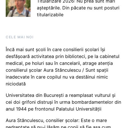
Titularizare 2026: Nu prea sunt mari
așteptările. Din păcate nu sunt posturi
titularizabile
CELE MAI NOI
Încă mai sunt școli în care consilierii școlari își
desfășoară activitatea prin biblioteci, pe la cabinetul
medical, pe holuri sau în cancelarii, atrage atenția
consilierul școlar Aura Stănculescu / Sunt spații
inadecvate în care copilul nu va destăinui nimic
niciodată
Universitatea din București a reamplasat vulturul și
cei doi grifoni distruși în urma bombardamentelor din
anul 1944 pe frontonul Palatului Universității
Aura Stănculescu, consilier școlar: Este o mare
nedreptate să nu-i lăsăm pe copii să fie așa cum