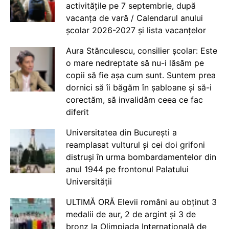
activitățile pe 7 septembrie, după
vacanța de vară / Calendarul anului
școlar 2026-2027 și lista vacanțelor
Aura Stănculescu, consilier școlar: Este
o mare nedreptate să nu-i lăsăm pe
copii să fie așa cum sunt. Suntem prea
dornici să îi băgăm în șabloane și să-i
corectăm, să invalidăm ceea ce fac
diferit
Universitatea din București a
reamplasat vulturul și cei doi grifoni
distruși în urma bombardamentelor din
anul 1944 pe frontonul Palatului
Universității
ULTIMĂ ORĂ Elevii români au obținut 3
medalii de aur, 2 de argint și 3 de
bronz la Olimpiada Internațională de