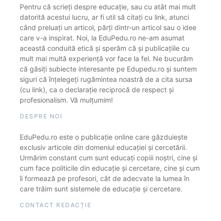
Pentru că scrieți despre educație, sau cu atât mai mult
datorită acestui lucru, ar fi util să citați cu link, atunci
când preluați un articol, părți dintr-un articol sau o idee
care v-a inspirat. Noi, la EduPedu.ro ne-am asumat
această conduită etică și sperăm că și publicațiile cu
mult mai multă experiență vor face la fel. Ne bucurăm
că găsiți subiecte interesante pe Edupedu.ro și suntem
siguri că înțelegeți rugămintea noastră de a cita sursa
(cu link), ca o declarație reciprocă de respect și
profesionalism. Vă mulțumim!
DESPRE NOI
EduPedu.ro este o publicație online care găzduiește
exclusiv articole din domeniul educației și cercetării.
Urmărim constant cum sunt educați copiii noștri, cine și
cum face politicile din educație și cercetare, cine și cum
îi formează pe profesori, cât de adecvate la lumea în
care trăim sunt sistemele de educație și cercetare.
CONTACT REDACȚIE