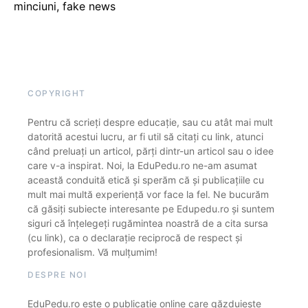
minciuni, fake news
COPYRIGHT
Pentru că scrieți despre educație, sau cu atât mai mult
datorită acestui lucru, ar fi util să citați cu link, atunci
când preluați un articol, părți dintr-un articol sau o idee
care v-a inspirat. Noi, la EduPedu.ro ne-am asumat
această conduită etică și sperăm că și publicațiile cu
mult mai multă experiență vor face la fel. Ne bucurăm
că găsiți subiecte interesante pe Edupedu.ro și suntem
siguri că înțelegeți rugămintea noastră de a cita sursa
(cu link), ca o declarație reciprocă de respect și
profesionalism. Vă mulțumim!
DESPRE NOI
EduPedu.ro este o publicație online care găzduiește