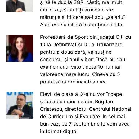
și să le duc la SGR, câștig mai mult
într-o zi / Statul îți aruncă niște
mărunțiș și îți cere să-i spui „salariu”.
Asta este umilință instituționalizată
Profesoară de Sport din județul Olt, cu
10 la Definitivat și 10 la Titularizare
pentru a doua oară, va susține
concursul și anul viitor: Dacă nu dau
examen anul viitor, nota 10 nu mai
valorează mare lucru. Cineva cu 5
poate să ia ore înaintea mea
Elevii de clasa a IX-a nu vor începe
școala cu manuale noi. Bogdan
Cristescu, directorul Centrului Național
de Curriculum și Evaluare: În cel mai
bun caz, pe 7 septembrie le vom avea
în format digital