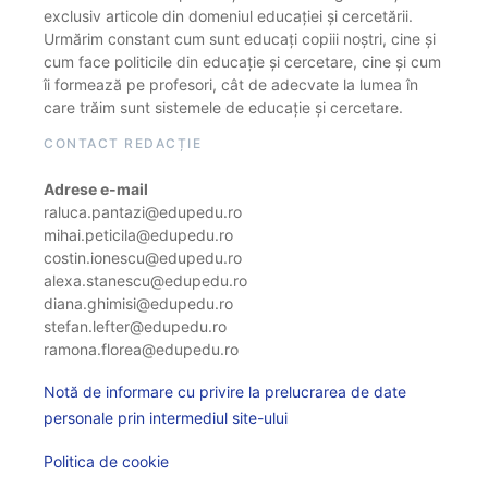
exclusiv articole din domeniul educației și cercetării.
Urmărim constant cum sunt educați copiii noștri, cine și
cum face politicile din educație și cercetare, cine și cum
îi formează pe profesori, cât de adecvate la lumea în
care trăim sunt sistemele de educație și cercetare.
CONTACT REDACȚIE
Adrese e-mail
raluca.pantazi@edupedu.ro
mihai.peticila@edupedu.ro
costin.ionescu@edupedu.ro
alexa.stanescu@edupedu.ro
diana.ghimisi@edupedu.ro
stefan.lefter@edupedu.ro
ramona.florea@edupedu.ro
Notă de informare cu privire la prelucrarea de date
personale prin intermediul site-ului
Politica de cookie