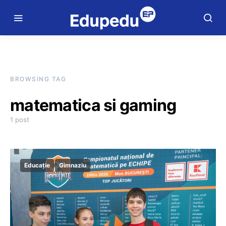
BROWSING TAG
matematica si gaming
1 post
Educație
Gimnaziu