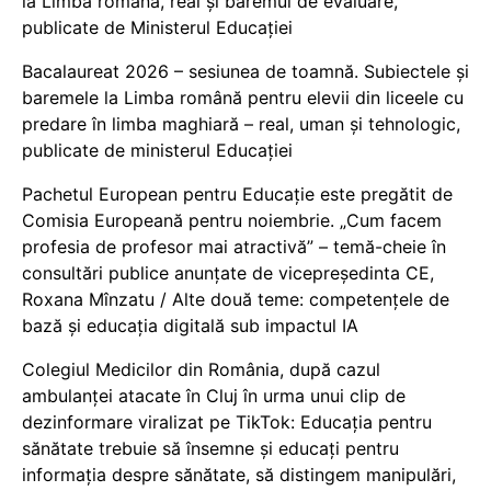
la Limba română, real și baremul de evaluare,
publicate de Ministerul Educației
Bacalaureat 2026 – sesiunea de toamnă. Subiectele și
baremele la Limba română pentru elevii din liceele cu
predare în limba maghiară – real, uman și tehnologic,
publicate de ministerul Educației
Pachetul European pentru Educație este pregătit de
Comisia Europeană pentru noiembrie. „Cum facem
profesia de profesor mai atractivă” – temă-cheie în
consultări publice anunțate de vicepreședinta CE,
Roxana Mînzatu / Alte două teme: competențele de
bază și educația digitală sub impactul IA
Colegiul Medicilor din România, după cazul
ambulanței atacate în Cluj în urma unui clip de
dezinformare viralizat pe TikTok: Educația pentru
sănătate trebuie să însemne și educați pentru
informația despre sănătate, să distingem manipulări,