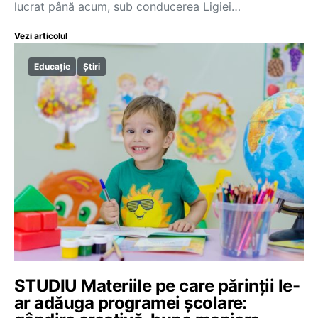
lucrat până acum, sub conducerea Ligiei…
Vezi articolul
Educație
Știri
STUDIU Materiile pe care părinții le-
ar adăuga programei școlare: