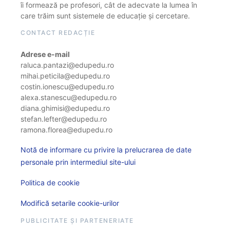
îi formează pe profesori, cât de adecvate la lumea în
care trăim sunt sistemele de educație și cercetare.
CONTACT REDACȚIE
Adrese e-mail
raluca.pantazi@edupedu.ro
mihai.peticila@edupedu.ro
costin.ionescu@edupedu.ro
alexa.stanescu@edupedu.ro
diana.ghimisi@edupedu.ro
stefan.lefter@edupedu.ro
ramona.florea@edupedu.ro
Notă de informare cu privire la prelucrarea de date
personale prin intermediul site-ului
Politica de cookie
Modifică setarile cookie-urilor
PUBLICITATE ȘI PARTENERIATE