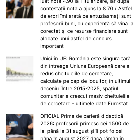
luat nota 4.90 la Titularizare, iar după
contestații nota a ajuns la 8.70 / Astfel
de erori îmi arată ce entuziasmați sunt
profesorii buni, cu experiență să vină la
corectat și ce resurse financiare sunt
alocate unui astfel de concurs
important
Unici în UE: România este singura țară
din întreaga Uniune Europeană care a
redus cheltuielile de cercetare,
calculate pe cap de locuitor, în ultimul
deceniu. Între 2015-2025, spațiul
comunitar a crescut masiv cheltuielile
de cercetare - ultimele date Eurostat
OFICIAL Prima de carieră didactică
2026: profesorii primesc cei 1.500 de
lei până la 31 august și îi pot folosi
până în august 2027 dacă rămân în