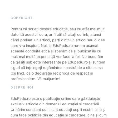
COPYRIGHT
Pentru că scrieți despre educație, sau cu atât mai mult
datorită acestui lucru, ar fi util să citați cu link, atunci
când preluați un articol, părți dintr-un articol sau o idee
care v-a inspirat. Noi, la EduPedu.ro ne-am asumat
această conduită etică și sperăm că și publicațiile cu
mult mai multă experiență vor face la fel. Ne bucurăm
că găsiți subiecte interesante pe Edupedu.ro și suntem
siguri că înțelegeți rugămintea noastră de a cita sursa
(cu link), ca o declarație reciprocă de respect și
profesionalism. Vă mulțumim!
DESPRE NOI
EduPedu.ro este o publicație online care găzduiește
exclusiv articole din domeniul educației și cercetării.
Urmărim constant cum sunt educați copiii noștri, cine și
cum face politicile din educație și cercetare, cine și cum