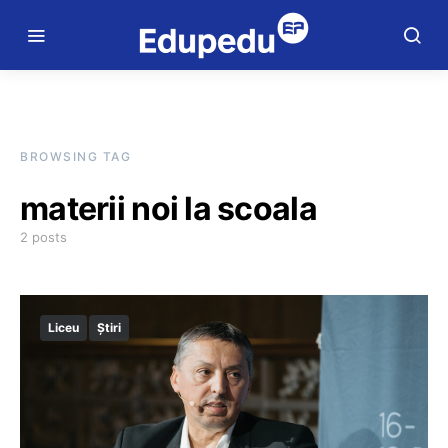
BROWSING TAG
materii noi la scoala
2 posts
Liceu
Știri