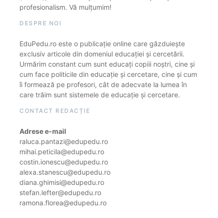
profesionalism. Vă mulțumim!
DESPRE NOI
EduPedu.ro este o publicație online care găzduiește
exclusiv articole din domeniul educației și cercetării.
Urmărim constant cum sunt educați copiii noștri, cine și
cum face politicile din educație și cercetare, cine și cum
îi formează pe profesori, cât de adecvate la lumea în
care trăim sunt sistemele de educație și cercetare.
CONTACT REDACȚIE
Adrese e-mail
raluca.pantazi@edupedu.ro
mihai.peticila@edupedu.ro
costin.ionescu@edupedu.ro
alexa.stanescu@edupedu.ro
diana.ghimisi@edupedu.ro
stefan.lefter@edupedu.ro
ramona.florea@edupedu.ro