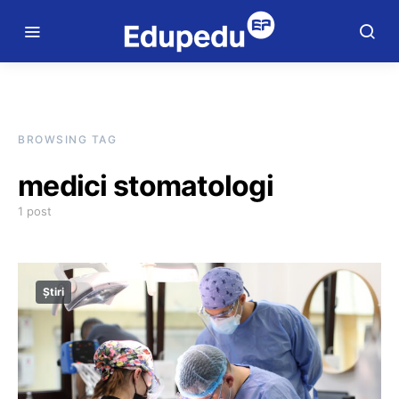
BROWSING TAG
medici stomatologi
1 post
Știri