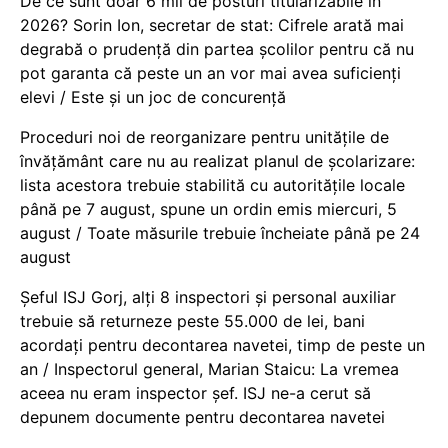
De ce sunt doar 6 mii de posturi titularizabile în
2026? Sorin Ion, secretar de stat: Cifrele arată mai
degrabă o prudență din partea școlilor pentru că nu
pot garanta că peste un an vor mai avea suficienți
elevi / Este și un joc de concurență
Proceduri noi de reorganizare pentru unitățile de
învățământ care nu au realizat planul de școlarizare:
lista acestora trebuie stabilită cu autoritățile locale
până pe 7 august, spune un ordin emis miercuri, 5
august / Toate măsurile trebuie încheiate până pe 24
august
Șeful ISJ Gorj, alți 8 inspectori și personal auxiliar
trebuie să returneze peste 55.000 de lei, bani
acordați pentru decontarea navetei, timp de peste un
an / Inspectorul general, Marian Staicu: La vremea
aceea nu eram inspector șef. ISJ ne-a cerut să
depunem documente pentru decontarea navetei