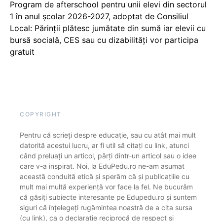
Program de afterschool pentru unii elevi din sectorul
1 în anul școlar 2026-2027, adoptat de Consiliul
Local: Părinții plătesc jumătate din sumă iar elevii cu
bursă socială, CES sau cu dizabilităţi vor participa
gratuit
COPYRIGHT
Pentru că scrieți despre educație, sau cu atât mai mult
datorită acestui lucru, ar fi util să citați cu link, atunci
când preluați un articol, părți dintr-un articol sau o idee
care v-a inspirat. Noi, la EduPedu.ro ne-am asumat
această conduită etică și sperăm că și publicațiile cu
mult mai multă experiență vor face la fel. Ne bucurăm
că găsiți subiecte interesante pe Edupedu.ro și suntem
siguri că înțelegeți rugămintea noastră de a cita sursa
(cu link), ca o declarație reciprocă de respect și