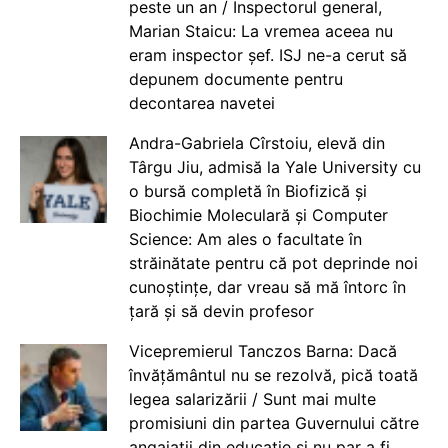
peste un an / Inspectorul general,
Marian Staicu: La vremea aceea nu
eram inspector șef. ISJ ne-a cerut să
depunem documente pentru
decontarea navetei
Andra-Gabriela Cîrstoiu, elevă din
Târgu Jiu, admisă la Yale University cu
o bursă completă în Biofizică și
Biochimie Moleculară și Computer
Science: Am ales o facultate în
străinătate pentru că pot deprinde noi
cunoștințe, dar vreau să mă întorc în
țară și să devin profesor
Vicepremierul Tanczos Barna: Dacă
învățământul nu se rezolvă, pică toată
legea salarizării / Sunt mai multe
promisiuni din partea Guvernului către
angajații din educație și nu par a fi