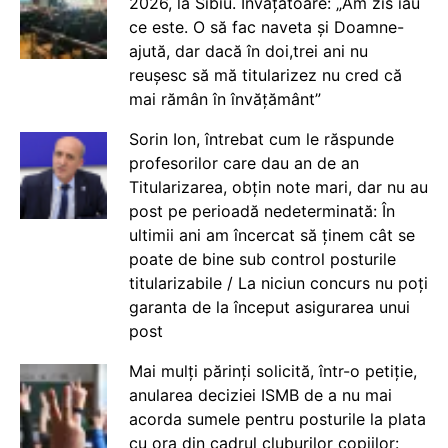
2026, la Sibiu. Învățătoare: „Am zis iau
ce este. O să fac naveta și Doamne-
ajută, dar dacă în doi,trei ani nu
reușesc să mă titularizez nu cred că
mai rămân în învățământ”
Sorin Ion, întrebat cum le răspunde
profesorilor care dau an de an
Titularizarea, obțin note mari, dar nu au
post pe perioadă nedeterminată: În
ultimii ani am încercat să ținem cât se
poate de bine sub control posturile
titularizabile / La niciun concurs nu poți
garanta de la început asigurarea unui
post
Mai mulți părinți solicită, într-o petiție,
anularea deciziei ISMB de a nu mai
acorda sumele pentru posturile la plata
cu ora din cadrul cluburilor copiilor: