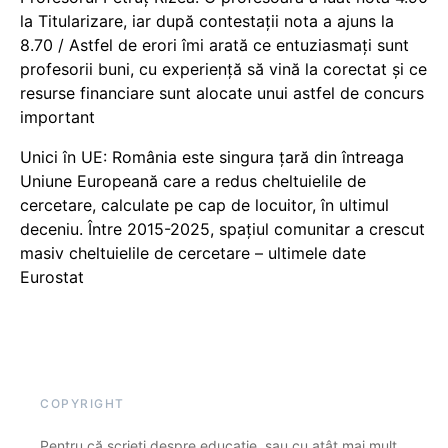
la Titularizare, iar după contestații nota a ajuns la
8.70 / Astfel de erori îmi arată ce entuziasmați sunt
profesorii buni, cu experiență să vină la corectat și ce
resurse financiare sunt alocate unui astfel de concurs
important
Unici în UE: România este singura țară din întreaga
Uniune Europeană care a redus cheltuielile de
cercetare, calculate pe cap de locuitor, în ultimul
deceniu. Între 2015-2025, spațiul comunitar a crescut
masiv cheltuielile de cercetare – ultimele date
Eurostat
COPYRIGHT
Pentru că scrieți despre educație, sau cu atât mai mult