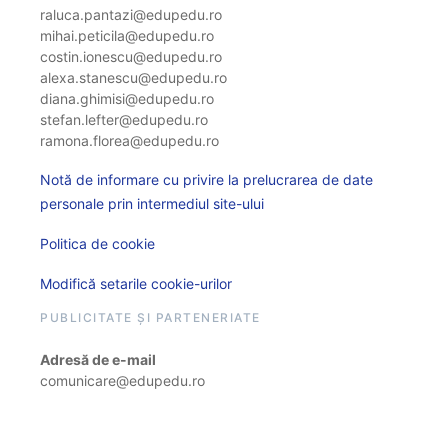
raluca.pantazi@edupedu.ro
mihai.peticila@edupedu.ro
costin.ionescu@edupedu.ro
alexa.stanescu@edupedu.ro
diana.ghimisi@edupedu.ro
stefan.lefter@edupedu.ro
ramona.florea@edupedu.ro
Notă de informare cu privire la prelucrarea de date
personale prin intermediul site-ului
Politica de cookie
Modifică setarile cookie-urilor
PUBLICITATE ȘI PARTENERIATE
Adresă de e-mail
comunicare@edupedu.ro