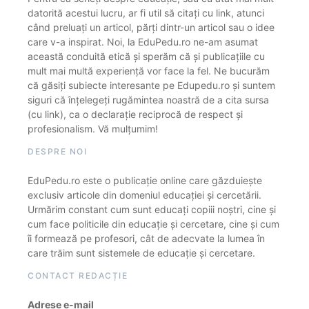
datorită acestui lucru, ar fi util să citați cu link, atunci
când preluați un articol, părți dintr-un articol sau o idee
care v-a inspirat. Noi, la EduPedu.ro ne-am asumat
această conduită etică și sperăm că și publicațiile cu
mult mai multă experiență vor face la fel. Ne bucurăm
că găsiți subiecte interesante pe Edupedu.ro și suntem
siguri că înțelegeți rugămintea noastră de a cita sursa
(cu link), ca o declarație reciprocă de respect și
profesionalism. Vă mulțumim!
DESPRE NOI
EduPedu.ro este o publicație online care găzduiește
exclusiv articole din domeniul educației și cercetării.
Urmărim constant cum sunt educați copiii noștri, cine și
cum face politicile din educație și cercetare, cine și cum
îi formează pe profesori, cât de adecvate la lumea în
care trăim sunt sistemele de educație și cercetare.
CONTACT REDACȚIE
Adrese e-mail