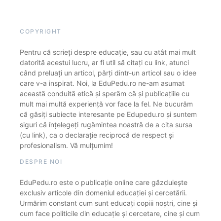
COPYRIGHT
Pentru că scrieți despre educație, sau cu atât mai mult
datorită acestui lucru, ar fi util să citați cu link, atunci
când preluați un articol, părți dintr-un articol sau o idee
care v-a inspirat. Noi, la EduPedu.ro ne-am asumat
această conduită etică și sperăm că și publicațiile cu
mult mai multă experiență vor face la fel. Ne bucurăm
că găsiți subiecte interesante pe Edupedu.ro și suntem
siguri că înțelegeți rugămintea noastră de a cita sursa
(cu link), ca o declarație reciprocă de respect și
profesionalism. Vă mulțumim!
DESPRE NOI
EduPedu.ro este o publicație online care găzduiește
exclusiv articole din domeniul educației și cercetării.
Urmărim constant cum sunt educați copiii noștri, cine și
cum face politicile din educație și cercetare, cine și cum