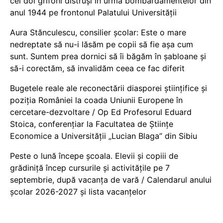
cei doi grifoni distruși în urma bombardamentelor din
anul 1944 pe frontonul Palatului Universității
Aura Stănculescu, consilier școlar: Este o mare
nedreptate să nu-i lăsăm pe copii să fie așa cum
sunt. Suntem prea dornici să îi băgăm în șabloane și
să-i corectăm, să invalidăm ceea ce fac diferit
Bugetele reale ale reconectării diasporei științifice și
poziția României la coada Uniunii Europene în
cercetare-dezvoltare / Op Ed Profesorul Eduard
Stoica, conferențiar la Facultatea de Științe
Economice a Universității „Lucian Blaga” din Sibiu
Peste o lună începe școala. Elevii și copiii de
grădiniță încep cursurile și activitățile pe 7
septembrie, după vacanța de vară / Calendarul anului
școlar 2026-2027 și lista vacanțelor