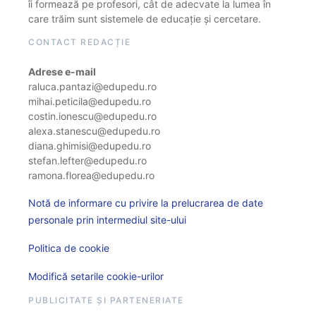
îi formează pe profesori, cât de adecvate la lumea în
care trăim sunt sistemele de educație și cercetare.
CONTACT REDACȚIE
Adrese e-mail
raluca.pantazi@edupedu.ro
mihai.peticila@edupedu.ro
costin.ionescu@edupedu.ro
alexa.stanescu@edupedu.ro
diana.ghimisi@edupedu.ro
stefan.lefter@edupedu.ro
ramona.florea@edupedu.ro
Notă de informare cu privire la prelucrarea de date
personale prin intermediul site-ului
Politica de cookie
Modifică setarile cookie-urilor
PUBLICITATE ȘI PARTENERIATE