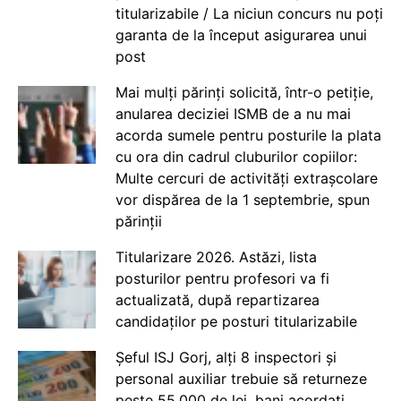
titularizabile / La niciun concurs nu poți
garanta de la început asigurarea unui
post
Mai mulți părinți solicită, într-o petiție,
anularea deciziei ISMB de a nu mai
acorda sumele pentru posturile la plata
cu ora din cadrul cluburilor copiilor:
Multe cercuri de activități extrașcolare
vor dispărea de la 1 septembrie, spun
părinții
Titularizare 2026. Astăzi, lista
posturilor pentru profesori va fi
actualizată, după repartizarea
candidaților pe posturi titularizabile
Șeful ISJ Gorj, alți 8 inspectori și
personal auxiliar trebuie să returneze
peste 55.000 de lei, bani acordați