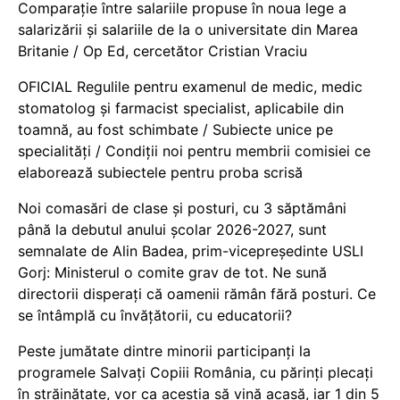
Comparație între salariile propuse în noua lege a
salarizării și salariile de la o universitate din Marea
Britanie / Op Ed, cercetător Cristian Vraciu
OFICIAL Regulile pentru examenul de medic, medic
stomatolog și farmacist specialist, aplicabile din
toamnă, au fost schimbate / Subiecte unice pe
specialități / Condiții noi pentru membrii comisiei ce
elaborează subiectele pentru proba scrisă
Noi comasări de clase și posturi, cu 3 săptămâni
până la debutul anului școlar 2026-2027, sunt
semnalate de Alin Badea, prim-vicepreședinte USLI
Gorj: Ministerul o comite grav de tot. Ne sună
directorii disperați că oamenii rămân fără posturi. Ce
se întâmplă cu învățătorii, cu educatorii?
Peste jumătate dintre minorii participanți la
programele Salvați Copiii România, cu părinți plecați
în străinătate, vor ca aceștia să vină acasă, iar 1 din 5