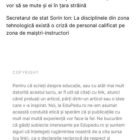
vor să se mute și ei în țara străină
Secretarul de stat Sorin Ion: La disciplinele din zona
tehnologică există o criză de personal calificat pe
zona de maiștri-instructori
COPYRIGHT
Pentru că scrieți despre educație, sau cu atât mai mult
datorită acestui lucru, ar fi util să citați cu link, atunci
când preluați un articol, părți dintr-un articol sau o idee
care v-a inspirat. Noi, la EduPedu.ro ne-am asumat
această conduită etică și sperăm că și publicațiile cu
mult mai multă experiență vor face la fel. Ne bucurăm
că găsiți subiecte interesante pe Edupedu.ro și suntem
siguri că înțelegeți rugămintea noastră de a cita sursa
(cu link), ca o declarație reciprocă de respect și