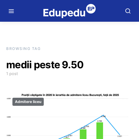
BROWSING TAG
medii peste 9.50
1 post
Admitere liceu