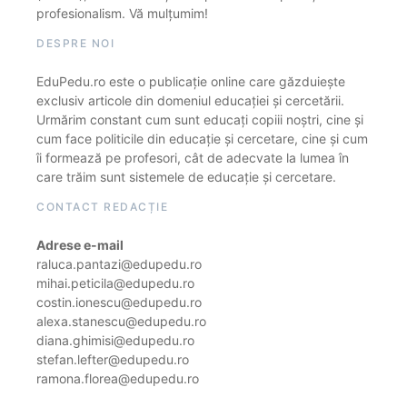
profesionalism. Vă mulțumim!
DESPRE NOI
EduPedu.ro este o publicație online care găzduiește
exclusiv articole din domeniul educației și cercetării.
Urmărim constant cum sunt educați copiii noștri, cine și
cum face politicile din educație și cercetare, cine și cum
îi formează pe profesori, cât de adecvate la lumea în
care trăim sunt sistemele de educație și cercetare.
CONTACT REDACȚIE
Adrese e-mail
raluca.pantazi@edupedu.ro
mihai.peticila@edupedu.ro
costin.ionescu@edupedu.ro
alexa.stanescu@edupedu.ro
diana.ghimisi@edupedu.ro
stefan.lefter@edupedu.ro
ramona.florea@edupedu.ro