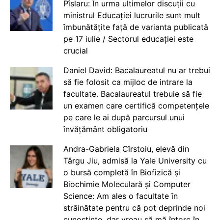
Pîslaru: În urma ultimelor discuții cu
ministrul Educației lucrurile sunt mult
îmbunătățite față de varianta publicată
pe 17 iulie / Sectorul educației este
crucial
Daniel David: Bacalaureatul nu ar trebui
să fie folosit ca mijloc de intrare la
facultate. Bacalaureatul trebuie să fie
un examen care certifică competențele
pe care le ai după parcursul unui
învățământ obligatoriu
Andra-Gabriela Cîrstoiu, elevă din
Târgu Jiu, admisă la Yale University cu
o bursă completă în Biofizică și
Biochimie Moleculară și Computer
Science: Am ales o facultate în
străinătate pentru că pot deprinde noi
cunoștințe, dar vreau să mă întorc în