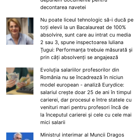
decontarea navetei
Nu poate liceul tehnologic să-i ducă pe
toți elevii la un Bacalaureat de 100%
absolvire, sunt care au intrat cu media
2 sau 3, spune inspectoarea Iuliana
Țugui: Performanța trebuie măsurată și
prin câți absolvenți se angajează
Evoluția salariilor profesorilor din
România nu se încadrează în niciun
model european - analiză Eurydice:
salariul crește doar 25 de ani în timpul
carierei, dar procesul e între statele cu
venituri mari pentru profesori încă de
la începutul carierei și cele cu cele mai
mici salarii
Ministrul interimar al Muncii Dragos