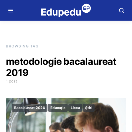
BROWSING TAG
metodologie bacalaureat
2019
1 post
Bacalaureat 2026
Educație
Liceu
Știri