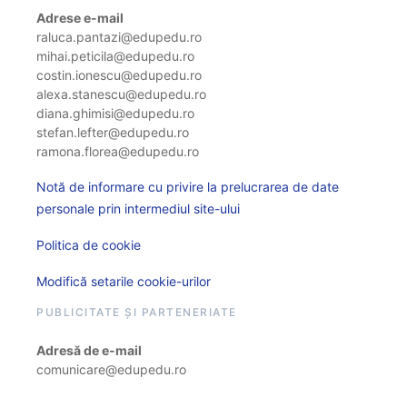
Adrese e-mail
raluca.pantazi@edupedu.ro
mihai.peticila@edupedu.ro
costin.ionescu@edupedu.ro
alexa.stanescu@edupedu.ro
diana.ghimisi@edupedu.ro
stefan.lefter@edupedu.ro
ramona.florea@edupedu.ro
Notă de informare cu privire la prelucrarea de date
personale prin intermediul site-ului
Politica de cookie
Modifică setarile cookie-urilor
PUBLICITATE ȘI PARTENERIATE
Adresă de e-mail
comunicare@edupedu.ro