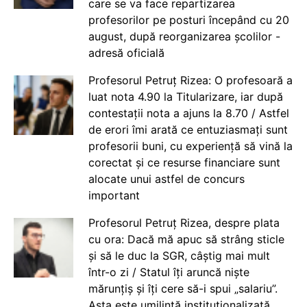
care se va face repartizarea
profesorilor pe posturi începând cu 20
august, după reorganizarea școlilor -
adresă oficială
Profesorul Petruț Rizea: O profesoară a
luat nota 4.90 la Titularizare, iar după
contestații nota a ajuns la 8.70 / Astfel
de erori îmi arată ce entuziasmați sunt
profesorii buni, cu experiență să vină la
corectat și ce resurse financiare sunt
alocate unui astfel de concurs
important
Profesorul Petruț Rizea, despre plata
cu ora: Dacă mă apuc să strâng sticle
și să le duc la SGR, câștig mai mult
într-o zi / Statul îți aruncă niște
mărunțiș și îți cere să-i spui „salariu”.
Asta este umilință instituționalizată