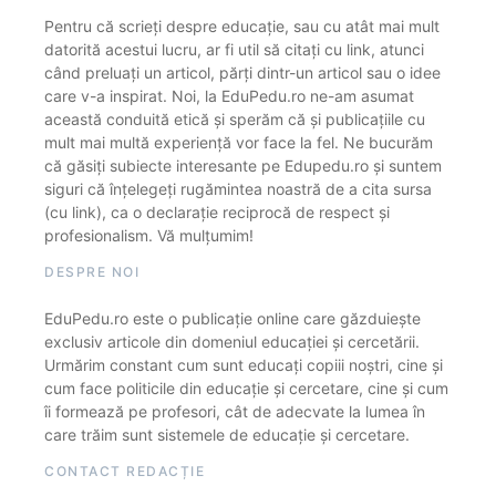
Pentru că scrieți despre educație, sau cu atât mai mult
datorită acestui lucru, ar fi util să citați cu link, atunci
când preluați un articol, părți dintr-un articol sau o idee
care v-a inspirat. Noi, la EduPedu.ro ne-am asumat
această conduită etică și sperăm că și publicațiile cu
mult mai multă experiență vor face la fel. Ne bucurăm
că găsiți subiecte interesante pe Edupedu.ro și suntem
siguri că înțelegeți rugămintea noastră de a cita sursa
(cu link), ca o declarație reciprocă de respect și
profesionalism. Vă mulțumim!
DESPRE NOI
EduPedu.ro este o publicație online care găzduiește
exclusiv articole din domeniul educației și cercetării.
Urmărim constant cum sunt educați copiii noștri, cine și
cum face politicile din educație și cercetare, cine și cum
îi formează pe profesori, cât de adecvate la lumea în
care trăim sunt sistemele de educație și cercetare.
CONTACT REDACȚIE