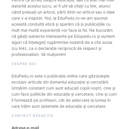
datorită acestui lucru, ar fi util să citați cu link, atunci
când preluați un articol, părți dintr-un articol sau o idee
care v-a inspirat. Noi, la EduPedu.ro ne-am asumat
această conduită etică și sperăm că și publicațiile cu
mult mai multă experiență vor face la fel. Ne bucurăm
că găsiți subiecte interesante pe Edupedu.ro și suntem
siguri că înțelegeți rugămintea noastră de a cita sursa
(cu link), ca o declarație reciprocă de respect și
profesionalism. Vă mulțumim!
DESPRE NOI
EduPedu.ro este o publicație online care găzduiește
exclusiv articole din domeniul educației și cercetării.
Urmărim constant cum sunt educați copiii noștri, cine și
cum face politicile din educație și cercetare, cine și cum
îi formează pe profesori, cât de adecvate la lumea în
care trăim sunt sistemele de educație și cercetare.
CONTACT REDACȚIE
Adrese e-mail