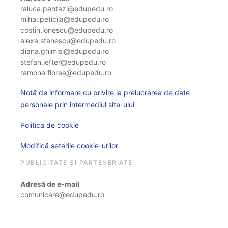
raluca.pantazi@edupedu.ro
mihai.peticila@edupedu.ro
costin.ionescu@edupedu.ro
alexa.stanescu@edupedu.ro
diana.ghimisi@edupedu.ro
stefan.lefter@edupedu.ro
ramona.florea@edupedu.ro
Notă de informare cu privire la prelucrarea de date
personale prin intermediul site-ului
Politica de cookie
Modifică setarile cookie-urilor
PUBLICITATE ȘI PARTENERIATE
Adresă de e-mail
comunicare@edupedu.ro