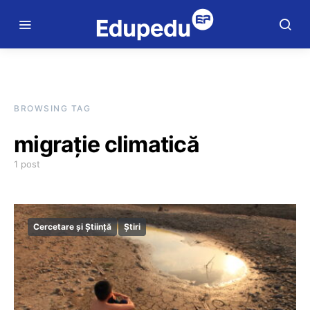
BROWSING TAG
migrație climatică
1 post
Cercetare și Știință
Știri