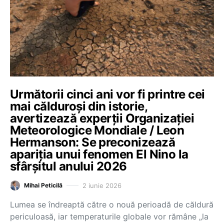
Următorii cinci ani vor fi printre cei
mai călduroși din istorie,
avertizează experții Organizației
Meteorologice Mondiale / Leon
Hermanson: Se preconizează
apariția unui fenomen El Nino la
sfârșitul anului 2026
2 iunie 2026
Mihai Peticilă
Lumea se îndreaptă către o nouă perioadă de căldură
periculoasă, iar temperaturile globale vor rămâne „la