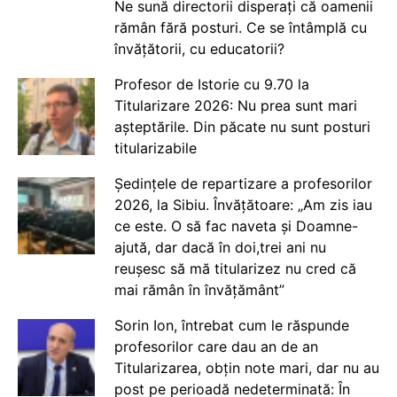
Ne sună directorii disperați că oamenii
rămân fără posturi. Ce se întâmplă cu
învățătorii, cu educatorii?
Profesor de Istorie cu 9.70 la
Titularizare 2026: Nu prea sunt mari
așteptările. Din păcate nu sunt posturi
titularizabile
Ședințele de repartizare a profesorilor
2026, la Sibiu. Învățătoare: „Am zis iau
ce este. O să fac naveta și Doamne-
ajută, dar dacă în doi,trei ani nu
reușesc să mă titularizez nu cred că
mai rămân în învățământ”
Sorin Ion, întrebat cum le răspunde
profesorilor care dau an de an
Titularizarea, obțin note mari, dar nu au
post pe perioadă nedeterminată: În