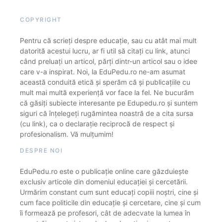
COPYRIGHT
Pentru că scrieți despre educație, sau cu atât mai mult
datorită acestui lucru, ar fi util să citați cu link, atunci
când preluați un articol, părți dintr-un articol sau o idee
care v-a inspirat. Noi, la EduPedu.ro ne-am asumat
această conduită etică și sperăm că și publicațiile cu
mult mai multă experiență vor face la fel. Ne bucurăm
că găsiți subiecte interesante pe Edupedu.ro și suntem
siguri că înțelegeți rugămintea noastră de a cita sursa
(cu link), ca o declarație reciprocă de respect și
profesionalism. Vă mulțumim!
DESPRE NOI
EduPedu.ro este o publicație online care găzduiește
exclusiv articole din domeniul educației și cercetării.
Urmărim constant cum sunt educați copiii noștri, cine și
cum face politicile din educație și cercetare, cine și cum
îi formează pe profesori, cât de adecvate la lumea în