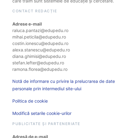
care trăim sunt sistemele de educație și cercetare.
CONTACT REDACȚIE
Adrese e-mail
raluca.pantazi@edupedu.ro
mihai.peticila@edupedu.ro
costin.ionescu@edupedu.ro
alexa.stanescu@edupedu.ro
diana.ghimisi@edupedu.ro
stefan.lefter@edupedu.ro
ramona.florea@edupedu.ro
Notă de informare cu privire la prelucrarea de date
personale prin intermediul site-ului
Politica de cookie
Modifică setarile cookie-urilor
PUBLICITATE ȘI PARTENERIATE
Adresă de e-mail