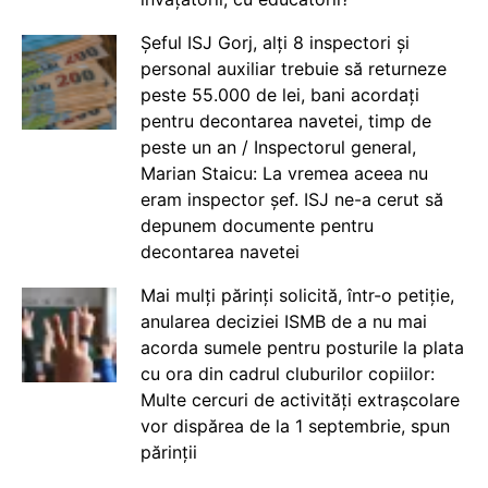
Șeful ISJ Gorj, alți 8 inspectori și
personal auxiliar trebuie să returneze
peste 55.000 de lei, bani acordați
pentru decontarea navetei, timp de
peste un an / Inspectorul general,
Marian Staicu: La vremea aceea nu
eram inspector șef. ISJ ne-a cerut să
depunem documente pentru
decontarea navetei
Mai mulți părinți solicită, într-o petiție,
anularea deciziei ISMB de a nu mai
acorda sumele pentru posturile la plata
cu ora din cadrul cluburilor copiilor:
Multe cercuri de activități extrașcolare
vor dispărea de la 1 septembrie, spun
părinții