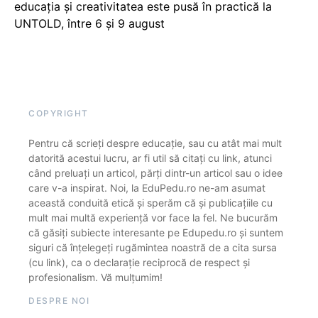
educația și creativitatea este pusă în practică la
UNTOLD, între 6 și 9 august
COPYRIGHT
Pentru că scrieți despre educație, sau cu atât mai mult
datorită acestui lucru, ar fi util să citați cu link, atunci
când preluați un articol, părți dintr-un articol sau o idee
care v-a inspirat. Noi, la EduPedu.ro ne-am asumat
această conduită etică și sperăm că și publicațiile cu
mult mai multă experiență vor face la fel. Ne bucurăm
că găsiți subiecte interesante pe Edupedu.ro și suntem
siguri că înțelegeți rugămintea noastră de a cita sursa
(cu link), ca o declarație reciprocă de respect și
profesionalism. Vă mulțumim!
DESPRE NOI