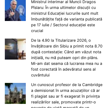
Ministrul interimar al Muncii Dragos
Pîslaru: În urma ultimelor discuții cu
ministrul Educației lucrurile sunt mult
îmbunătățite față de varianta publicată
pe 17 iulie / Sectorul educației este
crucial
De la 4.90 la Titularizare 2026, o
învățătoare din Sibiu a primit nota 8.70
după contestație: Când am văzut nota
inițială, nu mă puteam opri din plâns.
Mi-am dat seama că lucrarea mea nu a
fost corectată în adevăratul sens al
cuvântului
Un cunoscut profesor de la Cambridge
a demisionat în urma acuzațiilor că ar
fi plagiat sau ar fi exagerat în privința
realizărilor sale, promovate printr-o
poveste de viață marcată de un