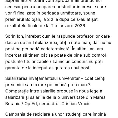
Săptămâna viitoare vom aproba memorandumul
necesar pentru ocuparea posturilor în creșele care
vor fi finalizate în perioada următoare, spune
premierul Bolojan, la 2 zile după ce s-au afișat
rezultatele finale de la Titularizare 2026
Sorin Ion, întrebat cum le răspunde profesorilor care
dau an de an Titularizarea, obțin note mari, dar nu au
post pe perioadă nedeterminată: În ultimii ani am
încercat să ținem cât se poate de bine sub control
posturile titularizabile / La niciun concurs nu poți
garanta de la început asigurarea unui post
Salarizarea învățământului universitar – coeficienți
prea mici sau taxare pe muncă prea mare?
Comparație între salariile propuse în noua lege a
salarizării și salariile de la o universitate din Marea
Britanie / Op Ed, cercetător Cristian Vraciu
Campania de reciclare a unor studenți care îmbină