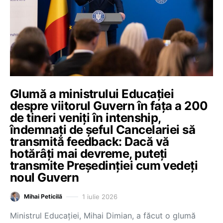
Glumă a ministrului Educației
despre viitorul Guvern în fața a 200
de tineri veniți în intenship,
îndemnați de șeful Cancelariei să
transmită feedback: Dacă vă
hotărâți mai devreme, puteți
transmite Președinției cum vedeți
noul Guvern
1 iulie 2026
Mihai Peticilă
Ministrul Educației, Mihai Dimian, a făcut o glumă