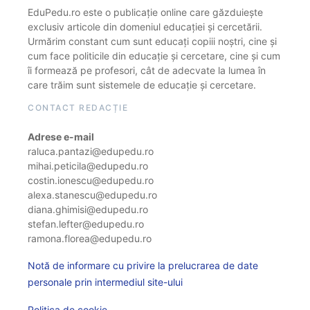
EduPedu.ro este o publicație online care găzduiește
exclusiv articole din domeniul educației și cercetării.
Urmărim constant cum sunt educați copiii noștri, cine și
cum face politicile din educație și cercetare, cine și cum
îi formează pe profesori, cât de adecvate la lumea în
care trăim sunt sistemele de educație și cercetare.
CONTACT REDACȚIE
Adrese e-mail
raluca.pantazi@edupedu.ro
mihai.peticila@edupedu.ro
costin.ionescu@edupedu.ro
alexa.stanescu@edupedu.ro
diana.ghimisi@edupedu.ro
stefan.lefter@edupedu.ro
ramona.florea@edupedu.ro
Notă de informare cu privire la prelucrarea de date
personale prin intermediul site-ului
Politica de cookie