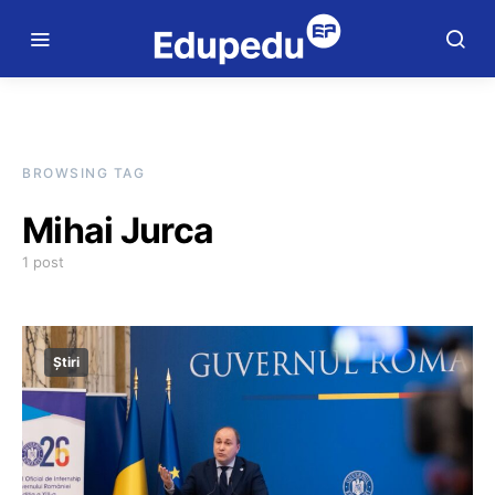
BROWSING TAG
Mihai Jurca
1 post
Știri