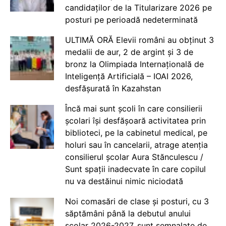
candidaților de la Titularizare 2026 pe
posturi pe perioadă nedeterminată
ULTIMĂ ORĂ Elevii români au obținut 3
medalii de aur, 2 de argint și 3 de
bronz la Olimpiada Internațională de
Inteligență Artificială – IOAI 2026,
desfășurată în Kazahstan
Încă mai sunt școli în care consilierii
școlari își desfășoară activitatea prin
biblioteci, pe la cabinetul medical, pe
holuri sau în cancelarii, atrage atenția
consilierul școlar Aura Stănculescu /
Sunt spații inadecvate în care copilul
nu va destăinui nimic niciodată
Noi comasări de clase și posturi, cu 3
săptămâni până la debutul anului
școlar 2026-2027, sunt semnalate de