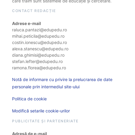
care trăim sunt sistemele de educație și cercetare.
CONTACT REDACȚIE
Adrese e-mail
raluca.pantazi@edupedu.ro
mihai.peticila@edupedu.ro
costin.ionescu@edupedu.ro
alexa.stanescu@edupedu.ro
diana.ghimisi@edupedu.ro
stefan.lefter@edupedu.ro
ramona.florea@edupedu.ro
Notă de informare cu privire la prelucrarea de date
personale prin intermediul site-ului
Politica de cookie
Modifică setarile cookie-urilor
PUBLICITATE ȘI PARTENERIATE
Adresă de e-mail