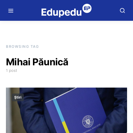
BROWSING TAG
Mihai Păunică
1 post
Știri