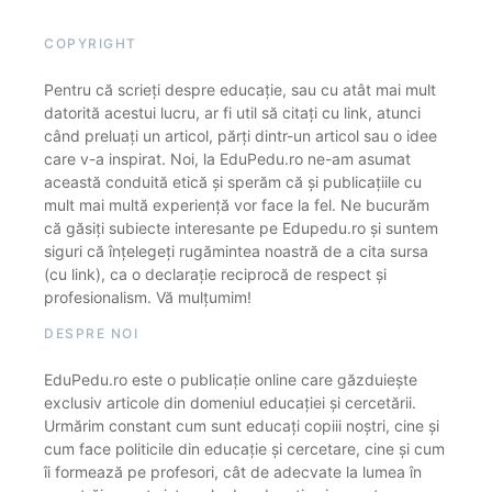
COPYRIGHT
Pentru că scrieți despre educație, sau cu atât mai mult
datorită acestui lucru, ar fi util să citați cu link, atunci
când preluați un articol, părți dintr-un articol sau o idee
care v-a inspirat. Noi, la EduPedu.ro ne-am asumat
această conduită etică și sperăm că și publicațiile cu
mult mai multă experiență vor face la fel. Ne bucurăm
că găsiți subiecte interesante pe Edupedu.ro și suntem
siguri că înțelegeți rugămintea noastră de a cita sursa
(cu link), ca o declarație reciprocă de respect și
profesionalism. Vă mulțumim!
DESPRE NOI
EduPedu.ro este o publicație online care găzduiește
exclusiv articole din domeniul educației și cercetării.
Urmărim constant cum sunt educați copiii noștri, cine și
cum face politicile din educație și cercetare, cine și cum
îi formează pe profesori, cât de adecvate la lumea în