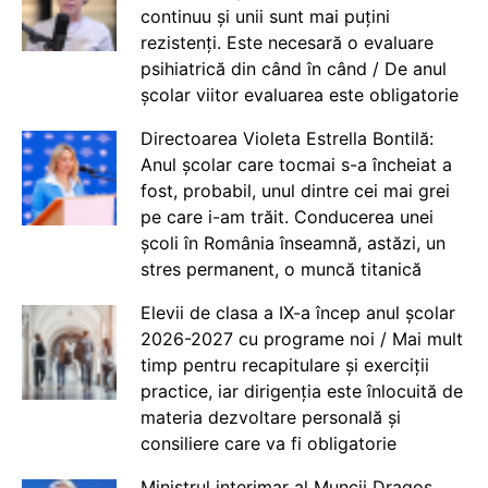
continuu și unii sunt mai puțini
rezistenți. Este necesară o evaluare
psihiatrică din când în când / De anul
școlar viitor evaluarea este obligatorie
Directoarea Violeta Estrella Bontilă:
Anul școlar care tocmai s-a încheiat a
fost, probabil, unul dintre cei mai grei
pe care i-am trăit. Conducerea unei
școli în România înseamnă, astăzi, un
stres permanent, o muncă titanică
Elevii de clasa a IX-a încep anul școlar
2026-2027 cu programe noi / Mai mult
timp pentru recapitulare și exerciții
practice, iar dirigenția este înlocuită de
materia dezvoltare personală și
consiliere care va fi obligatorie
Ministrul interimar al Muncii Dragos