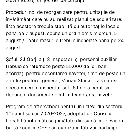
elevi / Este și un joc de concurență
Proceduri noi de reorganizare pentru unitățile de
învățământ care nu au realizat planul de școlarizare:
lista acestora trebuie stabilită cu autoritățile locale
până pe 7 august, spune un ordin emis miercuri, 5
august / Toate măsurile trebuie încheiate până pe 24
august
Șeful ISJ Gorj, alți 8 inspectori și personal auxiliar
trebuie să returneze peste 55.000 de lei, bani
acordați pentru decontarea navetei, timp de peste un
an / Inspectorul general, Marian Staicu: La vremea
aceea nu eram inspector șef. ISJ ne-a cerut să
depunem documente pentru decontarea navetei
Program de afterschool pentru unii elevi din sectorul
1 în anul școlar 2026-2027, adoptat de Consiliul
Local: Părinții plătesc jumătate din sumă iar elevii cu
bursă socială, CES sau cu dizabilităţi vor participa