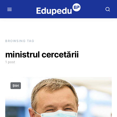
BROWSING TAG
ministrul cercetării
1 post
Știri