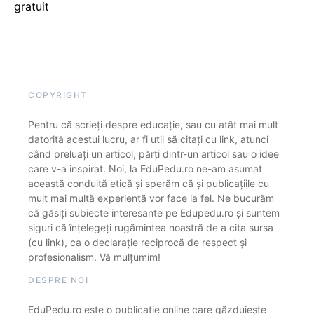
gratuit
COPYRIGHT
Pentru că scrieți despre educație, sau cu atât mai mult
datorită acestui lucru, ar fi util să citați cu link, atunci
când preluați un articol, părți dintr-un articol sau o idee
care v-a inspirat. Noi, la EduPedu.ro ne-am asumat
această conduită etică și sperăm că și publicațiile cu
mult mai multă experiență vor face la fel. Ne bucurăm
că găsiți subiecte interesante pe Edupedu.ro și suntem
siguri că înțelegeți rugămintea noastră de a cita sursa
(cu link), ca o declarație reciprocă de respect și
profesionalism. Vă mulțumim!
DESPRE NOI
EduPedu.ro este o publicație online care găzduiește