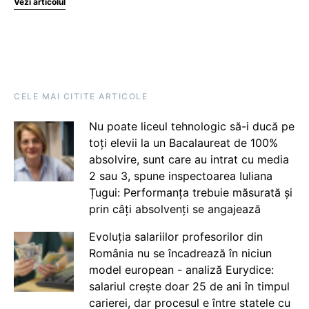
Vezi articolul
CELE MAI CITITE ARTICOLE
Nu poate liceul tehnologic să-i ducă pe
toți elevii la un Bacalaureat de 100%
absolvire, sunt care au intrat cu media
2 sau 3, spune inspectoarea Iuliana
Țugui: Performanța trebuie măsurată și
prin câți absolvenți se angajează
Evoluția salariilor profesorilor din
România nu se încadrează în niciun
model european - analiză Eurydice:
salariul crește doar 25 de ani în timpul
carierei, dar procesul e între statele cu