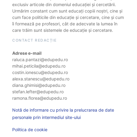
exclusiv articole din domeniul educației și cercetării.
Urmărim constant cum sunt educați copiii noștri, cine și
cum face politicile din educație și cercetare, cine și cum
îi formează pe profesori, cât de adecvate la lumea în
care trăim sunt sistemele de educație și cercetare.
CONTACT REDACȚIE
Adrese e-mail
raluca.pantazi@edupedu.ro
mihai.peticila@edupedu.ro
costin.ionescu@edupedu.ro
alexa.stanescu@edupedu.ro
diana.ghimisi@edupedu.ro
stefan.lefter@edupedu.ro
ramona.florea@edupedu.ro
Notă de informare cu privire la prelucrarea de date
personale prin intermediul site-ului
Politica de cookie