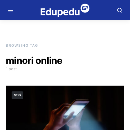
BROWSING TAG
minori online
1 post
Știri