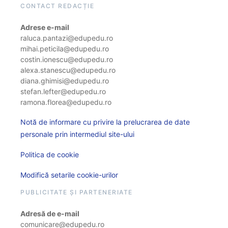
CONTACT REDACȚIE
Adrese e-mail
raluca.pantazi@edupedu.ro
mihai.peticila@edupedu.ro
costin.ionescu@edupedu.ro
alexa.stanescu@edupedu.ro
diana.ghimisi@edupedu.ro
stefan.lefter@edupedu.ro
ramona.florea@edupedu.ro
Notă de informare cu privire la prelucrarea de date
personale prin intermediul site-ului
Politica de cookie
Modifică setarile cookie-urilor
PUBLICITATE ȘI PARTENERIATE
Adresă de e-mail
comunicare@edupedu.ro