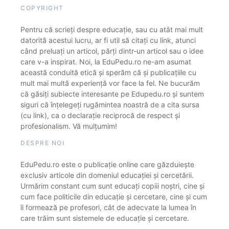
COPYRIGHT
Pentru că scrieți despre educație, sau cu atât mai mult
datorită acestui lucru, ar fi util să citați cu link, atunci
când preluați un articol, părți dintr-un articol sau o idee
care v-a inspirat. Noi, la EduPedu.ro ne-am asumat
această conduită etică și sperăm că și publicațiile cu
mult mai multă experiență vor face la fel. Ne bucurăm
că găsiți subiecte interesante pe Edupedu.ro și suntem
siguri că înțelegeți rugămintea noastră de a cita sursa
(cu link), ca o declarație reciprocă de respect și
profesionalism. Vă mulțumim!
DESPRE NOI
EduPedu.ro este o publicație online care găzduiește
exclusiv articole din domeniul educației și cercetării.
Urmărim constant cum sunt educați copiii noștri, cine și
cum face politicile din educație și cercetare, cine și cum
îi formează pe profesori, cât de adecvate la lumea în
care trăim sunt sistemele de educație și cercetare.