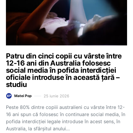
Patru din cinci copii cu vârste între
12-16 ani din Australia folosesc
social media în pofida interdicției
oficiale introduse în această țară –
studiu
25 iunie 2026
Matei Pop
Peste 80% dintre copiii australieni cu vârste între 12-
16 ani spun că folosesc în continuare social media, în
pofida interdicției legale introduse în acest sens, în
Australia, la sfârșitul anului…