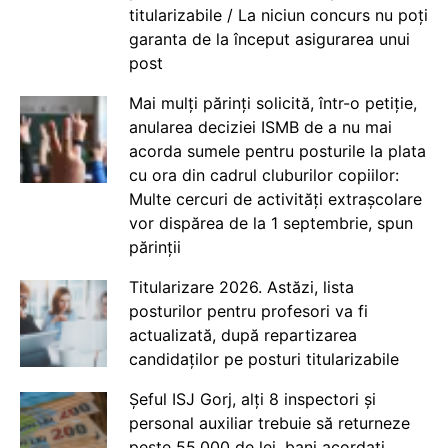
titularizabile / La niciun concurs nu poți
garanta de la început asigurarea unui
post
Mai mulți părinți solicită, într-o petiție,
anularea deciziei ISMB de a nu mai
acorda sumele pentru posturile la plata
cu ora din cadrul cluburilor copiilor:
Multe cercuri de activități extrașcolare
vor dispărea de la 1 septembrie, spun
părinții
Titularizare 2026. Astăzi, lista
posturilor pentru profesori va fi
actualizată, după repartizarea
candidaților pe posturi titularizabile
Șeful ISJ Gorj, alți 8 inspectori și
personal auxiliar trebuie să returneze
peste 55.000 de lei, bani acordați