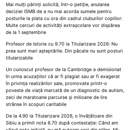
Mai mulți părinți solicită, într-o petiție, anularea
deciziei ISMB de a nu mai acorda sumele pentru
posturile la plata cu ora din cadrul cluburilor copiilor:
Multe cercuri de activități extrașcolare vor dispărea
de la 1 septembrie
Profesor de Istorie cu 9.70 la Titularizare 2026: Nu
prea sunt mari așteptările. Din păcate nu sunt posturi
titularizabile
Un cunoscut profesor de la Cambridge a demisionat
în urma acuzațiilor că ar fi plagiat sau ar fi exagerat
în privința realizărilor sale, promovate printr-o
poveste de viață marcată de un diagnostic de autism,
zeci de maratoane parcurse și milioane de lire
strânse în scopuri caritabile
De la 4.90 la Titularizare 2026, o învățătoare din
Sibiu a primit nota 8.70 după contestație: Când am
văzut nota inițială, nu mă puteam opri din plâns. Mi-