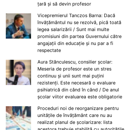
țară și să devin profesor
Vicepremierul Tanczos Barna: Dacă
învățământul nu se rezolvă, pică toată
legea salarizării / Sunt mai multe
promisiuni din partea Guvernului către
angajații din educație și nu par a fi
respectate
Aura Stănculescu, consilier școlar:
Meseria de profesor este un stres
continuu și unii sunt mai puțini
rezistenți. Este necesară o evaluare
psihiatrică din când în când / De anul
școlar viitor evaluarea este obligatorie
Proceduri noi de reorganizare pentru
unitățile de învățământ care nu au
realizat planul de școlarizare: lista
acestora trebuie stabilită cu autoritățile