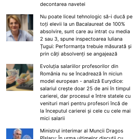
decontarea navetei
Nu poate liceul tehnologic să-i ducă pe
toți elevii la un Bacalaureat de 100%
absolvire, sunt care au intrat cu media
2 sau 3, spune inspectoarea Iuliana
Țugui: Performanța trebuie măsurată și
prin câți absolvenți se angajează
Evoluția salariilor profesorilor din
România nu se încadrează în niciun
model european - analiză Eurydice:
salariul crește doar 25 de ani în timpul
carierei, dar procesul e între statele cu
venituri mari pentru profesori încă de
la începutul carierei și cele cu cele mai
mici salarii
Ministrul interimar al Muncii Dragos
Pîslaru: În urma ultimelor discuții cu