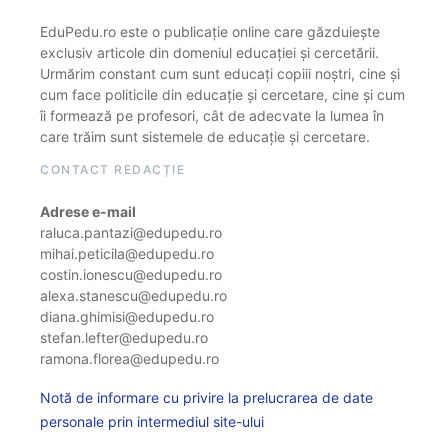
EduPedu.ro este o publicație online care găzduiește
exclusiv articole din domeniul educației și cercetării.
Urmărim constant cum sunt educați copiii noștri, cine și
cum face politicile din educație și cercetare, cine și cum
îi formează pe profesori, cât de adecvate la lumea în
care trăim sunt sistemele de educație și cercetare.
CONTACT REDACȚIE
Adrese e-mail
raluca.pantazi@edupedu.ro
mihai.peticila@edupedu.ro
costin.ionescu@edupedu.ro
alexa.stanescu@edupedu.ro
diana.ghimisi@edupedu.ro
stefan.lefter@edupedu.ro
ramona.florea@edupedu.ro
Notă de informare cu privire la prelucrarea de date
personale prin intermediul site-ului