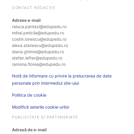
CONTACT REDACȚIE
Adrese e-mail
raluca.pantazi@edupedu.ro
mihai.peticila@edupedu.ro
costin.ionescu@edupedu.ro
alexa.stanescu@edupedu.ro
diana.ghimisi@edupedu.ro
stefan.lefter@edupedu.ro
ramona.florea@edupedu.ro
Notă de informare cu privire la prelucrarea de date
personale prin intermediul site-ului
Politica de cookie
Modifică setarile cookie-urilor
PUBLICITATE ȘI PARTENERIATE
Adresă de e-mail