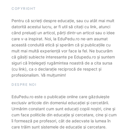
COPYRIGHT
Pentru că scrieți despre educație, sau cu atât mai mult
datorită acestui lucru, ar fi util să citați cu link, atunci
când preluați un articol, părți dintr-un articol sau o idee
care v-a inspirat. Noi, la EduPedu.ro ne-am asumat
această conduită etică și sperăm că și publicațiile cu
mult mai multă experiență vor face la fel. Ne bucurăm
că găsiți subiecte interesante pe Edupedu.ro și suntem
siguri că înțelegeți rugămintea noastră de a cita sursa
(cu link), ca o declarație reciprocă de respect și
profesionalism. Vă mulțumim!
DESPRE NOI
EduPedu.ro este o publicație online care găzduiește
exclusiv articole din domeniul educației și cercetării.
Urmărim constant cum sunt educați copiii noștri, cine și
cum face politicile din educație și cercetare, cine și cum
îi formează pe profesori, cât de adecvate la lumea în
care trăim sunt sistemele de educație și cercetare.