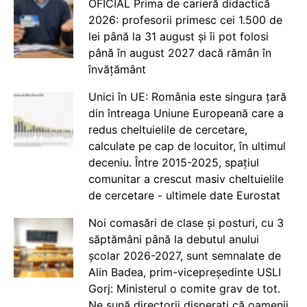
OFICIAL Prima de carieră didactică
2026: profesorii primesc cei 1.500 de
lei până la 31 august și îi pot folosi
până în august 2027 dacă rămân în
învățământ
Unici în UE: România este singura țară
din întreaga Uniune Europeană care a
redus cheltuielile de cercetare,
calculate pe cap de locuitor, în ultimul
deceniu. Între 2015-2025, spațiul
comunitar a crescut masiv cheltuielile
de cercetare - ultimele date Eurostat
Noi comasări de clase și posturi, cu 3
săptămâni până la debutul anului
școlar 2026-2027, sunt semnalate de
Alin Badea, prim-vicepreședinte USLI
Gorj: Ministerul o comite grav de tot.
Ne sună directorii disperați că oamenii