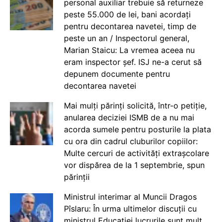
personal auxiliar trebuie să returneze
peste 55.000 de lei, bani acordați
pentru decontarea navetei, timp de
peste un an / Inspectorul general,
Marian Staicu: La vremea aceea nu
eram inspector șef. ISJ ne-a cerut să
depunem documente pentru
decontarea navetei
Mai mulți părinți solicită, într-o petiție,
anularea deciziei ISMB de a nu mai
acorda sumele pentru posturile la plata
cu ora din cadrul cluburilor copiilor:
Multe cercuri de activități extrașcolare
vor dispărea de la 1 septembrie, spun
părinții
Ministrul interimar al Muncii Dragos
Pîslaru: În urma ultimelor discuții cu
ministrul Educației lucrurile sunt mult