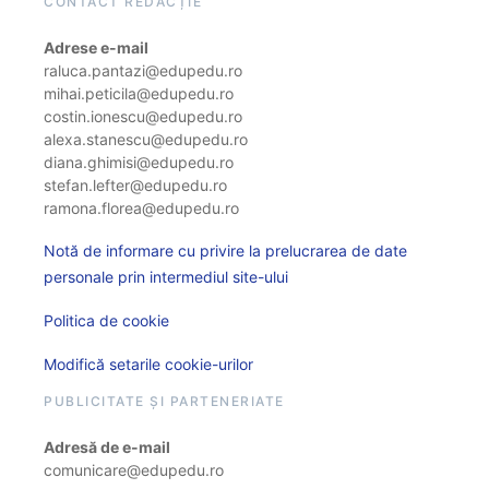
CONTACT REDACȚIE
Adrese e-mail
raluca.pantazi@edupedu.ro
mihai.peticila@edupedu.ro
costin.ionescu@edupedu.ro
alexa.stanescu@edupedu.ro
diana.ghimisi@edupedu.ro
stefan.lefter@edupedu.ro
ramona.florea@edupedu.ro
Notă de informare cu privire la prelucrarea de date
personale prin intermediul site-ului
Politica de cookie
Modifică setarile cookie-urilor
PUBLICITATE ȘI PARTENERIATE
Adresă de e-mail
comunicare@edupedu.ro