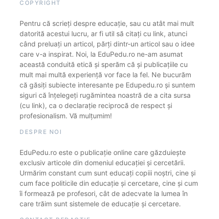
COPYRIGHT
Pentru că scrieți despre educație, sau cu atât mai mult
datorită acestui lucru, ar fi util să citați cu link, atunci
când preluați un articol, părți dintr-un articol sau o idee
care v-a inspirat. Noi, la EduPedu.ro ne-am asumat
această conduită etică și sperăm că și publicațiile cu
mult mai multă experiență vor face la fel. Ne bucurăm
că găsiți subiecte interesante pe Edupedu.ro și suntem
siguri că înțelegeți rugămintea noastră de a cita sursa
(cu link), ca o declarație reciprocă de respect și
profesionalism. Vă mulțumim!
DESPRE NOI
EduPedu.ro este o publicație online care găzduiește
exclusiv articole din domeniul educației și cercetării.
Urmărim constant cum sunt educați copiii noștri, cine și
cum face politicile din educație și cercetare, cine și cum
îi formează pe profesori, cât de adecvate la lumea în
care trăim sunt sistemele de educație și cercetare.