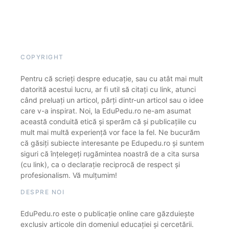
COPYRIGHT
Pentru că scrieți despre educație, sau cu atât mai mult
datorită acestui lucru, ar fi util să citați cu link, atunci
când preluați un articol, părți dintr-un articol sau o idee
care v-a inspirat. Noi, la EduPedu.ro ne-am asumat
această conduită etică și sperăm că și publicațiile cu
mult mai multă experiență vor face la fel. Ne bucurăm
că găsiți subiecte interesante pe Edupedu.ro și suntem
siguri că înțelegeți rugămintea noastră de a cita sursa
(cu link), ca o declarație reciprocă de respect și
profesionalism. Vă mulțumim!
DESPRE NOI
EduPedu.ro este o publicație online care găzduiește
exclusiv articole din domeniul educației și cercetării.