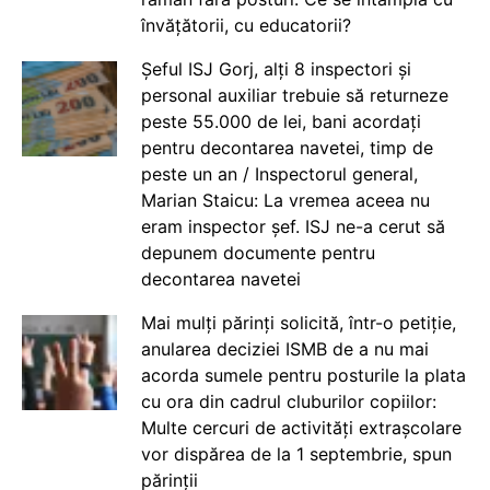
învățătorii, cu educatorii?
Șeful ISJ Gorj, alți 8 inspectori și
personal auxiliar trebuie să returneze
peste 55.000 de lei, bani acordați
pentru decontarea navetei, timp de
peste un an / Inspectorul general,
Marian Staicu: La vremea aceea nu
eram inspector șef. ISJ ne-a cerut să
depunem documente pentru
decontarea navetei
Mai mulți părinți solicită, într-o petiție,
anularea deciziei ISMB de a nu mai
acorda sumele pentru posturile la plata
cu ora din cadrul cluburilor copiilor:
Multe cercuri de activități extrașcolare
vor dispărea de la 1 septembrie, spun
părinții