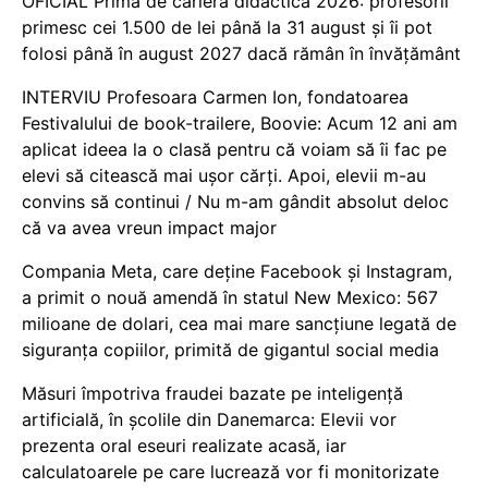
OFICIAL Prima de carieră didactică 2026: profesorii
primesc cei 1.500 de lei până la 31 august și îi pot
folosi până în august 2027 dacă rămân în învățământ
INTERVIU Profesoara Carmen Ion, fondatoarea
Festivalului de book-trailere, Boovie: Acum 12 ani am
aplicat ideea la o clasă pentru că voiam să îi fac pe
elevi să citească mai ușor cărți. Apoi, elevii m-au
convins să continui / Nu m-am gândit absolut deloc
că va avea vreun impact major
Compania Meta, care deține Facebook și Instagram,
a primit o nouă amendă în statul New Mexico: 567
milioane de dolari, cea mai mare sancțiune legată de
siguranța copiilor, primită de gigantul social media
Măsuri împotriva fraudei bazate pe inteligență
artificială, în școlile din Danemarca: Elevii vor
prezenta oral eseuri realizate acasă, iar
calculatoarele pe care lucrează vor fi monitorizate