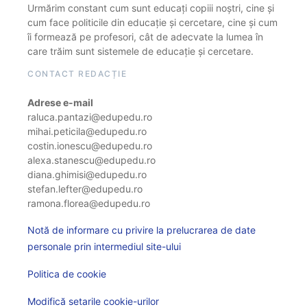
Urmărim constant cum sunt educați copiii noștri, cine și
cum face politicile din educație și cercetare, cine și cum
îi formează pe profesori, cât de adecvate la lumea în
care trăim sunt sistemele de educație și cercetare.
CONTACT REDACȚIE
Adrese e-mail
raluca.pantazi@edupedu.ro
mihai.peticila@edupedu.ro
costin.ionescu@edupedu.ro
alexa.stanescu@edupedu.ro
diana.ghimisi@edupedu.ro
stefan.lefter@edupedu.ro
ramona.florea@edupedu.ro
Notă de informare cu privire la prelucrarea de date
personale prin intermediul site-ului
Politica de cookie
Modifică setarile cookie-urilor