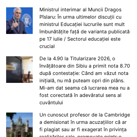
Ministrul interimar al Muncii Dragos
Pîslaru: În urma ultimelor discuții cu
ministrul Educației lucrurile sunt mult
îmbunătățite față de varianta publicată
pe 17 iulie / Sectorul educației este
crucial
De la 4.90 la Titularizare 2026, o
învățătoare din Sibiu a primit nota 8.70
după contestație: Când am văzut nota
inițială, nu mă puteam opri din plâns.
Mi-am dat seama că lucrarea mea nu a
fost corectată în adevăratul sens al
cuvântului
Un cunoscut profesor de la Cambridge
a demisionat în urma acuzațiilor că ar
fi plagiat sau ar fi exagerat în privința
realizărilor sale, promovate printr-o