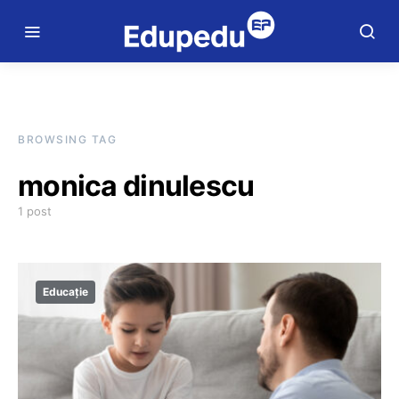
BROWSING TAG
monica dinulescu
1 post
Educație