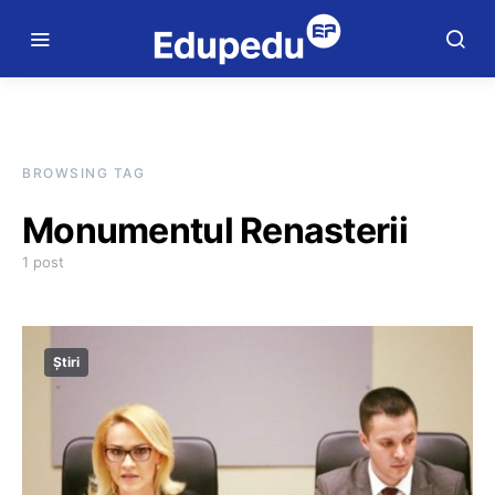
BROWSING TAG
Monumentul Renasterii
1 post
Știri