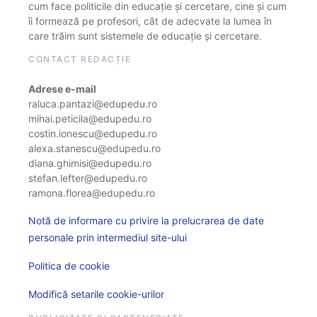
cum face politicile din educație și cercetare, cine și cum
îi formează pe profesori, cât de adecvate la lumea în
care trăim sunt sistemele de educație și cercetare.
CONTACT REDACȚIE
Adrese e-mail
raluca.pantazi@edupedu.ro
mihai.peticila@edupedu.ro
costin.ionescu@edupedu.ro
alexa.stanescu@edupedu.ro
diana.ghimisi@edupedu.ro
stefan.lefter@edupedu.ro
ramona.florea@edupedu.ro
Notă de informare cu privire la prelucrarea de date
personale prin intermediul site-ului
Politica de cookie
Modifică setarile cookie-urilor