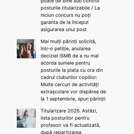
poate de bine sub control
posturile titularizabile / La
niciun concurs nu poți
garanta de la început
asigurarea unui post
Mai mulți părinți solicită,
într-o petiție, anularea
deciziei ISMB de a nu mai
acorda sumele pentru
posturile la plata cu ora din
cadrul cluburilor copiilor:
Multe cercuri de activități
extrașcolare vor dispărea de
la 1 septembrie, spun părinții
Titularizare 2026. Astăzi,
lista posturilor pentru
profesori va fi actualizată,
după repartizarea