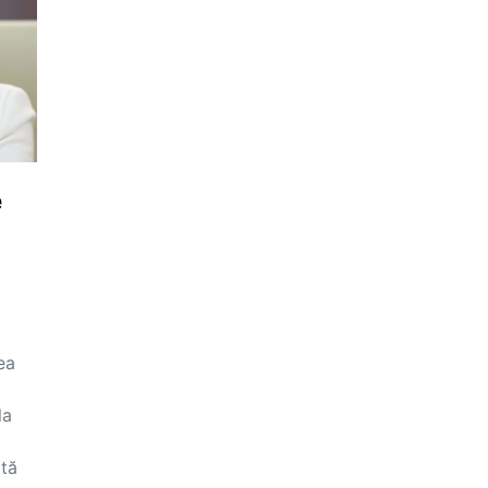
e
ea
la
ată