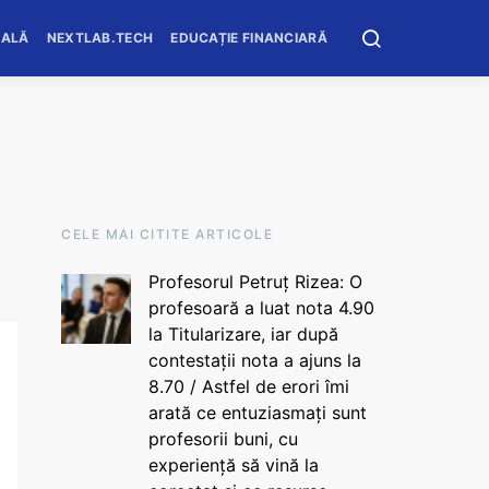
OALĂ
NEXTLAB.TECH
EDUCAȚIE FINANCIARĂ
CELE MAI CITITE ARTICOLE
Profesorul Petruț Rizea: O
profesoară a luat nota 4.90
la Titularizare, iar după
contestații nota a ajuns la
8.70 / Astfel de erori îmi
arată ce entuziasmați sunt
profesorii buni, cu
experiență să vină la