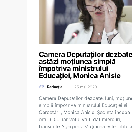
Camera Deputaților dezbat
astăzi moțiunea simplă
împotriva ministrului
Educației, Monica Anisie
25 mai 2020
Redacția
Camera Deputaţilor dezbate, luni, moţiun
simplă împotriva ministrului Educaţiei şi
Cercetării, Monica Anisie. Şedinţa începe 
ora 16,00, iar votul va fi dat miercuri,
transmite Agerpres. Moţiunea este intitul