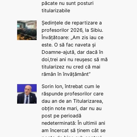
păcate nu sunt posturi
titularizabile
Ședințele de repartizare a
profesorilor 2026, la Sibiu.
Învățătoare: „Am zis iau ce
este. O să fac naveta și
Doamne-ajută, dar dacă în
doi,trei ani nu reușesc să mă
titularizez nu cred că mai
rămân în învățământ”
Sorin Ion, întrebat cum le
răspunde profesorilor care
dau an de an Titularizarea,
obțin note mari, dar nu au
post pe perioadă
nedeterminată: În ultimii ani
am încercat să ținem cât se