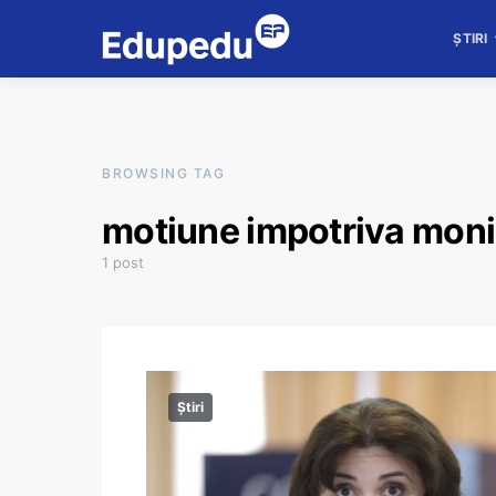
ȘTIRI
BROWSING TAG
motiune impotriva moni
1 post
Știri