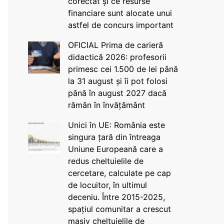
corectat și ce resurse
financiare sunt alocate unui
astfel de concurs important
OFICIAL Prima de carieră
didactică 2026: profesorii
primesc cei 1.500 de lei până
la 31 august și îi pot folosi
până în august 2027 dacă
rămân în învățământ
Unici în UE: România este
singura țară din întreaga
Uniune Europeană care a
redus cheltuielile de
cercetare, calculate pe cap
de locuitor, în ultimul
deceniu. Între 2015-2025,
spațiul comunitar a crescut
masiv cheltuielile de