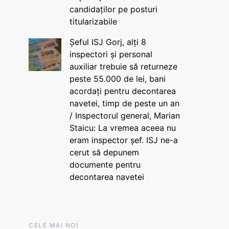
candidaților pe posturi
titularizabile
Șeful ISJ Gorj, alți 8
inspectori și personal
auxiliar trebuie să returneze
peste 55.000 de lei, bani
acordați pentru decontarea
navetei, timp de peste un an
/ Inspectorul general, Marian
Staicu: La vremea aceea nu
eram inspector șef. ISJ ne-a
cerut să depunem
documente pentru
decontarea navetei
CELE MAI NOI