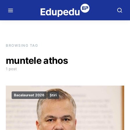
BROWSING TAG
muntele athos
1 post
Bacalaureat 2026
Știri