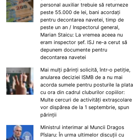
personal auxiliar trebuie să returneze
peste 55.000 de lei, bani acordați
pentru decontarea navetei, timp de
peste un an / Inspectorul general,
Marian Staicu: La vremea aceea nu
eram inspector șef. ISJ ne-a cerut să
depunem documente pentru
decontarea navetei
Mai mulți părinți solicită, într-o petiție,
anularea deciziei ISMB de a nu mai
acorda sumele pentru posturile la plata
cu ora din cadrul cluburilor copiilor:
Multe cercuri de activități extrașcolare
vor dispărea de la 1 septembrie, spun
părinții
Ministrul interimar al Muncii Dragos
Pîslaru: În urma ultimelor discuții cu