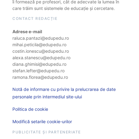
îi formează pe profesori, cât de adecvate la lumea în
care trăim sunt sistemele de educație și cercetare.
CONTACT REDACȚIE
Adrese e-mail
raluca.pantazi@edupedu.ro
mihai.peticila@edupedu.ro
costin.ionescu@edupedu.ro
alexa.stanescu@edupedu.ro
diana.ghimisi@edupedu.ro
stefan.lefter@edupedu.ro
ramona.florea@edupedu.ro
Notă de informare cu privire la prelucrarea de date
personale prin intermediul site-ului
Politica de cookie
Modifică setarile cookie-urilor
PUBLICITATE ȘI PARTENERIATE