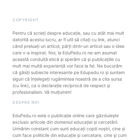
COPYRIGHT
Pentru că scrieți despre educație, sau cu atât mai mult
datorită acestui lucru, ar fi util să citați cu link, atunci
când preluați un articol, părți dintr-un articol sau o idee
care v-a inspirat. Noi, la EduPedu.ro ne-am asumat
această conduită etică și sperăm că și publicațiile cu
mult mai multă experiență vor face la fel. Ne bucurăm
că găsiți subiecte interesante pe Edupedu.ro și suntem
siguri că înțelegeți rugămintea noastră de a cita sursa
(cu link), ca o declarație reciprocă de respect și
profesionalism. Vă mulțumim!
DESPRE NOI
EduPedu.ro este o publicație online care găzduiește
exclusiv articole din domeniul educației și cercetării.
Urmărim constant cum sunt educați copiii noștri, cine și
cum face politicile din educație și cercetare, cine și cum