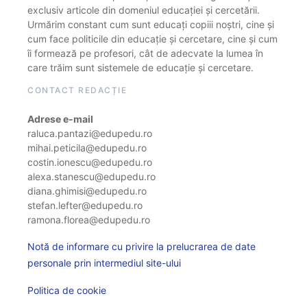
exclusiv articole din domeniul educației și cercetării.
Urmărim constant cum sunt educați copiii noștri, cine și
cum face politicile din educație și cercetare, cine și cum
îi formează pe profesori, cât de adecvate la lumea în
care trăim sunt sistemele de educație și cercetare.
CONTACT REDACȚIE
Adrese e-mail
raluca.pantazi@edupedu.ro
mihai.peticila@edupedu.ro
costin.ionescu@edupedu.ro
alexa.stanescu@edupedu.ro
diana.ghimisi@edupedu.ro
stefan.lefter@edupedu.ro
ramona.florea@edupedu.ro
Notă de informare cu privire la prelucrarea de date
personale prin intermediul site-ului
Politica de cookie