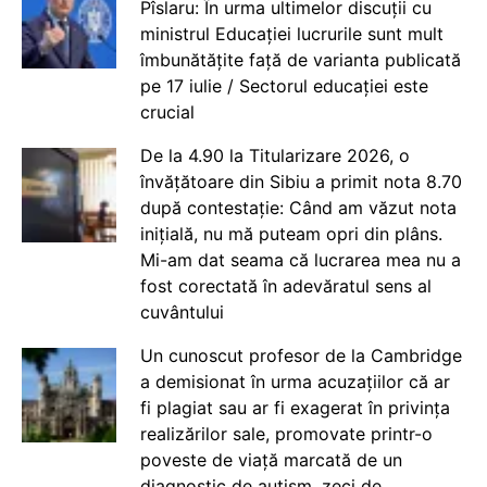
Pîslaru: În urma ultimelor discuții cu
ministrul Educației lucrurile sunt mult
îmbunătățite față de varianta publicată
pe 17 iulie / Sectorul educației este
crucial
De la 4.90 la Titularizare 2026, o
învățătoare din Sibiu a primit nota 8.70
după contestație: Când am văzut nota
inițială, nu mă puteam opri din plâns.
Mi-am dat seama că lucrarea mea nu a
fost corectată în adevăratul sens al
cuvântului
Un cunoscut profesor de la Cambridge
a demisionat în urma acuzațiilor că ar
fi plagiat sau ar fi exagerat în privința
realizărilor sale, promovate printr-o
poveste de viață marcată de un
diagnostic de autism, zeci de