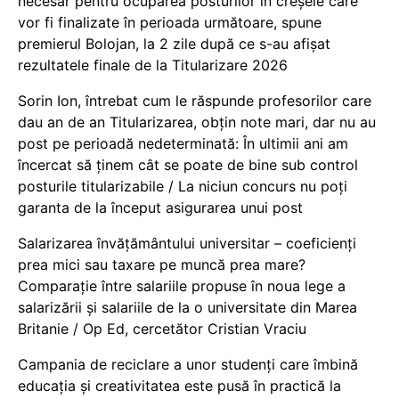
necesar pentru ocuparea posturilor în creșele care
vor fi finalizate în perioada următoare, spune
premierul Bolojan, la 2 zile după ce s-au afișat
rezultatele finale de la Titularizare 2026
Sorin Ion, întrebat cum le răspunde profesorilor care
dau an de an Titularizarea, obțin note mari, dar nu au
post pe perioadă nedeterminată: În ultimii ani am
încercat să ținem cât se poate de bine sub control
posturile titularizabile / La niciun concurs nu poți
garanta de la început asigurarea unui post
Salarizarea învățământului universitar – coeficienți
prea mici sau taxare pe muncă prea mare?
Comparație între salariile propuse în noua lege a
salarizării și salariile de la o universitate din Marea
Britanie / Op Ed, cercetător Cristian Vraciu
Campania de reciclare a unor studenți care îmbină
educația și creativitatea este pusă în practică la