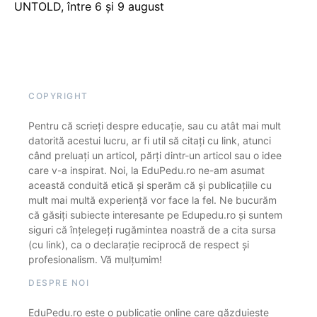
UNTOLD, între 6 și 9 august
COPYRIGHT
Pentru că scrieți despre educație, sau cu atât mai mult
datorită acestui lucru, ar fi util să citați cu link, atunci
când preluați un articol, părți dintr-un articol sau o idee
care v-a inspirat. Noi, la EduPedu.ro ne-am asumat
această conduită etică și sperăm că și publicațiile cu
mult mai multă experiență vor face la fel. Ne bucurăm
că găsiți subiecte interesante pe Edupedu.ro și suntem
siguri că înțelegeți rugămintea noastră de a cita sursa
(cu link), ca o declarație reciprocă de respect și
profesionalism. Vă mulțumim!
DESPRE NOI
EduPedu.ro este o publicație online care găzduiește