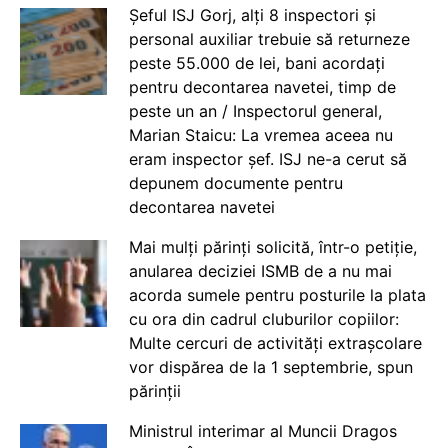
Șeful ISJ Gorj, alți 8 inspectori și
personal auxiliar trebuie să returneze
peste 55.000 de lei, bani acordați
pentru decontarea navetei, timp de
peste un an / Inspectorul general,
Marian Staicu: La vremea aceea nu
eram inspector șef. ISJ ne-a cerut să
depunem documente pentru
decontarea navetei
Mai mulți părinți solicită, într-o petiție,
anularea deciziei ISMB de a nu mai
acorda sumele pentru posturile la plata
cu ora din cadrul cluburilor copiilor:
Multe cercuri de activități extrașcolare
vor dispărea de la 1 septembrie, spun
părinții
Ministrul interimar al Muncii Dragos