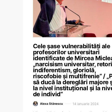
Cele șase vulnerabilități ale
profesorilor universitari
identificate de Mircea Micle
„narcisism universitar, retori
indiferentism, gloriolă,
riscofobie și multifrenie” / „
să ducă la dereglări majore ș
la nivel instituțional și la niv
de individ”
14 ianuarie 2024
Alexa Stănescu