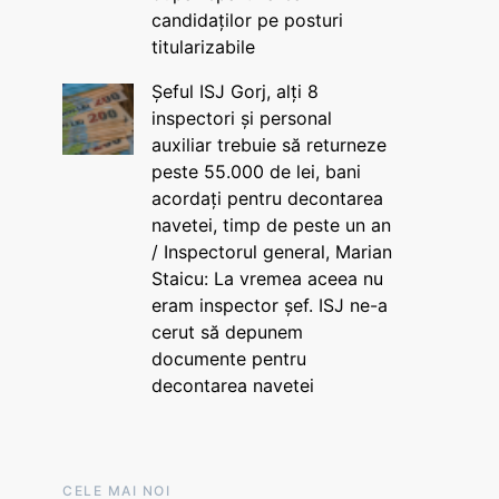
candidaților pe posturi
titularizabile
Șeful ISJ Gorj, alți 8
inspectori și personal
auxiliar trebuie să returneze
peste 55.000 de lei, bani
acordați pentru decontarea
navetei, timp de peste un an
/ Inspectorul general, Marian
Staicu: La vremea aceea nu
eram inspector șef. ISJ ne-a
cerut să depunem
documente pentru
decontarea navetei
CELE MAI NOI