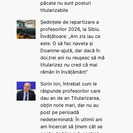
păcate nu sunt posturi
titularizabile
Ședințele de repartizare a
profesorilor 2026, la Sibiu.
Învățătoare: „Am zis iau ce
este. O să fac naveta și
Doamne-ajută, dar dacă în
doi,trei ani nu reușesc să mă
titularizez nu cred că mai
rămân în învățământ”
Sorin Ion, întrebat cum le
răspunde profesorilor care
dau an de an Titularizarea,
obțin note mari, dar nu au
post pe perioadă
nedeterminată: În ultimii ani
am încercat să ținem cât se