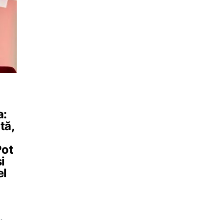
a:
tă,
Pot
i
el