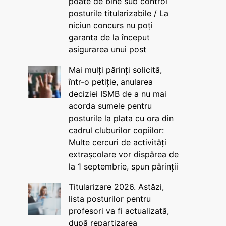
poate de bine sub control
posturile titularizabile / La
niciun concurs nu poți
garanta de la început
asigurarea unui post
Mai mulți părinți solicită,
într-o petiție, anularea
deciziei ISMB de a nu mai
acorda sumele pentru
posturile la plata cu ora din
cadrul cluburilor copiilor:
Multe cercuri de activități
extrașcolare vor dispărea de
la 1 septembrie, spun părinții
Titularizare 2026. Astăzi,
lista posturilor pentru
profesori va fi actualizată,
după repartizarea