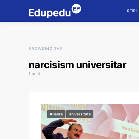
ȘTIRI
BROWSING TAG
narcisism universitar
1 post
Analize
Universitate