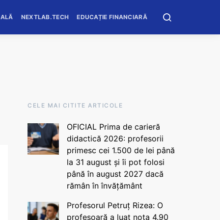
OALĂ
NEXTLAB.TECH
EDUCAȚIE FINANCIARĂ
CELE MAI CITITE ARTICOLE
OFICIAL Prima de carieră
didactică 2026: profesorii
primesc cei 1.500 de lei până
la 31 august și îi pot folosi
până în august 2027 dacă
rămân în învățământ
Profesorul Petruț Rizea: O
profesoară a luat nota 4.90