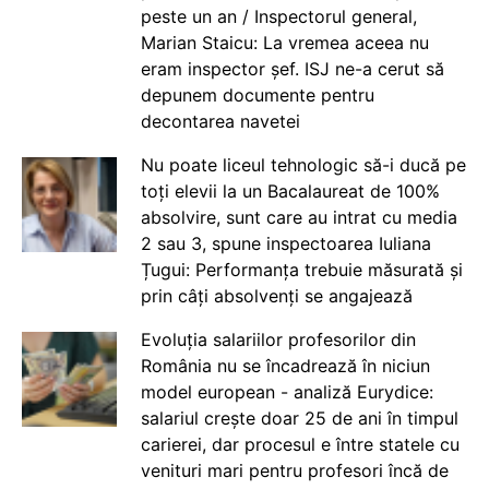
peste un an / Inspectorul general,
Marian Staicu: La vremea aceea nu
eram inspector șef. ISJ ne-a cerut să
depunem documente pentru
decontarea navetei
Nu poate liceul tehnologic să-i ducă pe
toți elevii la un Bacalaureat de 100%
absolvire, sunt care au intrat cu media
2 sau 3, spune inspectoarea Iuliana
Țugui: Performanța trebuie măsurată și
prin câți absolvenți se angajează
Evoluția salariilor profesorilor din
România nu se încadrează în niciun
model european - analiză Eurydice:
salariul crește doar 25 de ani în timpul
carierei, dar procesul e între statele cu
venituri mari pentru profesori încă de