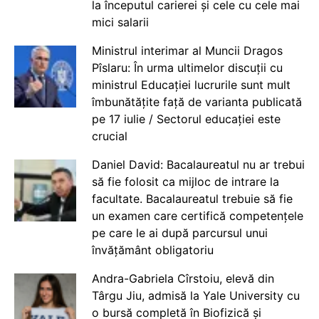
la începutul carierei și cele cu cele mai
mici salarii
Ministrul interimar al Muncii Dragos
Pîslaru: În urma ultimelor discuții cu
ministrul Educației lucrurile sunt mult
îmbunătățite față de varianta publicată
pe 17 iulie / Sectorul educației este
crucial
Daniel David: Bacalaureatul nu ar trebui
să fie folosit ca mijloc de intrare la
facultate. Bacalaureatul trebuie să fie
un examen care certifică competențele
pe care le ai după parcursul unui
învățământ obligatoriu
Andra-Gabriela Cîrstoiu, elevă din
Târgu Jiu, admisă la Yale University cu
o bursă completă în Biofizică și