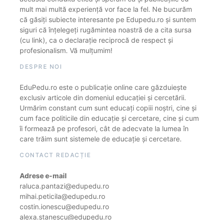
mult mai multă experiență vor face la fel. Ne bucurăm
că găsiți subiecte interesante pe Edupedu.ro și suntem
siguri că înțelegeți rugămintea noastră de a cita sursa
(cu link), ca o declarație reciprocă de respect și
profesionalism. Vă mulțumim!
DESPRE NOI
EduPedu.ro este o publicație online care găzduiește
exclusiv articole din domeniul educației și cercetării.
Urmărim constant cum sunt educați copiii noștri, cine și
cum face politicile din educație și cercetare, cine și cum
îi formează pe profesori, cât de adecvate la lumea în
care trăim sunt sistemele de educație și cercetare.
CONTACT REDACȚIE
Adrese e-mail
raluca.pantazi@edupedu.ro
mihai.peticila@edupedu.ro
costin.ionescu@edupedu.ro
alexa.stanescu@edupedu.ro