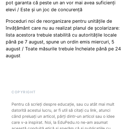
pot garanta că peste un an vor mai avea suficienți
elevi / Este și un joc de concurență
Proceduri noi de reorganizare pentru unitățile de
învățământ care nu au realizat planul de școlarizare:
lista acestora trebuie stabilită cu autoritățile locale
până pe 7 august, spune un ordin emis miercuri, 5
august / Toate măsurile trebuie încheiate până pe 24
august
COPYRIGHT
Pentru că scrieți despre educație, sau cu atât mai mult
datorită acestui lucru, ar fi util să citați cu link, atunci
când preluați un articol, părți dintr-un articol sau o idee
care v-a inspirat. Noi, la EduPedu.ro ne-am asumat
această conduită etică și sperăm că și publicațiile cu