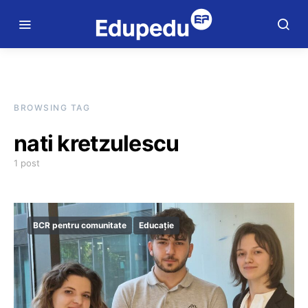
BROWSING TAG
nati kretzulescu
1 post
BCR pentru comunitate
Educație