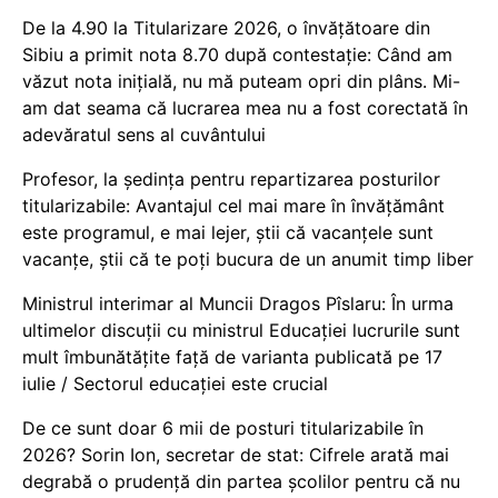
De la 4.90 la Titularizare 2026, o învățătoare din
Sibiu a primit nota 8.70 după contestație: Când am
văzut nota inițială, nu mă puteam opri din plâns. Mi-
am dat seama că lucrarea mea nu a fost corectată în
adevăratul sens al cuvântului
Profesor, la ședința pentru repartizarea posturilor
titularizabile: Avantajul cel mai mare în învățământ
este programul, e mai lejer, știi că vacanțele sunt
vacanţe, știi că te poți bucura de un anumit timp liber
Ministrul interimar al Muncii Dragos Pîslaru: În urma
ultimelor discuții cu ministrul Educației lucrurile sunt
mult îmbunătățite față de varianta publicată pe 17
iulie / Sectorul educației este crucial
De ce sunt doar 6 mii de posturi titularizabile în
2026? Sorin Ion, secretar de stat: Cifrele arată mai
degrabă o prudență din partea școlilor pentru că nu