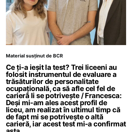
Material susținut de BCR
Ce ți-a ieșit la test? Trei liceeni au
folosit instrumentul de evaluare a
trăsăturilor de personalitate
ocupațională, ca să afle cel fel de
carieră li se potrivește / Francesca:
Deși mi-am ales acest profil de
liceu, am realizat în ultimul timp că
de fapt mi se potrivește o altă
carieră, iar acest test mi-a confirmat
asta