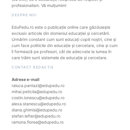
profesionalism. Vă mulțumim!
DESPRE NOI
EduPedu.ro este o publicație online care găzduiește
exclusiv articole din domeniul educației și cercetării.
Urmărim constant cum sunt educați copiii noștri, cine și
cum face politicile din educație și cercetare, cine și cum
îi formează pe profesori, cât de adecvate la lumea în
care trăim sunt sistemele de educație și cercetare.
CONTACT REDACȚIE
Adrese e-mail
raluca.pantazi@edupedu.ro
mihai.peticila@edupedu.ro
costin.ionescu@edupedu.ro
alexa.stanescu@edupedu.ro
diana.ghimisi@edupedu.ro
stefan.lefter@edupedu.ro
ramona.florea@edupedu.ro