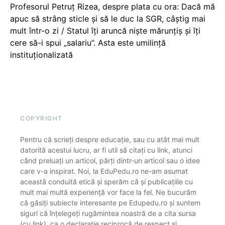
Profesorul Petruț Rizea, despre plata cu ora: Dacă mă
apuc să strâng sticle și să le duc la SGR, câștig mai
mult într-o zi / Statul îți aruncă niște mărunțiș și îți
cere să-i spui „salariu”. Asta este umilință
instituționalizată
COPYRIGHT
Pentru că scrieți despre educație, sau cu atât mai mult
datorită acestui lucru, ar fi util să citați cu link, atunci
când preluați un articol, părți dintr-un articol sau o idee
care v-a inspirat. Noi, la EduPedu.ro ne-am asumat
această conduită etică și sperăm că și publicațiile cu
mult mai multă experiență vor face la fel. Ne bucurăm
că găsiți subiecte interesante pe Edupedu.ro și suntem
siguri că înțelegeți rugămintea noastră de a cita sursa
(cu link), ca o declarație reciprocă de respect și