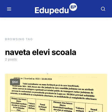
BROWSING TAG
naveta elevi scoala
2 posts
Știri