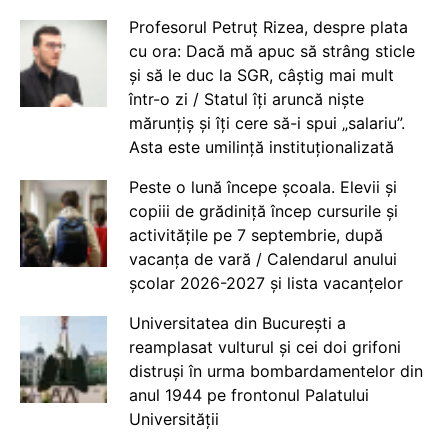
Profesorul Petruț Rizea, despre plata
cu ora: Dacă mă apuc să strâng sticle
și să le duc la SGR, câștig mai mult
într-o zi / Statul îți aruncă niște
mărunțiș și îți cere să-i spui „salariu”.
Asta este umilință instituționalizată
Peste o lună începe școala. Elevii și
copiii de grădiniță încep cursurile și
activitățile pe 7 septembrie, după
vacanța de vară / Calendarul anului
școlar 2026-2027 și lista vacanțelor
Universitatea din București a
reamplasat vulturul și cei doi grifoni
distruși în urma bombardamentelor din
anul 1944 pe frontonul Palatului
Universității