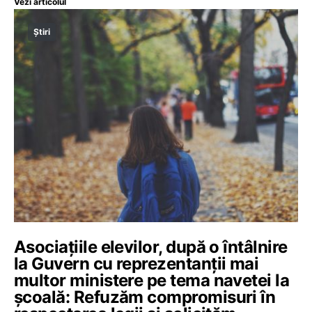
Vezi articolul
Știri
Asociațiile elevilor, după o întâlnire
la Guvern cu reprezentanții mai
multor ministere pe tema navetei la
școală: Refuzăm compromisuri în