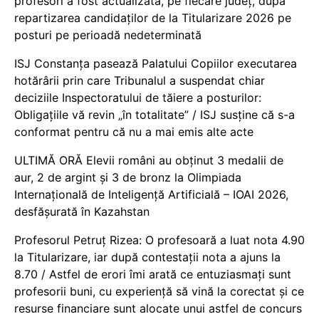
profesori a fost actualizată, pe fiecare județ, după
repartizarea candidaților de la Titularizare 2026 pe
posturi pe perioadă nedeterminată
ISJ Constanța pasează Palatului Copiilor executarea
hotărârii prin care Tribunalul a suspendat chiar
deciziile Inspectoratului de tăiere a posturilor:
Obligațiile vă revin „în totalitate” / ISJ susține că s-a
conformat pentru că nu a mai emis alte acte
ULTIMĂ ORĂ Elevii români au obținut 3 medalii de
aur, 2 de argint și 3 de bronz la Olimpiada
Internațională de Inteligență Artificială – IOAI 2026,
desfășurată în Kazahstan
Profesorul Petruț Rizea: O profesoară a luat nota 4.90
la Titularizare, iar după contestații nota a ajuns la
8.70 / Astfel de erori îmi arată ce entuziasmați sunt
profesorii buni, cu experiență să vină la corectat și ce
resurse financiare sunt alocate unui astfel de concurs