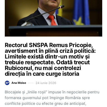
Rectorul SNSPA Remus Pricopie,
avertisment în plină criză politică:
Limitele există dintr-un motiv și
trebuie respectate. Odată trecut
Rubiconul, nu mai controlezi
direcția în care curge istoria
24 iunie 2026
Ana Moise
Blocajele și „liniile roșii” impuse în negocierile pentru
formarea guvernului pot împinge România spre
conflicte politice cu efecte greu de anticipat,