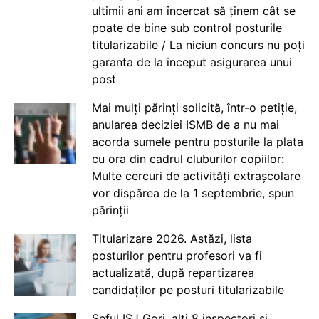
ultimii ani am încercat să ținem cât se
poate de bine sub control posturile
titularizabile / La niciun concurs nu poți
garanta de la început asigurarea unui
post
Mai mulți părinți solicită, într-o petiție,
anularea deciziei ISMB de a nu mai
acorda sumele pentru posturile la plata
cu ora din cadrul cluburilor copiilor:
Multe cercuri de activități extrașcolare
vor dispărea de la 1 septembrie, spun
părinții
Titularizare 2026. Astăzi, lista
posturilor pentru profesori va fi
actualizată, după repartizarea
candidaților pe posturi titularizabile
Șeful ISJ Gorj, alți 8 inspectori și