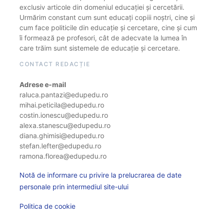
exclusiv articole din domeniul educației și cercetării.
Urmărim constant cum sunt educați copiii noștri, cine și
cum face politicile din educație și cercetare, cine și cum
îi formează pe profesori, cât de adecvate la lumea în
care trăim sunt sistemele de educație și cercetare.
CONTACT REDACȚIE
Adrese e-mail
raluca.pantazi@edupedu.ro
mihai.peticila@edupedu.ro
costin.ionescu@edupedu.ro
alexa.stanescu@edupedu.ro
diana.ghimisi@edupedu.ro
stefan.lefter@edupedu.ro
ramona.florea@edupedu.ro
Notă de informare cu privire la prelucrarea de date
personale prin intermediul site-ului
Politica de cookie