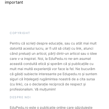
important
COPYRIGHT
Pentru că scrieți despre educație, sau cu atât mai mult
datorită acestui lucru, ar fi util să citați cu link, atunci
când preluați un articol, părți dintr-un articol sau o idee
care v-a inspirat. Noi, la EduPedu.ro ne-am asumat
această conduită etică și sperăm că și publicațiile cu
mult mai multă experiență vor face la fel. Ne bucurăm
că găsiți subiecte interesante pe Edupedu.ro și suntem
siguri că înțelegeți rugămintea noastră de a cita sursa
(cu link), ca o declarație reciprocă de respect și
profesionalism. Vă mulțumim!
DESPRE NOI
EduPedu.ro este o publicație online care găzduiește