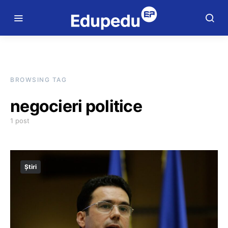
BROWSING TAG
negocieri politice
1 post
Știri