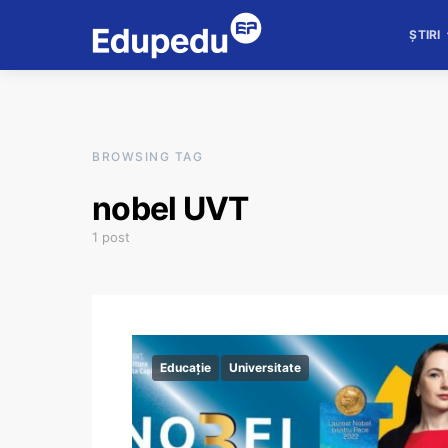
ȘTIRI
BROWSING TAG
nobel UVT
1 post
Educație
Universitate