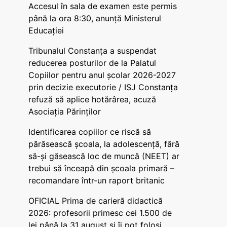
Accesul în sala de examen este permis
până la ora 8:30, anunță Ministerul
Educației
Tribunalul Constanța a suspendat
reducerea posturilor de la Palatul
Copiilor pentru anul școlar 2026-2027
prin decizie executorie / ISJ Constanța
refuză să aplice hotărârea, acuză
Asociația Părinților
Identificarea copiilor ce riscă să
părăsească școala, la adolescență, fără
să-și găsească loc de muncă (NEET) ar
trebui să înceapă din școala primară –
recomandare într-un raport britanic
OFICIAL Prima de carieră didactică
2026: profesorii primesc cei 1.500 de
lei până la 31 august și îi pot folosi