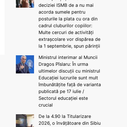
deciziei ISMB de a nu mai
acorda sumele pentru
posturile la plata cu ora din
cadrul cluburilor copiilor:
Multe cercuri de activități
extrașcolare vor dispărea de
la 1 septembrie, spun părinții
Ministrul interimar al Muncii
Dragos Pîslaru: În urma
ultimelor discuții cu ministrul
Educației lucrurile sunt mult
îmbunătățite față de varianta
publicată pe 17 iulie /
Sectorul educației este
crucial
De la 4.90 la Titularizare
2026, o învățătoare din Sibiu