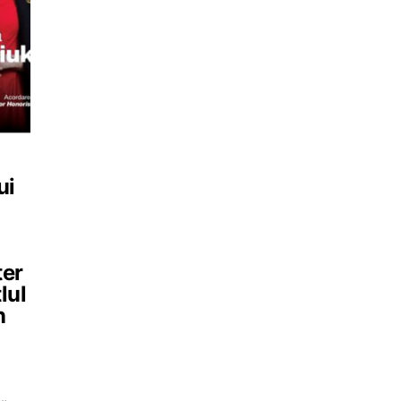
ui
ter
lul
n