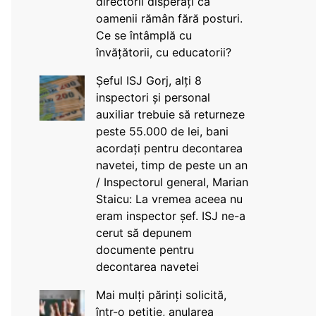
directorii disperați că
oamenii rămân fără posturi.
Ce se întâmplă cu
învățătorii, cu educatorii?
Șeful ISJ Gorj, alți 8
inspectori și personal
auxiliar trebuie să returneze
peste 55.000 de lei, bani
acordați pentru decontarea
navetei, timp de peste un an
/ Inspectorul general, Marian
Staicu: La vremea aceea nu
eram inspector șef. ISJ ne-a
cerut să depunem
documente pentru
decontarea navetei
Mai mulți părinți solicită,
într-o petiție, anularea