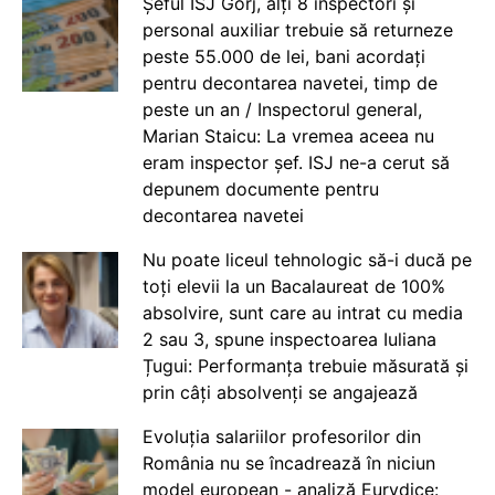
Șeful ISJ Gorj, alți 8 inspectori și
personal auxiliar trebuie să returneze
peste 55.000 de lei, bani acordați
pentru decontarea navetei, timp de
peste un an / Inspectorul general,
Marian Staicu: La vremea aceea nu
eram inspector șef. ISJ ne-a cerut să
depunem documente pentru
decontarea navetei
Nu poate liceul tehnologic să-i ducă pe
toți elevii la un Bacalaureat de 100%
absolvire, sunt care au intrat cu media
2 sau 3, spune inspectoarea Iuliana
Țugui: Performanța trebuie măsurată și
prin câți absolvenți se angajează
Evoluția salariilor profesorilor din
România nu se încadrează în niciun
model european - analiză Eurydice: