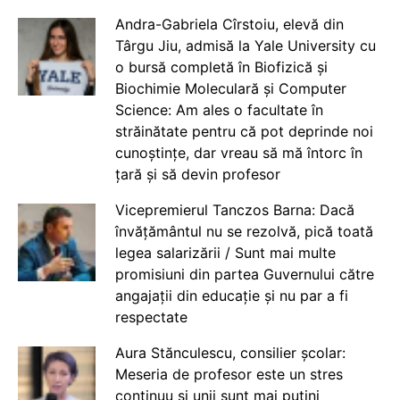
Andra-Gabriela Cîrstoiu, elevă din
Târgu Jiu, admisă la Yale University cu
o bursă completă în Biofizică și
Biochimie Moleculară și Computer
Science: Am ales o facultate în
străinătate pentru că pot deprinde noi
cunoștințe, dar vreau să mă întorc în
țară și să devin profesor
Vicepremierul Tanczos Barna: Dacă
învățământul nu se rezolvă, pică toată
legea salarizării / Sunt mai multe
promisiuni din partea Guvernului către
angajații din educație și nu par a fi
respectate
Aura Stănculescu, consilier școlar:
Meseria de profesor este un stres
continuu și unii sunt mai puțini