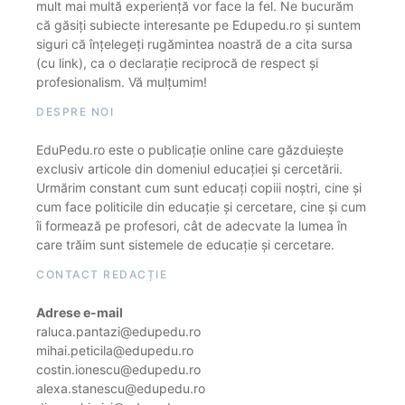
mult mai multă experiență vor face la fel. Ne bucurăm
că găsiți subiecte interesante pe Edupedu.ro și suntem
siguri că înțelegeți rugămintea noastră de a cita sursa
(cu link), ca o declarație reciprocă de respect și
profesionalism. Vă mulțumim!
DESPRE NOI
EduPedu.ro este o publicație online care găzduiește
exclusiv articole din domeniul educației și cercetării.
Urmărim constant cum sunt educați copiii noștri, cine și
cum face politicile din educație și cercetare, cine și cum
îi formează pe profesori, cât de adecvate la lumea în
care trăim sunt sistemele de educație și cercetare.
CONTACT REDACȚIE
Adrese e-mail
raluca.pantazi@edupedu.ro
mihai.peticila@edupedu.ro
costin.ionescu@edupedu.ro
alexa.stanescu@edupedu.ro