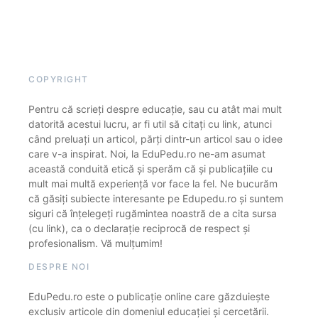
COPYRIGHT
Pentru că scrieți despre educație, sau cu atât mai mult
datorită acestui lucru, ar fi util să citați cu link, atunci
când preluați un articol, părți dintr-un articol sau o idee
care v-a inspirat. Noi, la EduPedu.ro ne-am asumat
această conduită etică și sperăm că și publicațiile cu
mult mai multă experiență vor face la fel. Ne bucurăm
că găsiți subiecte interesante pe Edupedu.ro și suntem
siguri că înțelegeți rugămintea noastră de a cita sursa
(cu link), ca o declarație reciprocă de respect și
profesionalism. Vă mulțumim!
DESPRE NOI
EduPedu.ro este o publicație online care găzduiește
exclusiv articole din domeniul educației și cercetării.