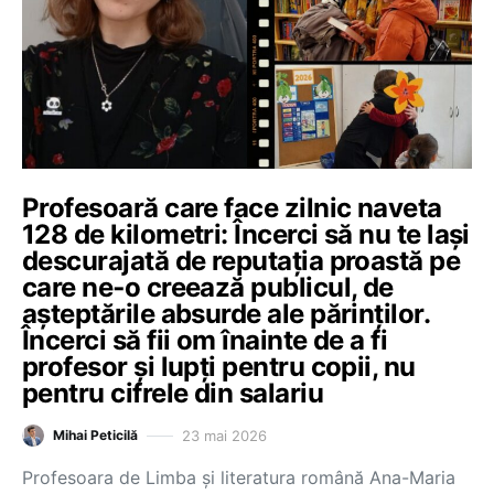
Profesoară care face zilnic naveta
128 de kilometri: Încerci să nu te lași
descurajată de reputația proastă pe
care ne‑o creează publicul, de
așteptările absurde ale părinților.
Încerci să fii om înainte de a fi
profesor și lupți pentru copii, nu
pentru cifrele din salariu
23 mai 2026
Mihai Peticilă
Profesoara de Limba și literatura română Ana-Maria