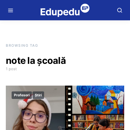
BROWSING TAG
note la școală
1 post
Profesori
Știri