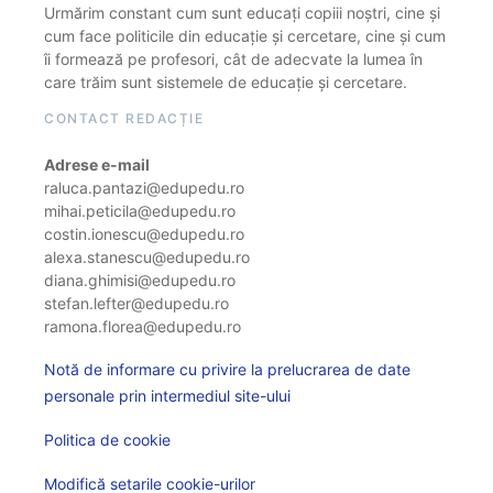
Urmărim constant cum sunt educați copiii noștri, cine și
cum face politicile din educație și cercetare, cine și cum
îi formează pe profesori, cât de adecvate la lumea în
care trăim sunt sistemele de educație și cercetare.
CONTACT REDACȚIE
Adrese e-mail
raluca.pantazi@edupedu.ro
mihai.peticila@edupedu.ro
costin.ionescu@edupedu.ro
alexa.stanescu@edupedu.ro
diana.ghimisi@edupedu.ro
stefan.lefter@edupedu.ro
ramona.florea@edupedu.ro
Notă de informare cu privire la prelucrarea de date
personale prin intermediul site-ului
Politica de cookie
Modifică setarile cookie-urilor