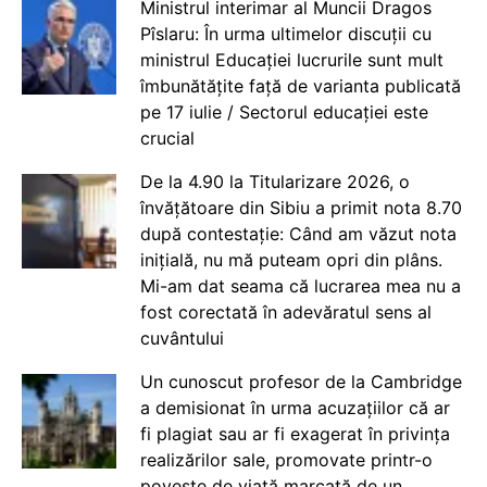
Ministrul interimar al Muncii Dragos
Pîslaru: În urma ultimelor discuții cu
ministrul Educației lucrurile sunt mult
îmbunătățite față de varianta publicată
pe 17 iulie / Sectorul educației este
crucial
De la 4.90 la Titularizare 2026, o
învățătoare din Sibiu a primit nota 8.70
după contestație: Când am văzut nota
inițială, nu mă puteam opri din plâns.
Mi-am dat seama că lucrarea mea nu a
fost corectată în adevăratul sens al
cuvântului
Un cunoscut profesor de la Cambridge
a demisionat în urma acuzațiilor că ar
fi plagiat sau ar fi exagerat în privința
realizărilor sale, promovate printr-o
poveste de viață marcată de un