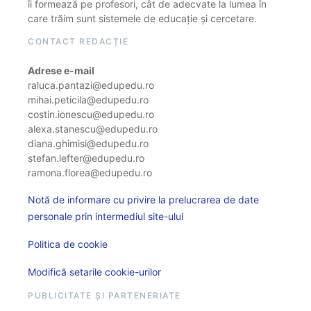
îi formează pe profesori, cât de adecvate la lumea în
care trăim sunt sistemele de educație și cercetare.
CONTACT REDACȚIE
Adrese e-mail
raluca.pantazi@edupedu.ro
mihai.peticila@edupedu.ro
costin.ionescu@edupedu.ro
alexa.stanescu@edupedu.ro
diana.ghimisi@edupedu.ro
stefan.lefter@edupedu.ro
ramona.florea@edupedu.ro
Notă de informare cu privire la prelucrarea de date
personale prin intermediul site-ului
Politica de cookie
Modifică setarile cookie-urilor
PUBLICITATE ȘI PARTENERIATE