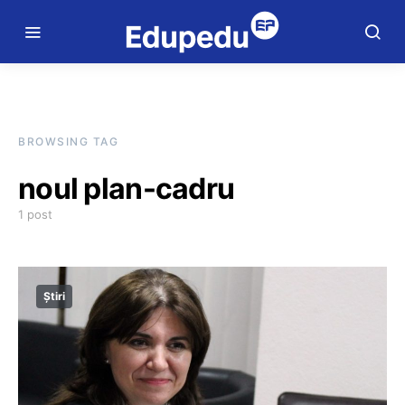
BROWSING TAG
noul plan-cadru
1 post
Știri