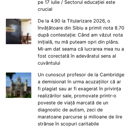
pe 17 iulie / Sectorul educației este
crucial
De la 4.90 la Titularizare 2026, o
învățătoare din Sibiu a primit nota 8.70
după contestație: Când am văzut nota
inițială, nu mă puteam opri din plâns.
Mi-am dat seama că lucrarea mea nu a
fost corectată în adevăratul sens al
cuvântului
Un cunoscut profesor de la Cambridge
a demisionat în urma acuzațiilor că ar
fi plagiat sau ar fi exagerat în privința
realizărilor sale, promovate printr-o
poveste de viață marcată de un
diagnostic de autism, zeci de
maratoane parcurse și milioane de lire
strânse în scopuri caritabile