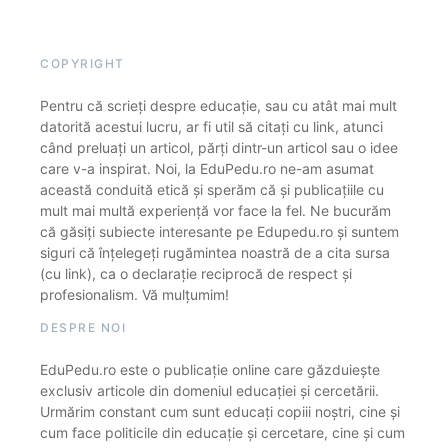
COPYRIGHT
Pentru că scrieți despre educație, sau cu atât mai mult
datorită acestui lucru, ar fi util să citați cu link, atunci
când preluați un articol, părți dintr-un articol sau o idee
care v-a inspirat. Noi, la EduPedu.ro ne-am asumat
această conduită etică și sperăm că și publicațiile cu
mult mai multă experiență vor face la fel. Ne bucurăm
că găsiți subiecte interesante pe Edupedu.ro și suntem
siguri că înțelegeți rugămintea noastră de a cita sursa
(cu link), ca o declarație reciprocă de respect și
profesionalism. Vă mulțumim!
DESPRE NOI
EduPedu.ro este o publicație online care găzduiește
exclusiv articole din domeniul educației și cercetării.
Urmărim constant cum sunt educați copiii noștri, cine și
cum face politicile din educație și cercetare, cine și cum