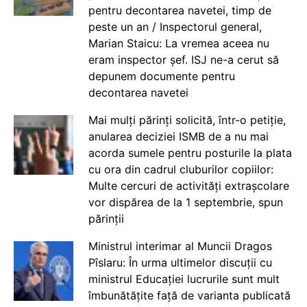
pentru decontarea navetei, timp de
peste un an / Inspectorul general,
Marian Staicu: La vremea aceea nu
eram inspector șef. ISJ ne-a cerut să
depunem documente pentru
decontarea navetei
Mai mulți părinți solicită, într-o petiție,
anularea deciziei ISMB de a nu mai
acorda sumele pentru posturile la plata
cu ora din cadrul cluburilor copiilor:
Multe cercuri de activități extrașcolare
vor dispărea de la 1 septembrie, spun
părinții
Ministrul interimar al Muncii Dragos
Pîslaru: În urma ultimelor discuții cu
ministrul Educației lucrurile sunt mult
îmbunătățite față de varianta publicată