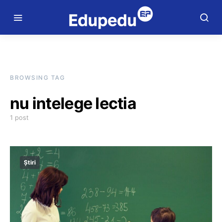
BROWSING TAG
nu intelege lectia
1 post
Știri