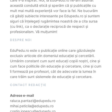
care v-a inspirat. Noi, la EduPedu.ro ne-am asumat
această conduită etică și sperăm că și publicațiile cu
mult mai multă experiență vor face la fel. Ne bucurăm
că găsiți subiecte interesante pe Edupedu.ro și suntem
siguri că înțelegeți rugămintea noastră de a cita sursa
(cu link), ca o declarație reciprocă de respect și
profesionalism. Vă mulțumim!
DESPRE NOI
EduPedu.ro este o publicație online care găzduiește
exclusiv articole din domeniul educației și cercetării.
Urmărim constant cum sunt educați copiii noștri, cine și
cum face politicile din educație și cercetare, cine și cum
îi formează pe profesori, cât de adecvate la lumea în
care trăim sunt sistemele de educație și cercetare.
CONTACT REDACȚIE
Adrese e-mail
raluca.pantazi@edupedu.ro
mihai.peticila@edupedu.ro
costin.ionescu@edupedu.ro