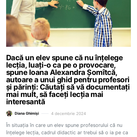
Dacă un elev spune că nu înțelege
lecția, luați-o ca pe o provocare,
spune Ioana Alexandra Șomîtcă,
autoare a unui ghid pentru profesori
și părinți: Căutați să vă documentați
mai mult, să faceți lecția mai
interesantă
4 decembrie 2024
Diana Ghimiși
În situația în care un elev spune profesorului că nu
înțelege lecția, cadrul didactic ar trebui să o ia pe ca