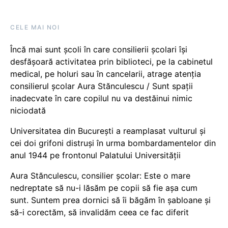
CELE MAI NOI
Încă mai sunt școli în care consilierii școlari își
desfășoară activitatea prin biblioteci, pe la cabinetul
medical, pe holuri sau în cancelarii, atrage atenția
consilierul școlar Aura Stănculescu / Sunt spații
inadecvate în care copilul nu va destăinui nimic
niciodată
Universitatea din București a reamplasat vulturul și
cei doi grifoni distruși în urma bombardamentelor din
anul 1944 pe frontonul Palatului Universității
Aura Stănculescu, consilier școlar: Este o mare
nedreptate să nu-i lăsăm pe copii să fie așa cum
sunt. Suntem prea dornici să îi băgăm în șabloane și
să-i corectăm, să invalidăm ceea ce fac diferit