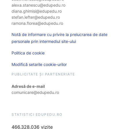
alexa.stanescu@edupedu.ro
diana.ghimisi@edupedu.ro
stefan.lefter@edupedu.ro
ramona.florea@edupedu.ro
Notă de informare cu privire la prelucrarea de date
personale prin intermediul site-ului
Politica de cookie
Modifică setarile cookie-urilor
PUBLICITATE ȘI PARTENERIATE
Adresă de e-mail
comunicare@edupedu.ro
STATISTICI EDUPEDU.RO
466.328.036 vizite